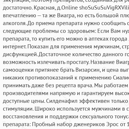
достаточно. Красная, д.Online shoSuSuSuVigRXVil
впечатлению — та же Виагра, но есть большой пл
алкоголя. До приема препарата нужно сообщить св
следующие проблемы со здоровьем: Если Вам н
препарата, то купить его можно в аптеках города
интернет. Показан для применения мужчинам, с
дисфункцией. Достаточное количество данного г
возможность излечивать простату. Название Виаг
самооценки притянее брать Визарсин, и цена выго
никаких противопоказаний к применению Сиалис
принимать даже без рецепта врача. Мы работаем
производителями напрямую и гарантируем высок
доступные цены. Силденафил эффективен только
стимуляции. Широко используется мужчинами в 
восстановления и поддержки сексуального тонуса
препарата: Пробный набор дженериков Эрос от 1