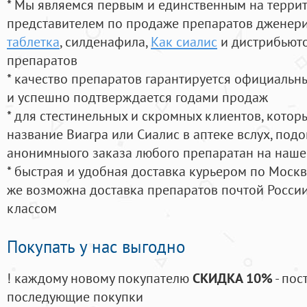
* Мы являемся первым и единственным на терри
представителем по продаже препаратов дженер
таблетка
, силденафила
,
Как сиалис
и дистрибьюто
препаратов
* качество препаратов гарантируется официаль
и успешно подтверждается годами продаж
* для стестинельных и скромных клиентов, кото
название Виагра или Сиалис в аптеке вслух, под
анонимныого заказа любого препаратан на наше
* быстрая и удобная доставка курьером по Москве
же возможна доставка препаратов почтой России
классом
Покупать у нас выгодно
! каждому новому покупателю
СКИДКА 10%
- пос
последующие покупки