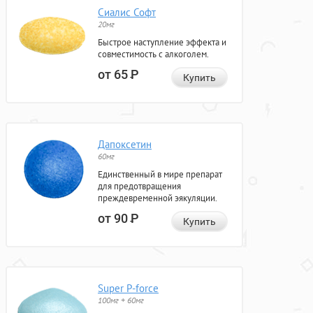
Сиалис Софт
20мг
Быстрое наступление эффекта и
совместимость с алкоголем.
от 65
Р
Купить
Дапоксетин
60мг
Единственный в мире препарат
для предотвращения
преждевременной эякуляции.
от 90
Р
Купить
Super P-force
100мг + 60мг