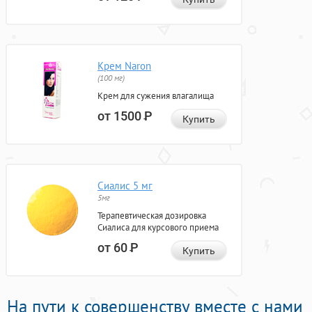
Крем Naron
(100 мг)
Крем для сужения влагалища
от 1500
Р
Купить
Сиалис 5 мг
5мг
Терапевтическая дозировка
Сиалиса для курсового приема
от 60
Р
Купить
На пути к совершенству вместе с нами