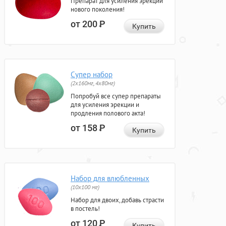
Препарат для усиления эрекции
нового поколения!
от 200
Р
Купить
Супер набор
(2х160мг, 4х80мг)
Попробуй все супер препараты
для усиления эрекции и
продления полового акта!
от 158
Р
Купить
Набор для влюбленных
(10х100 мг)
Набор для двоих, добавь страсти
в постель!
от 120
Р
Купить