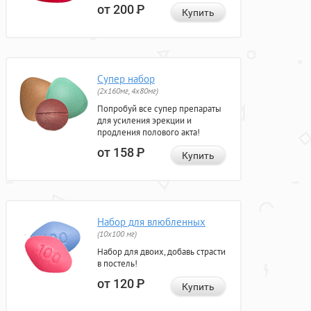
от 200
Р
Купить
Супер набор
(2х160мг, 4х80мг)
Попробуй все супер препараты
для усиления эрекции и
продления полового акта!
от 158
Р
Купить
Набор для влюбленных
(10х100 мг)
Набор для двоих, добавь страсти
в постель!
от 120
Р
Купить