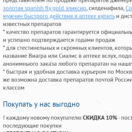
золотая spanish fly gold эликсир
, силденафила
,
Ср
мужчин быстрого действия в аптеке купить
и дис
известных препаратов
* качество препаратов гарантируется официаль
и успешно подтверждается годами продаж
* для стестинельных и скромных клиентов, кото
название Виагра или Сиалис в аптеке вслух, под
анонимныого заказа любого препаратан на наше
* быстрая и удобная доставка курьером по Москве
же возможна доставка препаратов почтой России
классом
Покупать у нас выгодно
! каждому новому покупателю
СКИДКА 10%
- пос
последующие покупки