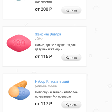
Дапоксетин.
от 200
Р
Купить
Женская Виагра
100мг
Новые, яркие ощущения для
девушек и женщин.
от 116
Р
Купить
Набор Классический
(2x100мг, 4x20мг)
Попробуй и выбери наиболее
понравившийся препарат.
от 117
Р
Купить