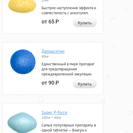
20мг
Быстрое наступление эффекта и
совместимость с алкоголем.
от 65
Р
Купить
Дапоксетин
60мг
Единственный в мире препарат
для предотвращения
преждевременной эякуляции.
от 90
Р
Купить
Super P-force
100мг + 60мг
Самые популярные препараты в
одной таблетке — Виагра и