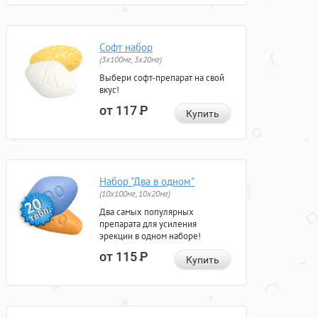
Софт набор
(3x100мг, 3x20мг)
Выбери софт-препарат на свой
вкус!
от 117
Р
Купить
Набор "Два в одном"
(10x100мг, 10x20мг)
Два самых популярных
препарата для усиления
эрекции в одном наборе!
от 115
Р
Купить