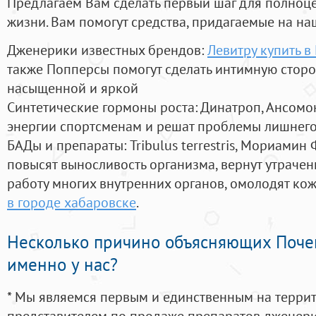
Предлагаем Вам сделать первый шаг для полноц
жизни. Вам помогут средства, придагаемые на на
Дженерики известных брендов:
Левитру купить в
также Попперсы помогут сделать интимную стор
насыщенной и яркой
Синтетические гормоны роста
: Динатроп, Ансомо
энергии спортсменам и решат проблемы лишнего
БАДы и препараты:
Tribulus terrestris, Мориамин
повысят выносливость организма, вернут утрачен
работу многих внутренних органов, омолодят кожу
в городе хабаровске
.
Несколько причино объясняющих Поче
именно у нас?
* Мы являемся первым и единственным на терри
представителем по продаже препаратов дженер