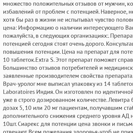
множество положительных отзывов от мужчин, ко
избавлений от проблем с потенцией. Наверное, н
хотя бы раз в жизни не испытывал чувство поло
цена: Информацию о наличии интересующего Вас
пожалуйста, в следующих организациях:. Препар
потенцией сегодня стоят очень дорого. Консульт
повышения потенции. Цена на препарат для поте
10 таблеток.Extra S. Этот препарат поможет спра
Большинство отзывов потребителей и медицинск
заявленные производителем свойства препарата.Su
Врач-уролог мне выписал упаковку из 14 таблеток
Laboratoires Индия. Он изготовлен по идентично
уже в строго дозированном количестве. Левитра
дозах 5, 10 или 20 мг пациентам, получавшим ст
дополнительного снижения среднего уровня АД н
10шт. Сиарекс для потенции цена звонки и письм
отвечают. Всем пожелания здоровья-чтоб не при