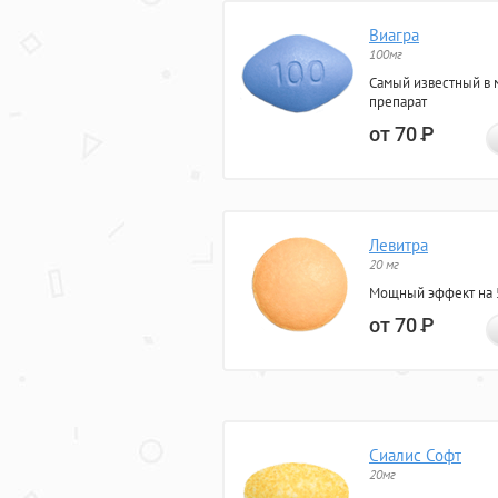
Виагра
100мг
Самый известный в 
препарат
от 70
Р
Левитра
20 мг
Мощный эффект на 5
от 70
Р
Сиалис Софт
20мг