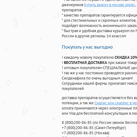
дженериков
Купить виагру в москве адрес
препаратов
* качество препаратов гарантируется офи
* для стестинельных и скромных клиентов,
подойдет возможность анонимныого заказа
* быстрая и удобная доставка курьером по 
России в другие регионы 1м классом
Покупать у нас выгодно
! каждому новому покупателю
СКИДКА 10
!
БЕСПЛАТНАЯ ДОСТАВКА
при заказе товар
! оптовым покупателям СПЕЦИАЛЬНЫЕ цены
! так же у нас постоянно проводятся раз
Силденафила по очень выгодным ценам!
Cотрудники нашей фирмы прилагают макси
покупателей
доставка препаратов осуществляется без в
потенции, а так же
Сиалис или сеалекс в ч
оплата принимаются через электронные пл
или Visa для бесплатной консультации в л
8
(800
)200-86-85
(
по России звонок беспла
+7
(800
)200-86-85
(
Санкт-Петербург)
+7
(800
)200-86-85
(
Москва)