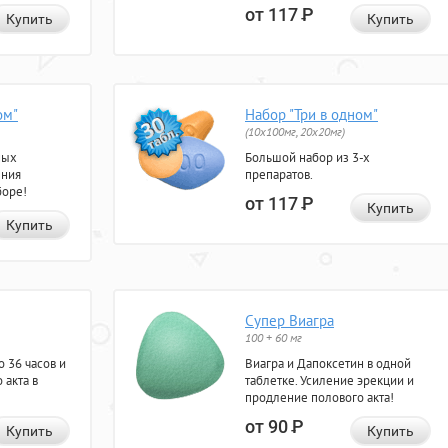
от 117
Р
Купить
Купить
ом"
Набор "Три в одном"
(10x100мг, 20x20мг)
ных
Большой набор из 3-х
ения
препаратов.
боре!
от 117
Р
Купить
Купить
Супер Виагра
100 + 60 мг
 36 часов и
Виагра и Дапоксетин в одной
 акта в
таблетке. Усиление эрекции и
продление полового акта!
от 90
Р
Купить
Купить