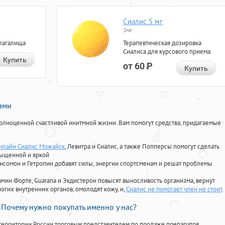
Сиалис 5 мг
5мг
лагалища
Терапевтическая дозировка
Сиалиса для курсового приема
Купить
от 60
Р
Купить
нами
олноценной счастливой инитмной жизни. Вам помогут средства, придагаемые
онлайн Сиалис Можайск
, Левитра и Сиалис, а также Попперсы помогут сделать
сыщенной и яркой
Ансомон и Гетропин добавят силы, энергии спортсменам и решат проблемы
ориамин Форте, Guarana и Экдистерон повысят выносливость организма, вернут
огих внутренних органов, омолодят кожу, и,
Сиалис не помогает член не стоит
.
Почему нужно покупать именно у нас?
территории России торговым представителем по продаже препаратов