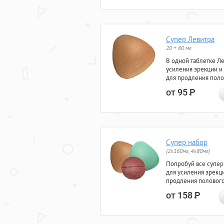
Супер Левитра
20 + 60 мг
В одной таблетке Л
усиления эрекции и
для продления поло
от 95
Р
Супер набор
(2х160мг, 4х80мг)
Попробуй все супер
для усиления эрекц
продления полового
от 158
Р