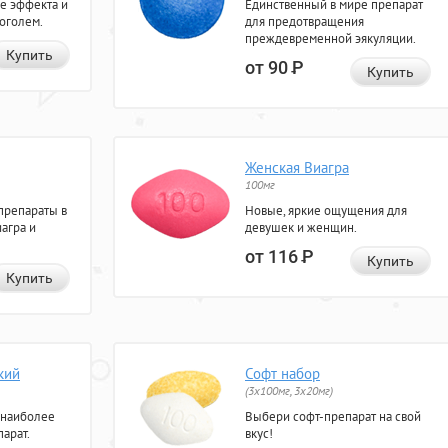
е эффекта и
Единственный в мире препарат
коголем.
для предотвращения
преждевременной эякуляции.
Купить
от 90
Р
Купить
Женская Виагра
100мг
препараты в
Новые, яркие ощущения для
агра и
девушек и женщин.
от 116
Р
Купить
Купить
кий
Софт набор
(3x100мг, 3x20мг)
 наиболее
Выбери софт-препарат на свой
арат.
вкус!