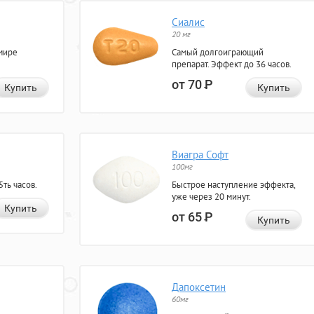
Сиалис
20 мг
мире
Самый долгоиграющий
препарат. Эффект до 36 часов.
от 70
Р
Купить
Купить
Виагра Софт
100мг
ть часов.
Быстрое наступление эффекта,
уже через 20 минут.
Купить
от 65
Р
Купить
Дапоксетин
60мг