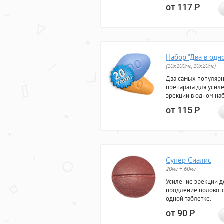
от 117
Р
Набор "Два в одн
(10x100мг, 10x20мг)
Два самых популяр
препарата для усил
эрекции в одном на
от 115
Р
Супер Сиалис
20мг + 60мг
Усиление эрекции до
продление полового
одной таблетке.
от 90
Р