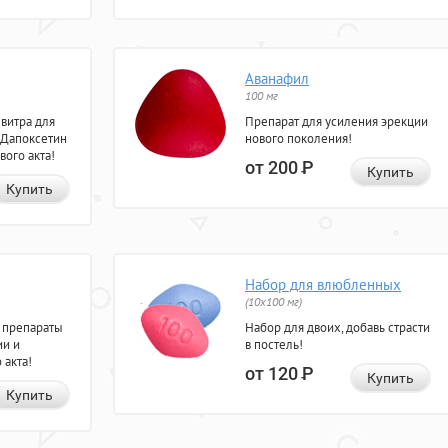
Аванафил
100 мг
евитра для
Препарат для усиления эрекции
 Дапоксетин
нового поколения!
вого акта!
от 200
Р
Купить
Купить
Набор для влюбленных
(10х100 мг)
 препараты
Набор для двоих, добавь страсти
ии и
в постель!
 акта!
от 120
Р
Купить
Купить