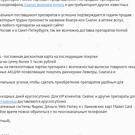
, силденафила
,
Сиалис воронеж купить
и дистрибьютором других известных
циальным поставщиком препаратов и успешно подтверждается годами продаж
 которым трудно произнести название Виагра или Сиалис в аптеке вслух,
 любого препаратан на нашем сайте!
Москве и в Санкт-Петербурге, так же возможна доставка препаратов почтой
%
- постоянная дисконтная карта на последующие покупки
а на сумму более 5 тысяч рублей
 на мелкооптовые партии препарата с возможностью выписки товарного чек
личные АКЦИИ позволяющие покупать дженерики Левитры, Сиалиса и
мальные усилия, чтобы сделать приобретение препаратов удобным для
ыходных дней круглосуточно. Для VIP клиентов: Сиалис и другие препараты дл
ем разница
доставляются круглосуточно
атежные системы Яндекс Деньги, Web Money и с банковских карт Master Card
юбое время можно обратиться
»
по многоканальным телефонам:
тный),