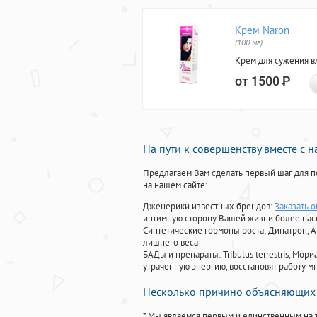
Крем Naron
(100 мг)
Крем для сужения в
от 1500
Р
На пути к совершенству вместе с 
Предлагаем Вам сделать первый шаг для п
на нашем сайте:
Дженерики известных брендов:
Заказать 
интимную сторону Вашей жизни более на
Синтетические гормоны роста
: Динатроп, 
лишнего веса
БАДы и препараты:
Tribulus terrestris, М
утраченную энергию, восстановят работу мн
Несколько причино объясняющих 
* Мы являемся первым и единственным на 