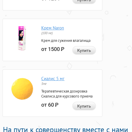
Крем Naron
(100 мг)
Крем для сужения влагалища
от 1500
Р
Купить
Сиалис 5 мг
5мг
Терапевтическая дозировка
Сиалиса для курсового приема
от 60
Р
Купить
На пути к совершенству вместе с нами