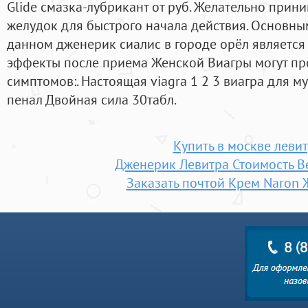
Glide смазка-лубрикант от руб. Желательно прини
желудок для быстрого начала действия. Основн
данном дженерик сиалис в городе орёл является
эффекты после приема Женской Виагры могут пр
симптомов:. Настоящая viagra 1 2 3 виагра для м
пенал Двойная сила 30табл.
Купить в москве леви
Дженерик Левитра Стоимость В
Заказать почтой Крем Naron