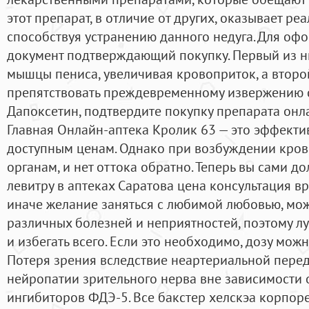
этот препарат, в отличие от других, оказывает ре
способствуя устранению данного недуга. Для оф
документ подтверждающий покупку. Первый из н
мышцы пениса, увеличивая кровоприток, а второ
препятствовать преждевременному извержению с
Дапоксетин, подтвердите покупку препарата онл
Главная Онлайн-аптека Кролик 63 — это эффект
доступным ценам. Однако при возбуждении кров
органам, и нет оттока обратно. Теперь вы сами д
левитру в аптеках Саратова цена консультация в
иначе желание заняться с любимой любовью, мож
различных болезней и неприятностей, поэтому л
и избегать всего. Если это необходимо, дозу мож
Потеря зрения вследствие неартериальной пер
нейропатии зрительного нерва вне зависимости 
ингибиторов ФДЭ-5. Все бакстер хелскэа корпор