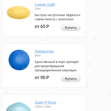
Сиалис Софт
20мг
Быстрое наступление эффекта и
совместимость с алкоголем.
от 65
Р
Купить
Дапоксетин
60мг
Единственный в мире препарат
для предотвращения
преждевременной эякуляции.
от 90
Р
Купить
Super P-force
100мг + 60мг