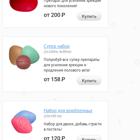
Препарат для усиления эрекции
нового поколения!
от 200
Р
Купить
Супер набор
(2х160мг, 4х80мг)
Попробуй все супер препараты
для усиления эрекции и
продления полового акта!
от 158
Р
Купить
Набор для влюбленных
(10х100 мг)
Набор для двоих, добавь страсти
в постель!
от 120
Р
Купить