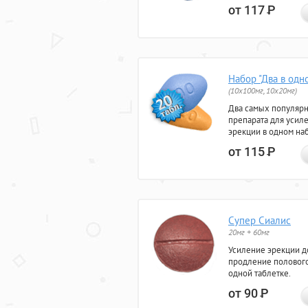
от 117
Р
Набор "Два в одн
(10x100мг, 10x20мг)
Два самых популяр
препарата для усил
эрекции в одном на
от 115
Р
Супер Сиалис
20мг + 60мг
Усиление эрекции до
продление полового
одной таблетке.
от 90
Р