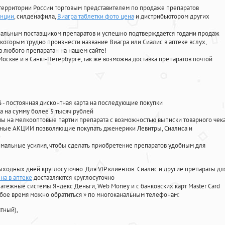
территории России торговым представителем по продаже препаратов
енции
, силденафила
,
Виагра таблетки фото цена
и дистрибьютором других
циальным поставщиком препаратов и успешно подтверждается годами продаж
 которым трудно произнести название Виагра или Сиалис в аптеке вслух,
 любого препаратан на нашем сайте!
Москве и в Санкт-Петербурге, так же возможна доставка препаратов почтой
%
- постоянная дисконтная карта на последующие покупки
а на сумму более 5 тысяч рублей
 на мелкооптовые партии препарата с возможностью выписки товарного чек
личные АКЦИИ позволяющие покупать дженерики Левитры, Сиалиса и
мальные усилия, чтобы сделать приобретение препаратов удобным для
ыходных дней круглосуточно. Для VIP клиентов: Сиалис и другие препараты дл
на в аптеке
доставляются круглосуточно
атежные системы Яндекс Деньги, Web Money и с банковских карт Master Card
юбое время можно обратиться
»
по многоканальным телефонам:
тный),