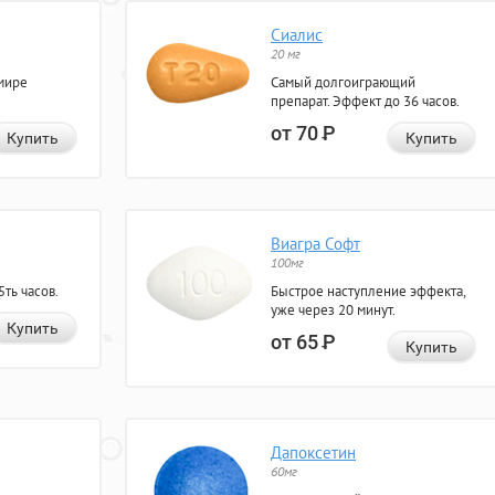
Сиалис
20 мг
мире
Самый долгоиграющий
препарат. Эффект до 36 часов.
от 70
Р
Купить
Купить
Виагра Софт
100мг
ть часов.
Быстрое наступление эффекта,
уже через 20 минут.
Купить
от 65
Р
Купить
Дапоксетин
60мг