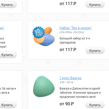
от 117
Р
Купить
Купить
ом"
Набор "Три в одном"
(10x100мг, 20x20мг)
ных
Большой набор из 3-х
ения
препаратов.
боре!
от 117
Р
Купить
Купить
Супер Виагра
100 + 60 мг
 36 часов и
Виагра и Дапоксетин в одной
 акта в
таблетке. Усиление эрекции и
продление полового акта!
от 90
Р
Купить
Купить