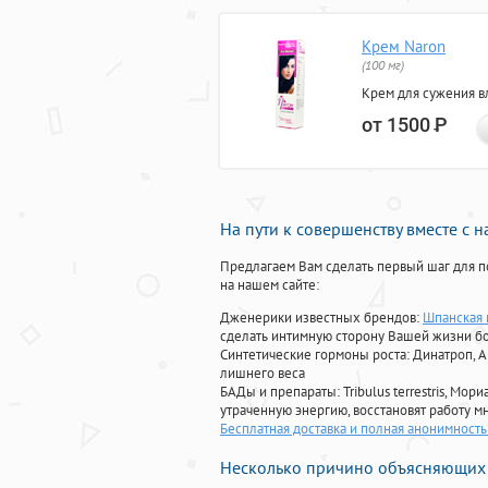
Крем Naron
(100 мг)
Крем для сужения в
от 1500
Р
На пути к совершенству вместе с 
Предлагаем Вам сделать первый шаг для п
на нашем сайте:
Дженерики известных брендов:
Шпанская 
сделать интимную сторону Вашей жизни б
Синтетические гормоны роста
: Динатроп, 
лишнего веса
БАДы и препараты:
Tribulus terrestris, М
утраченную энергию, восстановят работу мн
Бесплатная доставка и полная анонимност
Несколько причино объясняющих 