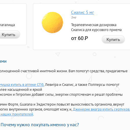
Сиалис 5 мг
5мг
лагалища
Терапевтическая дозировка
Сиалиса для курсового приема
Купить
от 60
Р
Купить
нами
олноценной счастливой инитмной жизни. Вам помогут средства, придагаемые
мушка купить в аптеке СПб
, Левитра и Сиалис, а также Попперсы помогут
олее насыщенной и яркой
Ансомон и Гетропин добавят силы, энергии спортсменам и решат проблемы
ориамин Форте, Guarana и Экдистерон повысят выносливость организма, вернут
огих внутренних органов, омолодят кожу, и,
Дженерик виагра купить серпухов
ь наших покупателей
.
Почему нужно покупать именно у нас?