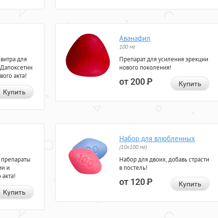
Аванафил
100 мг
евитра для
Препарат для усиления эрекции
 Дапоксетин
нового поколения!
вого акта!
от 200
Р
Купить
Купить
Набор для влюбленных
(10х100 мг)
 препараты
Набор для двоих, добавь страсти
ии и
в постель!
 акта!
от 120
Р
Купить
Купить