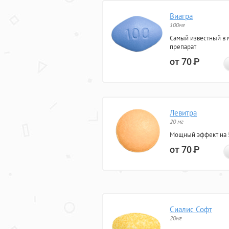
Виагра
100мг
Самый известный в 
препарат
от 70
Р
Левитра
20 мг
Мощный эффект на 5
от 70
Р
Сиалис Софт
20мг