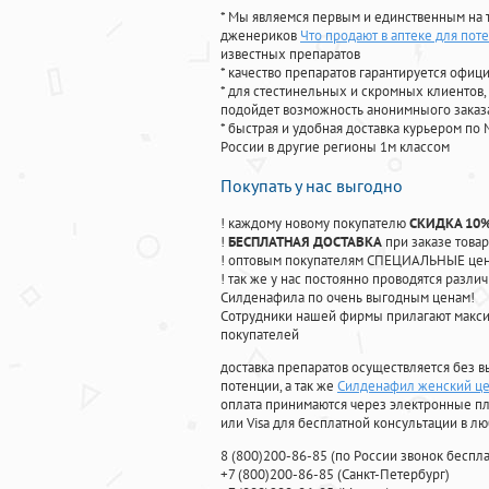
* Мы являемся первым и единственным на 
дженериков
Что продают в аптеке для пот
известных препаратов
* качество препаратов гарантируется офи
* для стестинельных и скромных клиентов,
подойдет возможность анонимныого заказа
* быстрая и удобная доставка курьером по 
России в другие регионы 1м классом
Покупать у нас выгодно
! каждому новому покупателю
СКИДКА 10
!
БЕСПЛАТНАЯ ДОСТАВКА
при заказе товар
! оптовым покупателям СПЕЦИАЛЬНЫЕ цены
! так же у нас постоянно проводятся раз
Силденафила по очень выгодным ценам!
Cотрудники нашей фирмы прилагают макси
покупателей
доставка препаратов осуществляется без в
потенции, а так же
Силденафил женский це
оплата принимаются через электронные пл
или Visa для бесплатной консультации в л
8
(800
)200-86-85
(
по России звонок беспла
+7
(800
)200-86-85
(
Санкт-Петербург)