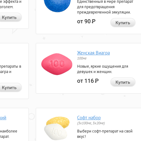
е эффекта и
Единственный в мире препарат
коголем.
для предотвращения
преждевременной эякуляции.
Купить
от 90
Р
Купить
Женская Виагра
100мг
препараты в
Новые, яркие ощущения для
агра и
девушек и женщин.
от 116
Р
Купить
Купить
кий
Софт набор
(3x100мг, 3x20мг)
 наиболее
Выбери софт-препарат на свой
арат.
вкус!