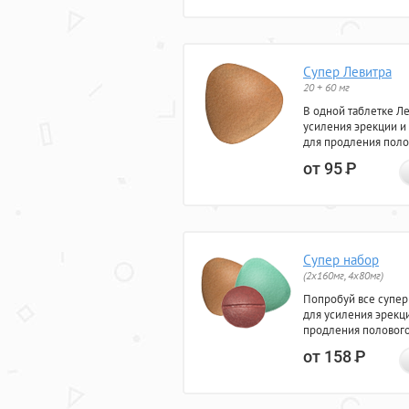
Супер Левитра
20 + 60 мг
В одной таблетке Л
усиления эрекции и
для продления поло
от 95
Р
Супер набор
(2х160мг, 4х80мг)
Попробуй все супер
для усиления эрекц
продления полового
от 158
Р