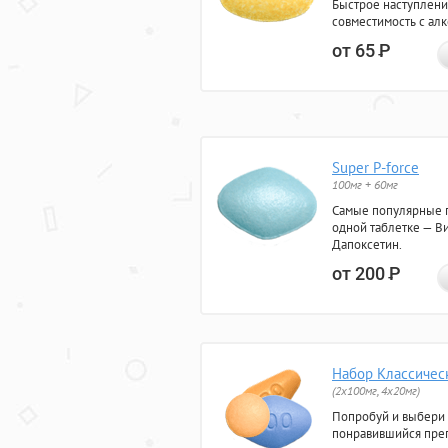
Быстрое наступлени
совместимость с ал
от 65
Р
Super P-force
100мг + 60мг
Самые популярные 
одной таблетке — Ви
Дапоксетин.
от 200
Р
Набор Классичес
(2x100мг, 4x20мг)
Попробуй и выбери
понравившийся преп