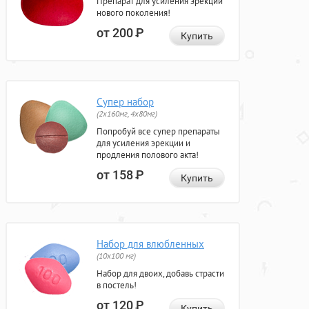
Препарат для усиления эрекции
нового поколения!
от 200
Р
Купить
Супер набор
(2х160мг, 4х80мг)
Попробуй все супер препараты
для усиления эрекции и
продления полового акта!
от 158
Р
Купить
Набор для влюбленных
(10х100 мг)
Набор для двоих, добавь страсти
в постель!
от 120
Р
Купить