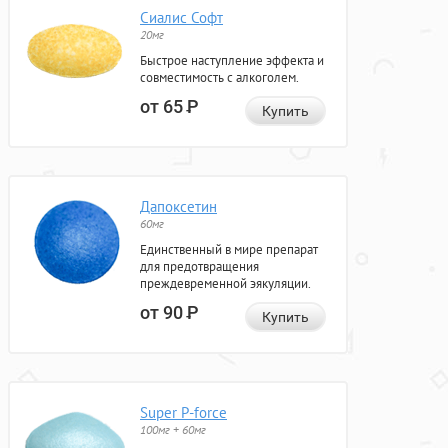
Сиалис Софт
20мг
Быстрое наступление эффекта и
совместимость с алкоголем.
от 65
Р
Купить
Дапоксетин
60мг
Единственный в мире препарат
для предотвращения
преждевременной эякуляции.
от 90
Р
Купить
Super P-force
100мг + 60мг