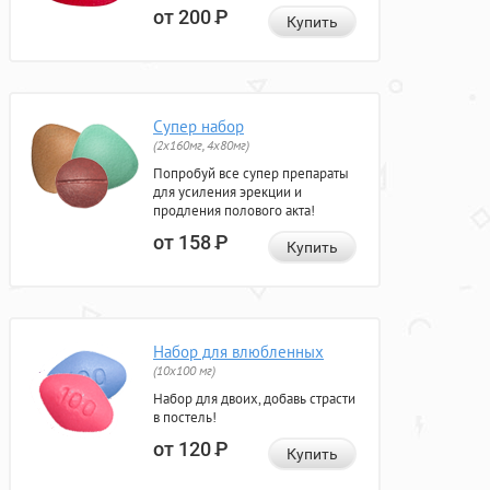
от 200
Р
Купить
Супер набор
(2х160мг, 4х80мг)
Попробуй все супер препараты
для усиления эрекции и
продления полового акта!
от 158
Р
Купить
Набор для влюбленных
(10х100 мг)
Набор для двоих, добавь страсти
в постель!
от 120
Р
Купить