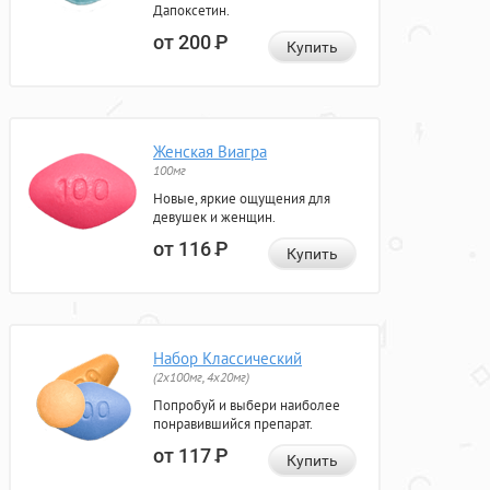
Дапоксетин.
от 200
Р
Купить
Женская Виагра
100мг
Новые, яркие ощущения для
девушек и женщин.
от 116
Р
Купить
Набор Классический
(2x100мг, 4x20мг)
Попробуй и выбери наиболее
понравившийся препарат.
от 117
Р
Купить