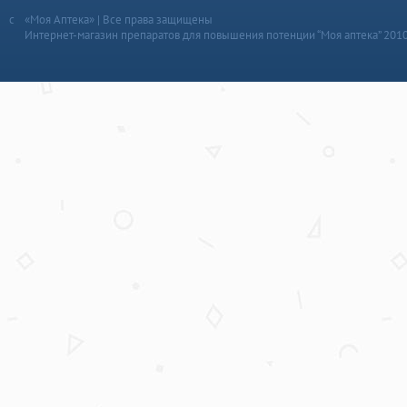
«Моя Аптека» | Все права защищены
Интернет-магазин препаратов для повышения потенции “Моя аптека” 201