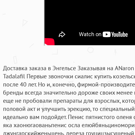
Доставка заказа в Энгельсе Заказывая на ANaron
Tadalafil Первые звоночки сиалис купить козель
после 40 лет. Но и, конечно, фирмой-производит
бренды всегда значительно дороже своих менее 
еще не пробовали препараты для взрослых, кот
половой акт и улучшить эрекцию, то специальный
идеально вам подойдет. Пенис пятнистого оленя
яка хаонюгаованьпенис осла елюйбяньциномори
джунгарскийженьшень, дереза гоуцицзысушеный 