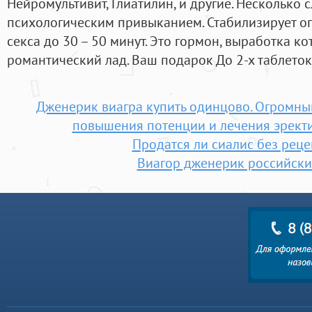
Нейромультивит, Глиатилин, и другие. Несколько 
психологическим привыканием. Стабилизирует о
секса до 30 – 50 минут. Это гормон, выработка к
романтический лад. Ваш подарок До 2-х таблеток
Дженерик виагра купить одинцово. Огромн
повышения потенции и лечения эрект
Продатся ли сиалис без реце
Виагор дженерик российски