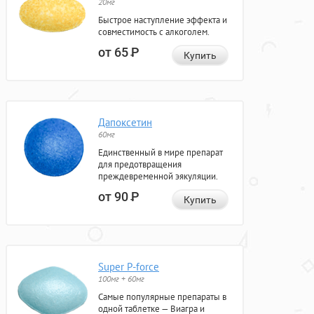
20мг
Быстрое наступление эффекта и
совместимость с алкоголем.
от 65
Р
Купить
Дапоксетин
60мг
Единственный в мире препарат
для предотвращения
преждевременной эякуляции.
от 90
Р
Купить
Super P-force
100мг + 60мг
Самые популярные препараты в
одной таблетке — Виагра и