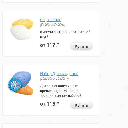
Софт набор
(3x100мг, 3x20мг)
Выбери софт-препарат на свой
вкус!
от 117
Р
Купить
Набор "Два в одном"
(10x100мг, 10x20мг)
Два самых популярных
препарата для усиления
эрекции в одном наборе!
от 115
Р
Купить