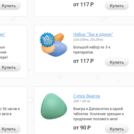
от 117
Р
Купить
Купить
ом"
Набор "Три в одном"
(10x100мг, 20x20мг)
ных
Большой набор из 3-х
ения
препаратов.
боре!
от 117
Р
Купить
Купить
Супер Виагра
100 + 60 мг
 36 часов и
Виагра и Дапоксетин в одной
 акта в
таблетке. Усиление эрекции и
продление полового акта!
от 90
Р
Купить
Купить