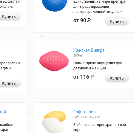
е эффекта и
Единственный в мире препарат
коголем.
для предотвращения
преждевременной эякуляции.
Купить
от 90
Р
Купить
Женская Виагра
100мг
препараты в
Новые, яркие ощущения для
агра и
девушек и женщин.
от 116
Р
Купить
Купить
кий
Софт набор
(3x100мг, 3x20мг)
 наиболее
Выбери софт-препарат на свой
арат.
вкус!