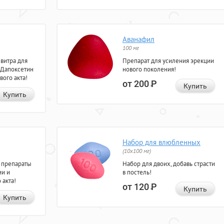
Аванафил
100 мг
евитра для
Препарат для усиления эрекции
 Дапоксетин
нового поколения!
вого акта!
от 200
Р
Купить
Купить
Набор для влюбленных
(10х100 мг)
 препараты
Набор для двоих, добавь страсти
ии и
в постель!
 акта!
от 120
Р
Купить
Купить