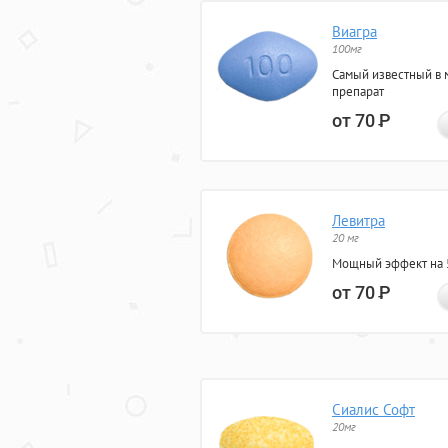
Виагра
100мг
Самый известный в 
препарат
от 70
Р
Левитра
20 мг
Мощный эффект на 5
от 70
Р
Сиалис Софт
20мг