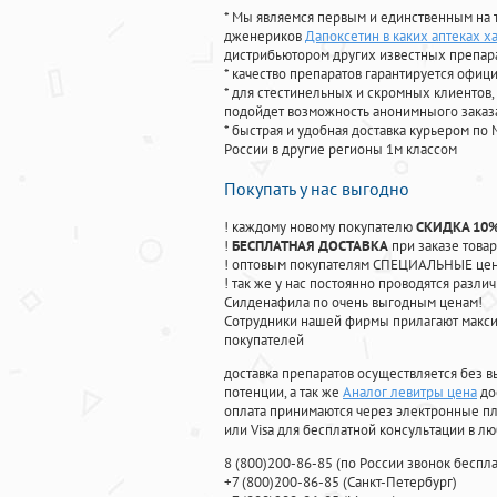
* Мы являемся первым и единственным на 
дженериков
Дапоксетин в каких аптеках х
дистрибьютором других известных препар
* качество препаратов гарантируется офи
* для стестинельных и скромных клиентов,
подойдет возможность анонимныого заказа
* быстрая и удобная доставка курьером по 
России в другие регионы 1м классом
Покупать у нас выгодно
! каждому новому покупателю
СКИДКА 10
!
БЕСПЛАТНАЯ ДОСТАВКА
при заказе товар
! оптовым покупателям СПЕЦИАЛЬНЫЕ цены
! так же у нас постоянно проводятся раз
Силденафила по очень выгодным ценам!
Cотрудники нашей фирмы прилагают макси
покупателей
доставка препаратов осуществляется без в
потенции, а так же
Аналог левитры цена
до
оплата принимаются через электронные пл
или Visa для бесплатной консультации в л
8
(800
)200-86-85
(
по России звонок беспла
+7
(800
)200-86-85
(
Санкт-Петербург)