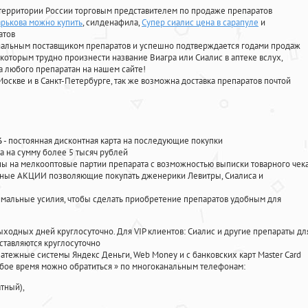
территории России торговым представителем по продаже препаратов
арькова можно купить
, силденафила
,
Супер сиалис цена в сарапуле
и
атов
циальным поставщиком препаратов и успешно подтверждается годами продаж
 которым трудно произнести название Виагра или Сиалис в аптеке вслух,
 любого препаратан на нашем сайте!
Москве и в Санкт-Петербурге, так же возможна доставка препаратов почтой
%
- постоянная дисконтная карта на последующие покупки
а на сумму более 5 тысяч рублей
 на мелкооптовые партии препарата с возможностью выписки товарного чек
личные АКЦИИ позволяющие покупать дженерики Левитры, Сиалиса и
мальные усилия, чтобы сделать приобретение препаратов удобным для
ыходных дней круглосуточно. Для VIP клиентов: Сиалис и другие препараты дл
ставляются круглосуточно
атежные системы Яндекс Деньги, Web Money и с банковских карт Master Card
юбое время можно обратиться
»
по многоканальным телефонам:
тный),