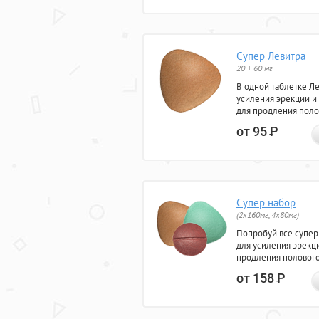
Супер Левитра
20 + 60 мг
В одной таблетке Л
усиления эрекции и
для продления поло
от 95
Р
Супер набор
(2х160мг, 4х80мг)
Попробуй все супер
для усиления эрекц
продления полового
от 158
Р