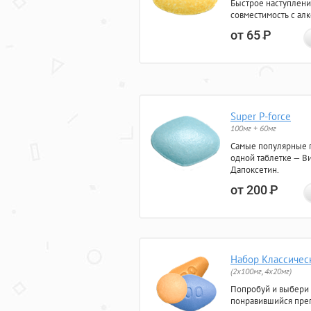
Быстрое наступлени
совместимость с ал
от 65
Р
Super P-force
100мг + 60мг
Самые популярные 
одной таблетке — Ви
Дапоксетин.
от 200
Р
Набор Классичес
(2x100мг, 4x20мг)
Попробуй и выбери
понравившийся преп