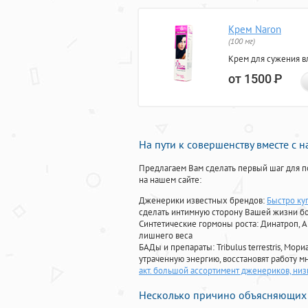
Крем Naron
(100 мг)
Крем для сужения в
от 1500
Р
На пути к совершенству вместе с 
Предлагаем Вам сделать первый шаг для п
на нашем сайте:
Дженерики известных брендов:
Быстро ку
сделать интимную сторону Вашей жизни б
Синтетические гормоны роста
: Динатроп, 
лишнего веса
БАДы и препараты:
Tribulus terrestris, М
утраченную энергию, восстановят работу мн
акт. большой ассортимент дженериков, низ
Несколько причино объясняющих 