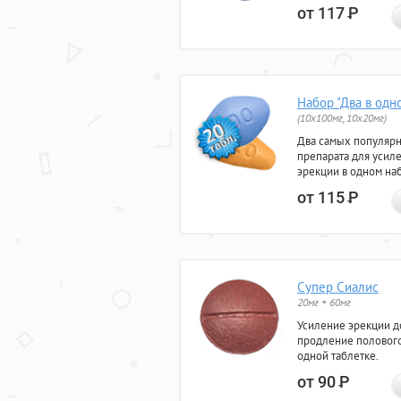
от 117
Р
Набор "Два в одн
(10x100мг, 10x20мг)
Два самых популяр
препарата для усил
эрекции в одном на
от 115
Р
Супер Сиалис
20мг + 60мг
Усиление эрекции до
продление полового
одной таблетке.
от 90
Р