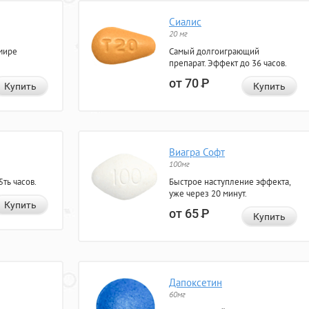
Сиалис
20 мг
мире
Самый долгоиграющий
препарат. Эффект до 36 часов.
от 70
Р
Купить
Купить
Виагра Софт
100мг
ть часов.
Быстрое наступление эффекта,
уже через 20 минут.
Купить
от 65
Р
Купить
Дапоксетин
60мг