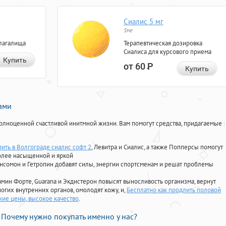
Сиалис 5 мг
5мг
лагалища
Терапевтическая дозировка
Сиалиса для курсового приема
Купить
от 60
Р
Купить
нами
олноценной счастливой инитмной жизни. Вам помогут средства, придагаемые
пить в Волгограде сиалис софт 2
, Левитра и Сиалис, а также Попперсы помогут
олее насыщенной и яркой
Ансомон и Гетропин добавят силы, энергии спортсменам и решат проблемы
ориамин Форте, Guarana и Экдистерон повысят выносливость организма, вернут
огих внутренних органов, омолодят кожу, и,
Бесплатно как продлить половой
кие цены, высокое качество
.
Почему нужно покупать именно у нас?