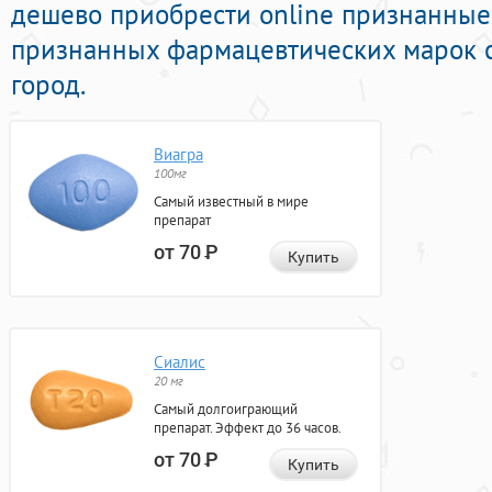
дешево приобрести online признанные
признанных фармацевтических марок с
город.
Виагра
100мг
Самый известный в мире
препарат
от 70
Р
Купить
Сиалис
20 мг
Самый долгоиграющий
препарат. Эффект до 36 часов.
от 70
Р
Купить