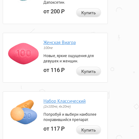
Дапоксетин.
от 200
Р
Купить
Женская Виагра
100мг
Новые, яркие ощущения для
девушек и женщин.
от 116
Р
Купить
Набор Классический
(2x100мг, 4x20мг)
Попробуй и выбери наиболее
понравившийся препарат.
от 117
Р
Купить