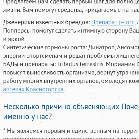
Предлагаем Вам сделать первый шаг для полноц
жизни. Вам помогут средства, придагаемые на на
Дженерики известных брендов:
Препарат p-forc
,
Попперсы помогут сделать интимную сторону В
и яркой
Синтетические гормоны роста
: Динатроп, Ансомо
энергии спортсменам и решат проблемы лишнего
БАДы и препараты:
Tribulus terrestris, Мориамин
повысят выносливость организма, вернут утрачен
работу многих внутренних органов, омолодят кожу
аптеках Красногорска
.
Несколько причино объясняющих Поче
именно у нас?
* Мы являемся первым и единственным на терри
представителем по продаже препаратов дженер