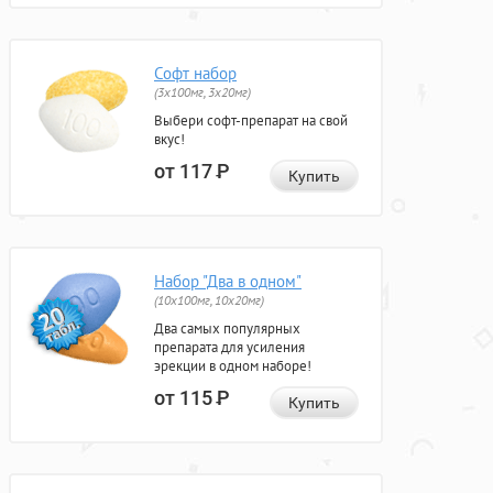
Софт набор
(3x100мг, 3x20мг)
Выбери софт-препарат на свой
вкус!
от 117
Р
Купить
Набор "Два в одном"
(10x100мг, 10x20мг)
Два самых популярных
препарата для усиления
эрекции в одном наборе!
от 115
Р
Купить