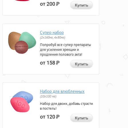
от 200
Р
Купить
Супер набор
(2х160мг, 4х80мг)
Попробуй все супер препараты
для усиления эрекции и
продления полового акта!
от 158
Р
Купить
Набор для влюбленных
(10х100 мг)
Набор для двоих, добавь страсти
в постель!
от 120
Р
Купить