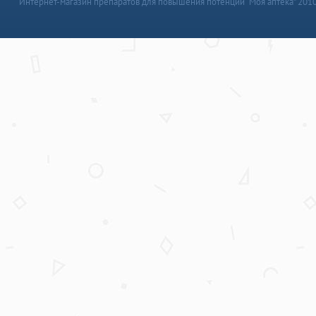
Интернет-магазин препаратов для повышения потенции “Моя аптека” 201