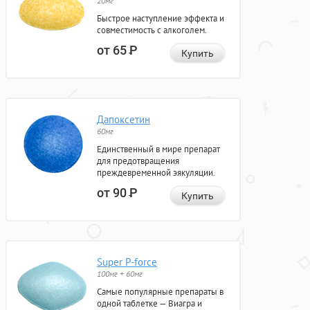
20мг
Быстрое наступление эффекта и
совместимость с алкоголем.
от 65
Р
Купить
Дапоксетин
60мг
Единственный в мире препарат
для предотвращения
преждевременной эякуляции.
от 90
Р
Купить
Super P-force
100мг + 60мг
Самые популярные препараты в
одной таблетке — Виагра и