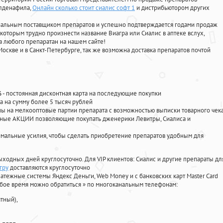
илденафила
,
Онлайн сколько стоит сиалис софт 1
и дистрибьютором других
циальным поставщиком препаратов и успешно подтверждается годами продаж
 которым трудно произнести название Виагра или Сиалис в аптеке вслух,
 любого препаратан на нашем сайте!
Москве и в Санкт-Петербурге, так же возможна доставка препаратов почтой
%
- постоянная дисконтная карта на последующие покупки
а на сумму более 5 тысяч рублей
 на мелкооптовые партии препарата с возможностью выписки товарного чек
личные АКЦИИ позволяющие покупать дженерики Левитры, Сиалиса и
мальные усилия, чтобы сделать приобретение препаратов удобным для
ыходных дней круглосуточно. Для VIP клиентов: Сиалис и другие препараты дл
гру
доставляются круглосуточно
атежные системы Яндекс Деньги, Web Money и с банковских карт Master Card
юбое время можно обратиться
»
по многоканальным телефонам:
тный),