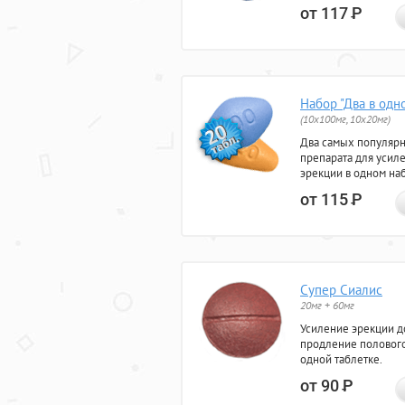
от 117
Р
Набор "Два в одн
(10x100мг, 10x20мг)
Два самых популяр
препарата для усил
эрекции в одном на
от 115
Р
Супер Сиалис
20мг + 60мг
Усиление эрекции до
продление полового
одной таблетке.
от 90
Р