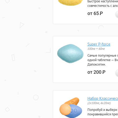
Быстрое наступлени
совместимость с ал
от 65
Р
Super P-force
100мг + 60мг
Самые популярные 
одной таблетке — Ви
Дапоксетин.
от 200
Р
Набор Классичес
(2x100мг, 4x20мг)
Попробуй и выбери
понравившийся преп