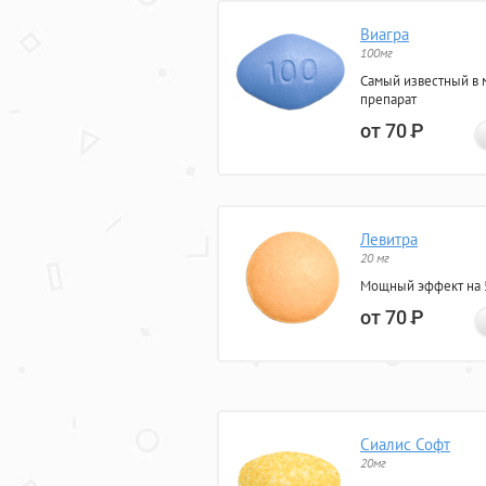
Виагра
100мг
Самый известный в 
препарат
от 70
Р
Левитра
20 мг
Мощный эффект на 5
от 70
Р
Сиалис Софт
20мг