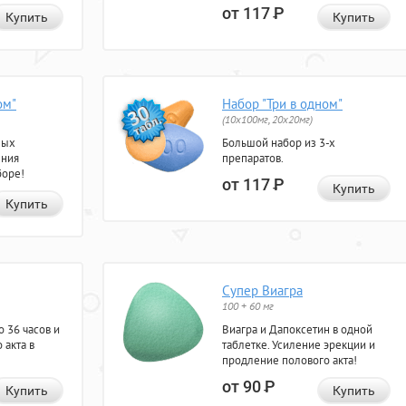
от 117
Р
Купить
Купить
ом"
Набор "Три в одном"
(10x100мг, 20x20мг)
ных
Большой набор из 3-х
ения
препаратов.
боре!
от 117
Р
Купить
Купить
Супер Виагра
100 + 60 мг
 36 часов и
Виагра и Дапоксетин в одной
 акта в
таблетке. Усиление эрекции и
продление полового акта!
от 90
Р
Купить
Купить