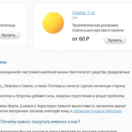
Сиалис 5 мг
5мг
лагалища
Терапевтическая дозировка
Сиалиса для курсового приема
Купить
от 60
Р
Купить
нами
олноценной счастливой инитмной жизни. Вам помогут средства, придагаемые
мг
, Левитра и Сиалис, а также Попперсы помогут сделать интимную сторону
Ансомон и Гетропин добавят силы, энергии спортсменам и решат проблемы
ориамин Форте, Guarana и Экдистерон повысят выносливость организма, вернут
огих внутренних органов, омолодят кожу, и,
Шпанская мушка в таблетках
.
Почему нужно покупать именно у нас?
территории России торговым представителем по продаже препаратов