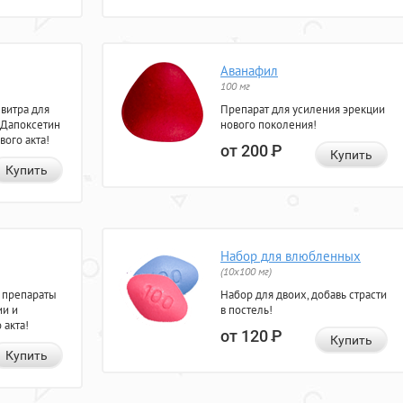
Аванафил
100 мг
евитра для
Препарат для усиления эрекции
 Дапоксетин
нового поколения!
вого акта!
от 200
Р
Купить
Купить
Набор для влюбленных
(10х100 мг)
 препараты
Набор для двоих, добавь страсти
ии и
в постель!
 акта!
от 120
Р
Купить
Купить