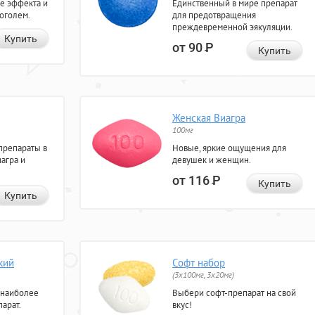
е эффекта и
Единственный в мире препарат
коголем.
для предотвращения
преждевременной эякуляции.
Купить
от 90
Р
Купить
Женская Виагра
100мг
препараты в
Новые, яркие ощущения для
агра и
девушек и женщин.
от 116
Р
Купить
Купить
кий
Софт набор
(3x100мг, 3x20мг)
 наиболее
Выбери софт-препарат на свой
арат.
вкус!