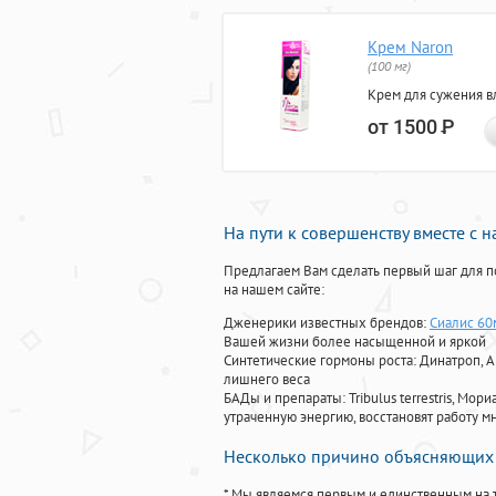
Крем Naron
(100 мг)
Крем для сужения в
от 1500
Р
На пути к совершенству вместе с 
Предлагаем Вам сделать первый шаг для п
на нашем сайте:
Дженерики известных брендов:
Сиалис 60
Вашей жизни более насыщенной и яркой
Синтетические гормоны роста
: Динатроп, 
лишнего веса
БАДы и препараты:
Tribulus terrestris, М
утраченную энергию, восстановят работу мн
Несколько причино объясняющих 
* Мы являемся первым и единственным на 