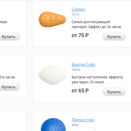
Сиалис
20 мг
мире
Самый долгоиграющий
препарат. Эффект до 36 часов.
от 70
Р
Купить
Купить
Виагра Софт
100мг
ть часов.
Быстрое наступление эффекта,
уже через 20 минут.
Купить
от 65
Р
Купить
Дапоксетин
60мг