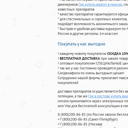
дженериков
Где купить виагру в минске
, с
известных препаратов
* качество препаратов гарантируется офи
* для стестинельных и скромных клиентов,
подойдет возможность анонимныого заказа
* быстрая и удобная доставка курьером по 
России в другие регионы 1м классом
Покупать у нас выгодно
! каждому новому покупателю
СКИДКА 10
!
БЕСПЛАТНАЯ ДОСТАВКА
при заказе товар
! оптовым покупателям СПЕЦИАЛЬНЫЕ цены
! так же у нас постоянно проводятся раз
Силденафила по очень выгодным ценам!
Cотрудники нашей фирмы прилагают макси
покупателей
доставка препаратов осуществляется без в
потенции, а так же
Где в ростове купить виа
оплата принимаются через электронные пл
или Visa для бесплатной консультации в л
8
(800
)200-86-85
(
по России звонок беспла
+7
(800
)200-86-85
(
Санкт-Петербург)
+7
(800
)200-86-85
(
Москва)