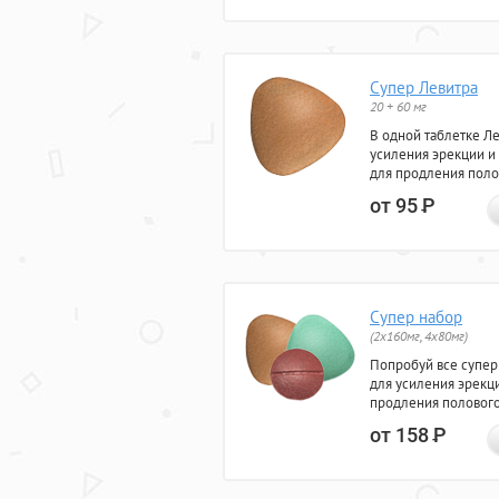
Супер Левитра
20 + 60 мг
В одной таблетке Л
усиления эрекции и
для продления поло
от 95
Р
Супер набор
(2х160мг, 4х80мг)
Попробуй все супер
для усиления эрекц
продления полового
от 158
Р