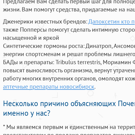
Предлагаем Вам сделать первый шаг для полноц
жизни. Вам помогут средства, придагаемые на на
Дженерики известных брендов:
Дапоксетин кто 
также Попперсы помогут сделать интимную стор
насыщенной и яркой
Синтетические гормоны роста
: Динатроп, Ансомо
энергии спортсменам и решат проблемы лишнего
БАДы и препараты:
Tribulus terrestris, Мориамин
повысят выносливость организма, вернут утрачен
работу многих внутренних органов, омолодят кожу
аптечные препараты новосибирск
.
Несколько причино объясняющих Поче
именно у нас?
* Мы являемся первым и единственным на терри
представителем по продаже препаратов дженер