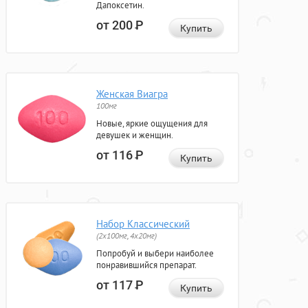
Дапоксетин.
от 200
Р
Купить
Женская Виагра
100мг
Новые, яркие ощущения для
девушек и женщин.
от 116
Р
Купить
Набор Классический
(2x100мг, 4x20мг)
Попробуй и выбери наиболее
понравившийся препарат.
от 117
Р
Купить