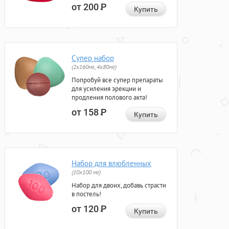
от 200
Р
Купить
Супер набор
(2х160мг, 4х80мг)
Попробуй все супер препараты
для усиления эрекции и
продления полового акта!
от 158
Р
Купить
Набор для влюбленных
(10х100 мг)
Набор для двоих, добавь страсти
в постель!
от 120
Р
Купить