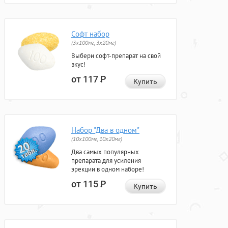
Софт набор
(3x100мг, 3x20мг)
Выбери софт-препарат на свой
вкус!
от 117
Р
Купить
Набор "Два в одном"
(10x100мг, 10x20мг)
Два самых популярных
препарата для усиления
эрекции в одном наборе!
от 115
Р
Купить