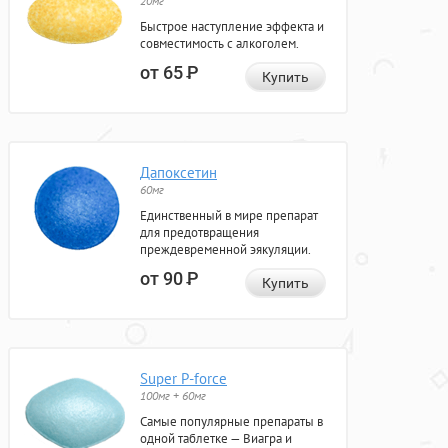
20мг
Быстрое наступление эффекта и
совместимость с алкоголем.
от 65
Р
Купить
Дапоксетин
60мг
Единственный в мире препарат
для предотвращения
преждевременной эякуляции.
от 90
Р
Купить
Super P-force
100мг + 60мг
Самые популярные препараты в
одной таблетке — Виагра и