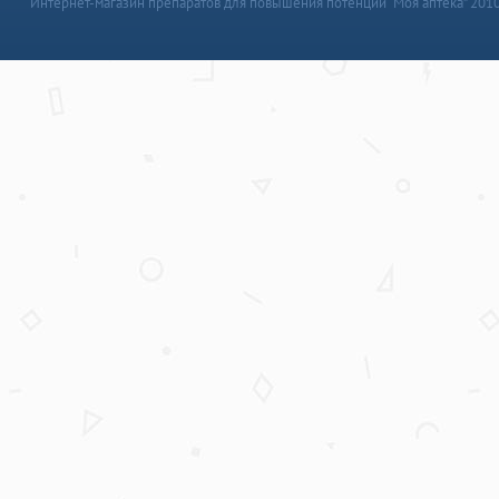
Интернет-магазин препаратов для повышения потенции “Моя аптека” 201