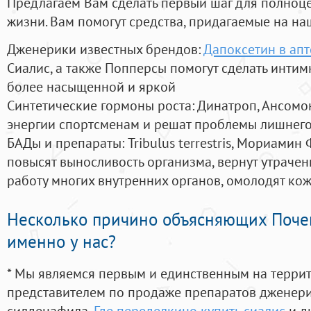
Предлагаем Вам сделать первый шаг для полноц
жизни. Вам помогут средства, придагаемые на на
Дженерики известных брендов:
Дапоксетин в апт
Сиалис, а также Попперсы помогут сделать инти
более насыщенной и яркой
Синтетические гормоны роста
: Динатроп, Ансомо
энергии спортсменам и решат проблемы лишнего
БАДы и препараты:
Tribulus terrestris, Мориамин
повысят выносливость организма, вернут утрачен
работу многих внутренних органов, омолодят кожу
Несколько причино объясняющих Поче
именно у нас?
* Мы являемся первым и единственным на терри
представителем по продаже препаратов дженер
силденафила
,
Где переделкино купить сиалис
и д