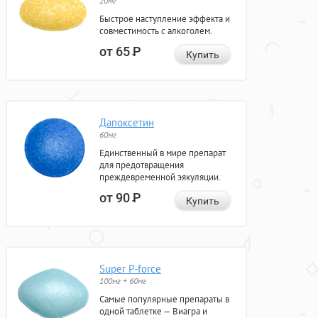
20мг
Быстрое наступление эффекта и
совместимость с алкоголем.
от 65
Р
Купить
Дапоксетин
60мг
Единственный в мире препарат
для предотвращения
преждевременной эякуляции.
от 90
Р
Купить
Super P-force
100мг + 60мг
Самые популярные препараты в
одной таблетке — Виагра и