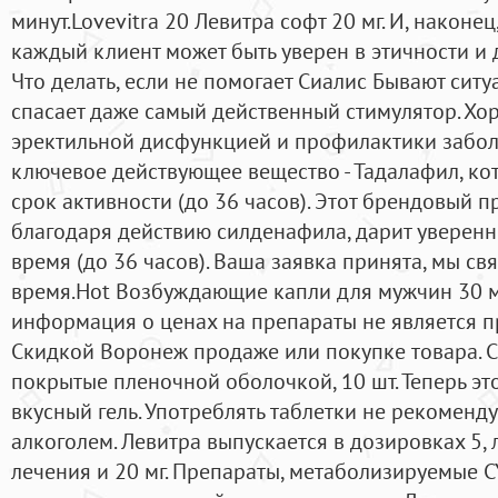
минут.Lovevitra 20 Левитра софт 20 мг. И, наконец
каждый клиент может быть уверен в этичности и 
Что делать, если не помогает Сиалис Бывают ситу
спасает даже самый действенный стимулятор. Хо
эректильной дисфункцией и профилактики заболе
ключевое действующее вещество - Тадалафил, к
срок активности (до 36 часов). Этот брендовый п
благодаря действию силденафила, дарит уверен
время (до 36 часов). Ваша заявка принята, мы с
время.Hot Возбуждающие капли для мужчин 30 м
информация о ценах на препараты не является 
Скидкой Воронеж продаже или покупке товара. Си
покрытые пленочной оболочкой, 10 шт. Теперь это
вкусный гель. Употреблять таблетки не рекоменду
алкоголем. Левитра выпускается в дозировках 5, 
лечения и 20 мг. Препараты, метаболизируемые C