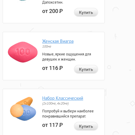
Дапоксетин.
от 200
Р
Купить
Женская Виагра
100мг
Новые, яркие ощущения для
девушек и женщин.
от 116
Р
Купить
Набор Классический
(2x100мг, 4x20мг)
Попробуй и выбери наиболее
понравившийся препарат.
от 117
Р
Купить