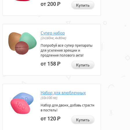
от 200
Р
Купить
Супер набор
(2х160мг, 4х80мг)
Попробуй все супер препараты
для усиления эрекции и
продления полового акта!
от 158
Р
Купить
Набор для влюбленных
(10х100 мг)
Набор для двоих, добавь страсти
в постель!
от 120
Р
Купить