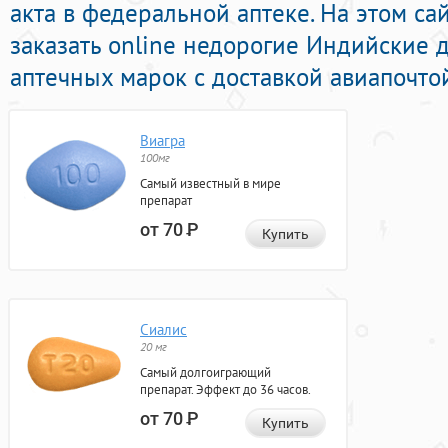
акта в федеральной аптеке. На этом с
заказать online недорогие Индийские
аптечных марок с доставкой авиапочтой
Виагра
100мг
Самый известный в мире
препарат
от 70
Р
Купить
Сиалис
20 мг
Самый долгоиграющий
препарат. Эффект до 36 часов.
от 70
Р
Купить