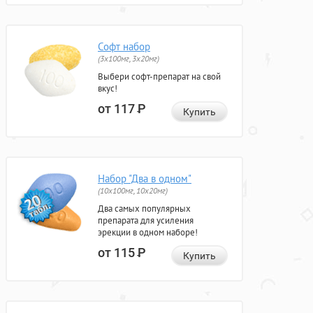
Софт набор
(3x100мг, 3x20мг)
Выбери софт-препарат на свой
вкус!
от 117
Р
Купить
Набор "Два в одном"
(10x100мг, 10x20мг)
Два самых популярных
препарата для усиления
эрекции в одном наборе!
от 115
Р
Купить