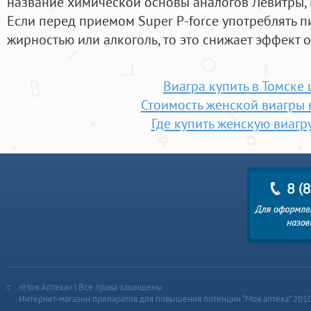
название химической основы аналогов Левитры, н
Если перед приемом Super P-force употреблять 
жирностью или алкоголь, то это снижает эффект о
Виагра купить в Томске 
Стоимость женской виагры 
Где купить женскую виагру
«Моя Аптека» | Все права защищены
Интернет-магазин препаратов для повышения потенции “Моя аптека” 201