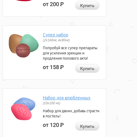
от 200
Р
Купить
Супер набор
(2х160мг, 4х80мг)
Попробуй все супер препараты
для усиления эрекции и
продления полового акта!
от 158
Р
Купить
Набор для влюбленных
(10х100 мг)
Набор для двоих, добавь страсти
в постель!
от 120
Р
Купить