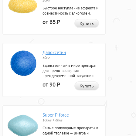
20мг
Быстрое наступление эффекта и
совместимость с алкоголем.
от 65
Р
Купить
Дапоксетин
60мг
Единственный в мире препарат
для предотвращения
преждевременной эякуляции.
от 90
Р
Купить
Super P-force
100мг + 60мг
Самые популярные препараты в
одной таблетке — Виагра и