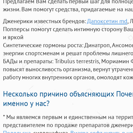
Предлагаем Вам сделать первый шаг для полноц
жизни. Вам помогут средства, придагаемые на на
Дженерики известных брендов:
Дапоксетин md
, 
Попперсы помогут сделать интимную сторону В
и яркой
Синтетические гормоны роста
: Динатроп, Ансомо
энергии спортсменам и решат проблемы лишнего
БАДы и препараты:
Tribulus terrestris, Мориамин
повысят выносливость организма, вернут утрачен
работу многих внутренних органов, омолодят кожу
Несколько причино объясняющих Поче
именно у нас?
* Мы являемся первым и единственным на терри
представителем по продаже препаратов дженер
Подольска
, силденафила
,
Виагра софт купить в н