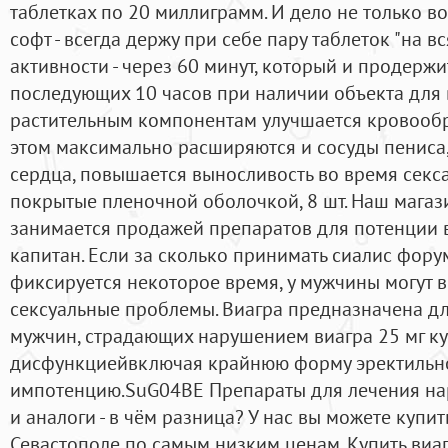
таблетках по 20 миллиграмм. И дело не только во
софт - всегда держу при себе пару таблеток "на в
активности - через 60 минут, который и продерж
последующих 10 часов при наличии объекта для 
растительным компонентам улучшается кровообр
этом максимально расширяются и сосуды пениса,
сердца, повышается выносливость во время секса. 
покрытые пленочной оболочкой, 8 шт. Наш магаз
занимается продажей препаратов для потенции 
капитан. Если за сколько принимать сиалис фору
фиксируется некоторое время, у мужчины могут 
сексуальные проблемы. Виагра предназначена дл
мужчин, страдающих нарушением виагра 25 мг ку
дисфункциейвключая крайнюю форму эректильно
импотенцию.SuG04BE Препараты для лечения н
и аналоги - в чём разница? У нас вы можете купит
Севастополе по самым низким ценам. Купить виаг