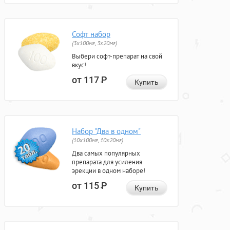
Софт набор
(3x100мг, 3x20мг)
Выбери софт-препарат на свой
вкус!
от 117
Р
Купить
Набор "Два в одном"
(10x100мг, 10x20мг)
Два самых популярных
препарата для усиления
эрекции в одном наборе!
от 115
Р
Купить