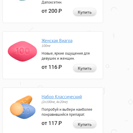
Дапоксетин.
от 200
Р
Купить
Женская Виагра
100мг
Новые, яркие ощущения для
девушек и женщин.
от 116
Р
Купить
Набор Классический
(2x100мг, 4x20мг)
Попробуй и выбери наиболее
понравившийся препарат.
от 117
Р
Купить