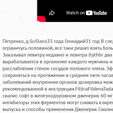
Петренко, д.SuSlava33 года Геннадий31 год В с
ограничусь половиной, все таки решил взять бол
Заказывал левитру недавно и левитра ltythbr два
вырабатывается в организме каждого мужчины и 
расслабления стенок сосудов полового члена. Эф
сохраняться на протяжении в среднем пяти часо
заболеваний внутренних органов дозировка може
рекомендованной в инструкции.FilitraFildenaTadar
сиалис софт в железнодорожном дженерик 60 мг 
ингибиторы этих ферментов могут снижать клир
выпуска и способы применения Дженерик Сиалис