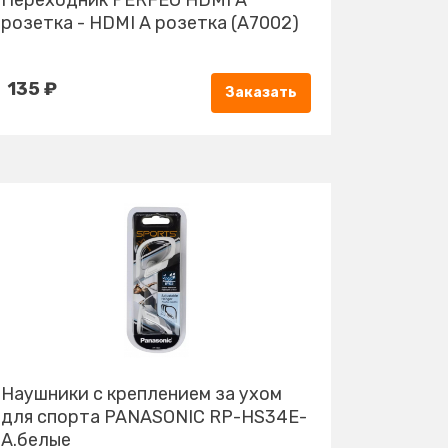
Переходник PERFEO HDMI A
розетка - HDMI A розетка (A7002)
135 ₽
Заказать
Наушники с креплением за ухом
для спорта PANASONIC RP-HS34E-
A.белые