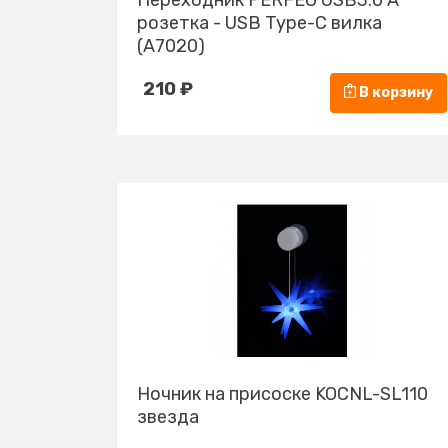
Переходник PERFEO USB3.0 A
розетка - USB Type-C вилка
(A7020)
210 ₽
В корзину
Ночник на присоске KOCNL-SL110
звезда