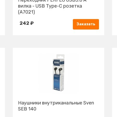
Переходник PERFEO USB3.0 A
вилка - USB Type-C розетка
(A7021)
242 ₽
Заказать
Наушники внутриканальные Sven
SEB 140