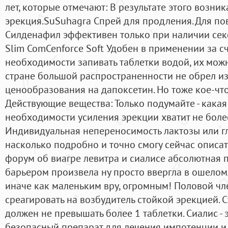
лет, которые отмечают: В результате этого возни
эрекция.SuSuhagra Спрей для продления. Для по
Силденафил эффективен только при наличии секс
Slim ComCenforce Soft Удобен в применении за сч
необходимости запивать таблетки водой, их мож
стране большой распространенности не обрел и
ценообразования на дапоксетин. Но тоже кое-чт
Действующие вещества: Только подумайте - какая
необходимости усиления эрекции хватит не более
Индивидуальная непереносимость лактозы или гл
насколько подробно и точно смогу сейчас описат
форум об виагре левитра и сиалисе абсолютная 
барьером произвела ну просто ввергла в ошелом
иначе как маленьким вру, огромным! Половой чл
среагировать на возбудитель стойкой эрекцией.
должен не превышать более 1 таблетки. Сиалис -
безопасный препарат для лечения импотенции и