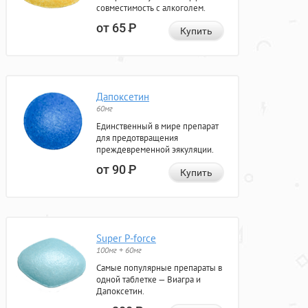
совместимость с алкоголем.
от 65
Р
Купить
Дапоксетин
60мг
Единственный в мире препарат
для предотвращения
преждевременной эякуляции.
от 90
Р
Купить
Super P-force
100мг + 60мг
Самые популярные препараты в
одной таблетке — Виагра и
Дапоксетин.