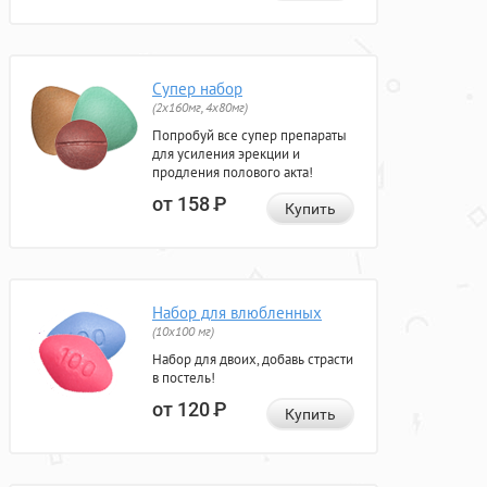
Супер набор
(2х160мг, 4х80мг)
Попробуй все супер препараты
для усиления эрекции и
продления полового акта!
от 158
Р
Купить
Набор для влюбленных
(10х100 мг)
Набор для двоих, добавь страсти
в постель!
от 120
Р
Купить