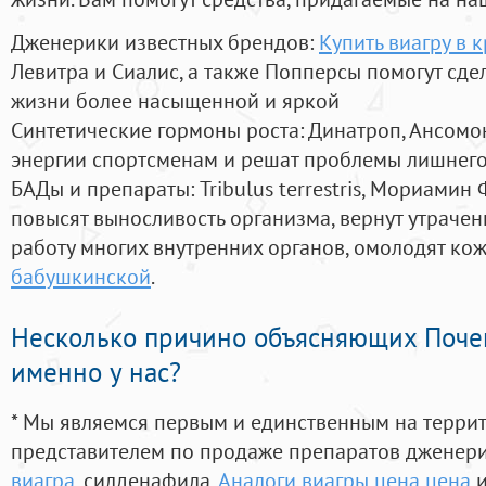
Дженерики известных брендов:
Купить виагру в 
Левитра и Сиалис, а также Попперсы помогут сд
жизни более насыщенной и яркой
Синтетические гормоны роста
: Динатроп, Ансомо
энергии спортсменам и решат проблемы лишнего
БАДы и препараты:
Tribulus terrestris, Мориамин
повысят выносливость организма, вернут утрачен
работу многих внутренних органов, омолодят кожу
бабушкинской
.
Несколько причино объясняющих Поче
именно у нас?
* Мы являемся первым и единственным на терри
представителем по продаже препаратов дженер
виагра
, силденафила
,
Аналоги виагры цена цена
и