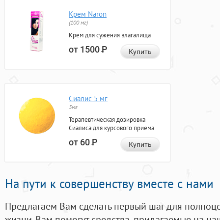
Крем Naron
(100 мг)
Крем для сужения влагалища
от 1500
Р
Купить
Сиалис 5 мг
5мг
Терапевтическая дозировка
Сиалиса для курсового приема
от 60
Р
Купить
На пути к совершенству вместе с нами
Предлагаем Вам сделать первый шаг для полноц
жизни. Вам помогут средства, придагаемые на на