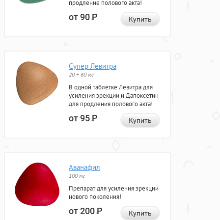
продление полового акта!
от 90
Р
Купить
Супер Левитра
20 + 60 мг
В одной таблетке Левитра для
усиления эрекции и Дапоксетин
для продления полового акта!
от 95
Р
Купить
Аванафил
100 мг
Препарат для усиления эрекции
нового поколения!
от 200
Р
Купить