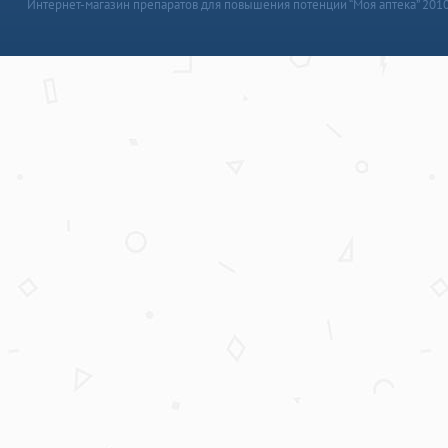
Интернет-магазин препаратов для повышения потенции “Моя аптека” 201