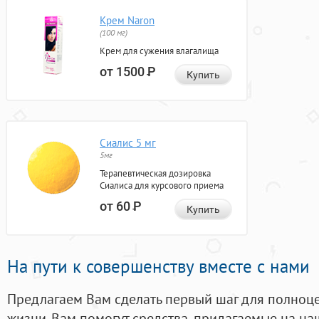
Крем Naron
(100 мг)
Крем для сужения влагалища
от 1500
Р
Купить
Сиалис 5 мг
5мг
Терапевтическая дозировка
Сиалиса для курсового приема
от 60
Р
Купить
На пути к совершенству вместе с нами
Предлагаем Вам сделать первый шаг для полноц
жизни. Вам помогут средства, придагаемые на на