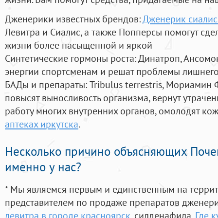
Дженерики известных брендов:
Дженерик сиалис 
Левитра и Сиалис, а также Попперсы помогут сд
жизни более насыщенной и яркой
Синтетические гормоны роста
: Динатроп, Ансомо
энергии спортсменам и решат проблемы лишнего
БАДы и препараты:
Tribulus terrestris, Мориамин
повысят выносливость организма, вернут утрачен
работу многих внутренних органов, омолодят кожу
аптеках иркутска
.
Несколько причино объясняющих Поче
именно у нас?
* Мы являемся первым и единственным на терри
представителем по продаже препаратов дженер
левитра в городе красноярск
, силденафила
,
Где к