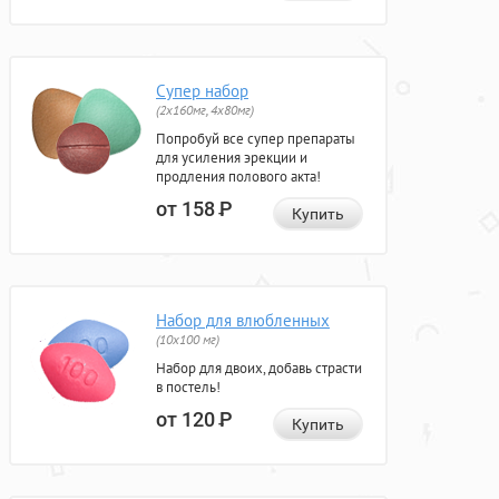
Супер набор
(2х160мг, 4х80мг)
Попробуй все супер препараты
для усиления эрекции и
продления полового акта!
от 158
Р
Купить
Набор для влюбленных
(10х100 мг)
Набор для двоих, добавь страсти
в постель!
от 120
Р
Купить