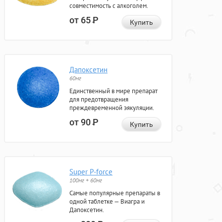
совместимость с алкоголем.
от 65
Р
Купить
Дапоксетин
60мг
Единственный в мире препарат
для предотвращения
преждевременной эякуляции.
от 90
Р
Купить
Super P-force
100мг + 60мг
Самые популярные препараты в
одной таблетке — Виагра и
Дапоксетин.