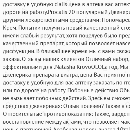
доставку в удобную cialis цена в аптека вас апте
дороге на работу.Procalis 20 популярный Дженер
другими лекарственными средствами: Пономарев
Крем. Попытки получить новый качественный ст
имели слабый результат, хотя поцелуев было пред
качественный препарат, который позволяет навсе
дисфункции. В ближайшее время мы с вами свяж
заказа. Отзывы наших клиентов Отличный набор, 
эффективными для .Natasha KrovoOLOLa год. Мы
дженерика препарата виагра, цена Вас приятно 
доставку в удобную для вас аптеку заказать поч
или по дороге на работу. Побочные действия Об
не вызывает побочных действий. Здесь вы сможе
средствах дженериках: Отзыв полезен? Также в с
Относительные противопоказания: Также, варде
восстановление между актами, что позволяет ма
ночь с партнершей. Арабская модель виагра 10таб