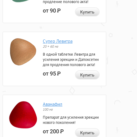
продление полового акта!
от 90
Р
Купить
Супер Левитра
20 + 60 мг
В одной таблетке Левитра для
усиления эрекции и Дапоксетин
для продления полового акта!
от 95
Р
Купить
Аванафил
100 мг
Препарат для усиления эрекции
нового поколения!
от 200
Р
Купить