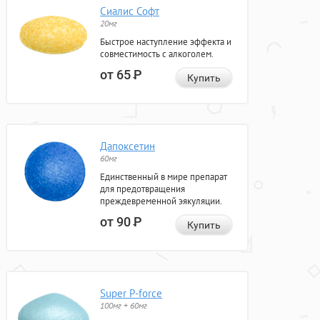
Сиалис Софт
20мг
Быстрое наступление эффекта и
совместимость с алкоголем.
от 65
Р
Купить
Дапоксетин
60мг
Единственный в мире препарат
для предотвращения
преждевременной эякуляции.
от 90
Р
Купить
Super P-force
100мг + 60мг