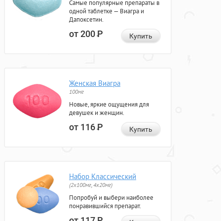
Самые популярные препараты в
одной таблетке — Виагра и
Дапоксетин.
от 200
Р
Купить
Женская Виагра
100мг
Новые, яркие ощущения для
девушек и женщин.
от 116
Р
Купить
Набор Классический
(2x100мг, 4x20мг)
Попробуй и выбери наиболее
понравившийся препарат.
от 117
Р