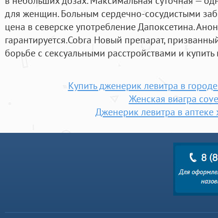
в небольших дозах. Максимальная суточная — од
для женщин. Больным сердечно-сосудистыми за
цена в северске употребление Дапоксетина. Ано
гарантируется.Cobra Новый препарат, призванный
борьбе с сексуальными расстройствами и купить 
Купить дженерик левитра в город
Женская виагра cove
Дженерик левитра в аптеке 