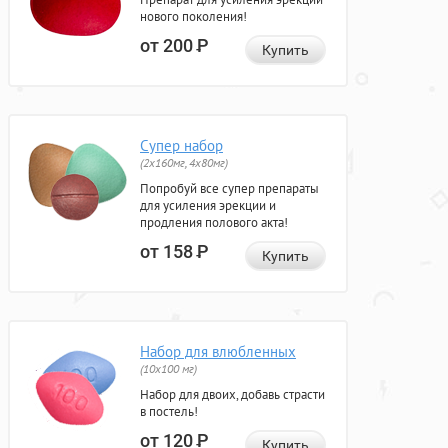
нового поколения!
от 200
Р
Купить
Супер набор
(2х160мг, 4х80мг)
Попробуй все супер препараты
для усиления эрекции и
продления полового акта!
от 158
Р
Купить
Набор для влюбленных
(10х100 мг)
Набор для двоих, добавь страсти
в постель!
от 120
Р
Купить