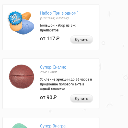
Набор "Три в одном"
(10x100мг, 20x20мг)
Большой набор из 3-х
препаратов.
от 117
Р
Купить
Супер Сиалис
20мг + 60мг
Усиление эрекции до 36 часов и
продление полового акта в
одной таблетке.
от 90
Р
Купить
Супер Виагра