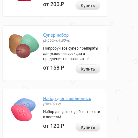
от 200
Р
Купить
Супер набор
(2х160мг, 4х80мг)
Попробуй все супер препараты
для усиления эрекции и
продления полового акта!
от 158
Р
Купить
Набор для влюбленных
(10х100 мг)
Набор для двоих, добавь страсти
в постель!
от 120
Р
Купить