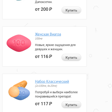
Дапоксетин.
от 200
Р
Купить
Женская Виагра
100мг
Новые, яркие ощущения для
девушек и женщин.
от 116
Р
Купить
Набор Классический
(2x100мг, 4x20мг)
Попробуй и выбери наиболее
понравившийся препарат.
от 117
Р
Купить