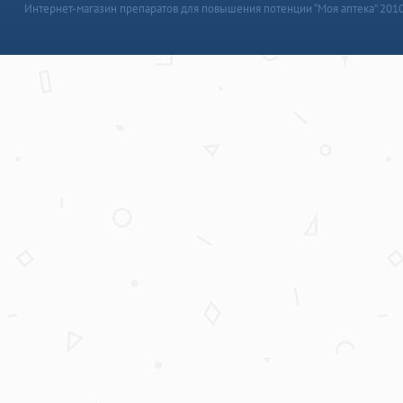
Интернет-магазин препаратов для повышения потенции “Моя аптека” 201