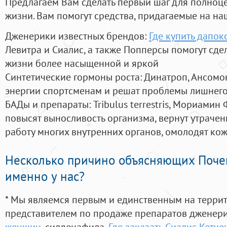
Предлагаем Вам сделать первый шаг для полноц
жизни. Вам помогут средства, придагаемые на на
Дженерики известных брендов:
Где купить дапок
Левитра и Сиалис, а также Попперсы помогут сд
жизни более насыщенной и яркой
Синтетические гормоны роста
: Динатроп, Ансомо
энергии спортсменам и решат проблемы лишнего
БАДы и препараты:
Tribulus terrestris, Мориамин
повысят выносливость организма, вернут утрачен
работу многих внутренних органов, омолодят кожу
Несколько причино объясняющих Поче
именно у нас?
* Мы являемся первым и единственным на терри
представителем по продаже препаратов дженер
женщин
, силденафила
,
Где заказать Сиалис Кетч