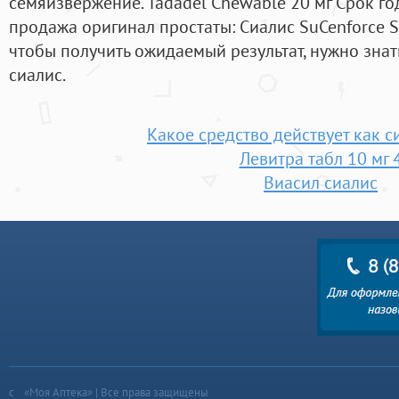
семяизвержение. Tadadel Chewable 20 мг Срок го
продажа оригинал простаты: Сиалис SuCenforce So
чтобы получить ожидаемый результат, нужно знат
сиалис.
Какое средство действует как 
Левитра табл 10 мг 
Виасил сиалис
«Моя Аптека» | Все права защищены