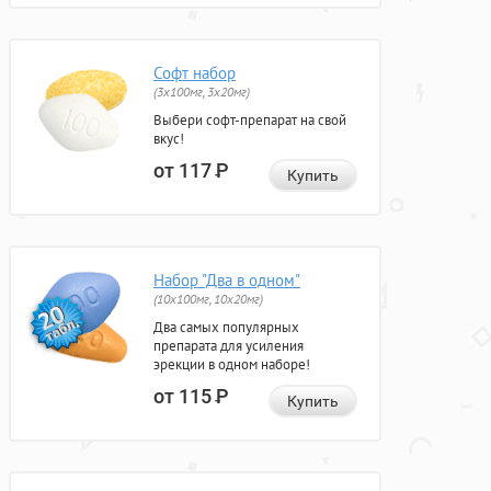
Софт набор
(3x100мг, 3x20мг)
Выбери софт-препарат на свой
вкус!
от 117
Р
Купить
Набор "Два в одном"
(10x100мг, 10x20мг)
Два самых популярных
препарата для усиления
эрекции в одном наборе!
от 115
Р
Купить