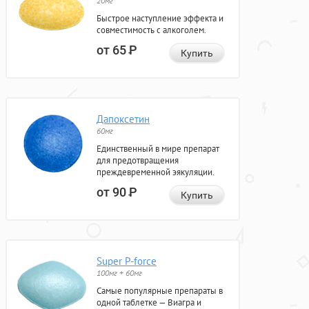
20мг
Быстрое наступление эффекта и
совместимость с алкоголем.
от 65
Р
Купить
Дапоксетин
60мг
Единственный в мире препарат
для предотвращения
преждевременной эякуляции.
от 90
Р
Купить
Super P-force
100мг + 60мг
Самые популярные препараты в
одной таблетке — Виагра и