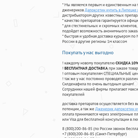
* Мы являемся первым и единственным на 
дженериков
Дапоксетин купить в Липецке
дистрибьютором других известных препар
* качество препаратов гарантируется офи
* для стестинельных и скромных клиентов,
подойдет возможность анонимныого заказа
* быстрая и удобная доставка курьером по 
России в другие регионы 1м классом
Покупать у нас выгодно
! каждому новому покупателю
СКИДКА 10
!
БЕСПЛАТНАЯ ДОСТАВКА
при заказе товар
! оптовым покупателям СПЕЦИАЛЬНЫЕ цены
! так же у нас постоянно проводятся раз
Силденафила по очень выгодным ценам!
Cотрудники нашей фирмы прилагают макси
покупателей
доставка препаратов осуществляется без в
потенции, а так же
Дженерик дапоксетин к
оплата принимаются через электронные пл
или Visa для бесплатной консультации в л
8
(800
)200-86-85
(
по России звонок беспла
+7
(800
)200-86-85
(
Санкт-Петербург)