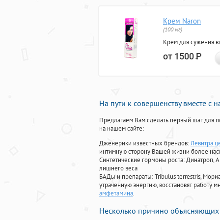
Крем Naron
(100 мг)
Крем для сужения в
от 1500
Р
На пути к совершенству вместе с 
Предлагаем Вам сделать первый шаг для п
на нашем сайте:
Дженерики известных брендов:
Левитра ц
интимную сторону Вашей жизни более на
Синтетические гормоны роста
: Динатроп, 
лишнего веса
БАДы и препараты:
Tribulus terrestris, М
утраченную энергию, восстановят работу мн
амфетамина
.
Несколько причино объясняющих 