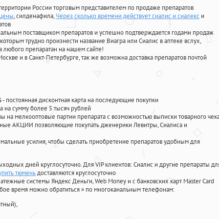
территории России торговым представителем по продаже препаратов
 цены
, силденафила
,
Через сколько времени действует сиалис и сиалекс
и
атов
циальным поставщиком препаратов и успешно подтверждается годами продаж
 которым трудно произнести название Виагра или Сиалис в аптеке вслух,
 любого препаратан на нашем сайте!
Москве и в Санкт-Петербурге, так же возможна доставка препаратов почтой
%
- постоянная дисконтная карта на последующие покупки
а на сумму более 5 тысяч рублей
 на мелкооптовые партии препарата с возможностью выписки товарного чек
личные АКЦИИ позволяющие покупать дженерики Левитры, Сиалиса и
мальные усилия, чтобы сделать приобретение препаратов удобным для
ыходных дней круглосуточно. Для VIP клиентов: Сиалис и другие препараты дл
упить тюмень
доставляются круглосуточно
атежные системы Яндекс Деньги, Web Money и с банковских карт Master Card
юбое время можно обратиться
»
по многоканальным телефонам:
тный),