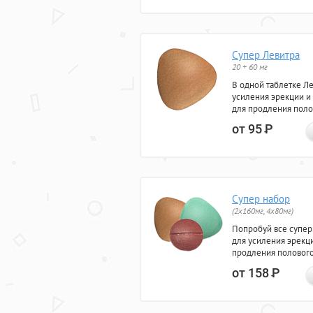
Супер Левитра
20 + 60 мг
В одной таблетке Л
усиления эрекции и
для продления поло
от 95
Р
Супер набор
(2х160мг, 4х80мг)
Попробуй все супер
для усиления эрекц
продления полового
от 158
Р