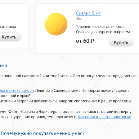
Сиалис 5 мг
5мг
лагалища
Терапевтическая дозировка
Сиалиса для курсового приема
Купить
от 60
Р
Купить
нами
олноценной счастливой инитмной жизни. Вам помогут средства, придагаемые
ена в аптеке самсон
, Левитра и Сиалис, а также Попперсы помогут сделать
сыщенной и яркой
Ансомон и Гетропин добавят силы, энергии спортсменам и решат проблемы
ориамин Форте, Guarana и Экдистерон повысят выносливость организма, вернут
огих внутренних органов, омолодят кожу, и,
Как повысить потенцию после
Почему нужно покупать именно у нас?