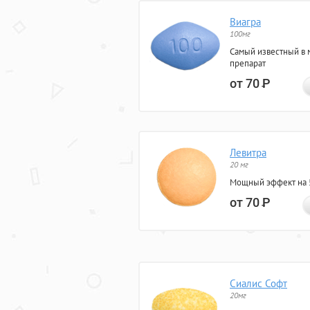
Виагра
100мг
Самый известный в 
препарат
от 70
Р
Левитра
20 мг
Мощный эффект на 5
от 70
Р
Сиалис Софт
20мг