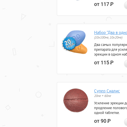
от 117
Р
Набор "Два в одн
(10x100мг, 10x20мг)
Два самых популяр
препарата для усил
эрекции в одном на
от 115
Р
Супер Сиалис
20мг + 60мг
Усиление эрекции до
продление полового
одной таблетке.
от 90
Р