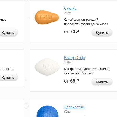
Сиалис
20 мг
мире
Самый долгоиграющий
препарат. Эффект до 36 часов.
от 70
Р
Купить
Купить
Виагра Софт
100мг
ть часов.
Быстрое наступление эффекта,
уже через 20 минут.
Купить
от 65
Р
Купить
Дапоксетин
60мг