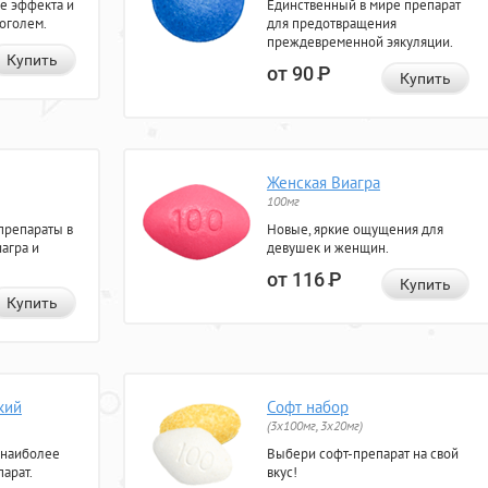
е эффекта и
Единственный в мире препарат
коголем.
для предотвращения
преждевременной эякуляции.
Купить
от 90
Р
Купить
Женская Виагра
100мг
препараты в
Новые, яркие ощущения для
агра и
девушек и женщин.
от 116
Р
Купить
Купить
кий
Софт набор
(3x100мг, 3x20мг)
 наиболее
Выбери софт-препарат на свой
арат.
вкус!