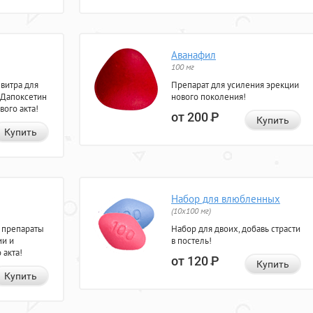
Аванафил
100 мг
евитра для
Препарат для усиления эрекции
 Дапоксетин
нового поколения!
вого акта!
от 200
Р
Купить
Купить
Набор для влюбленных
(10х100 мг)
 препараты
Набор для двоих, добавь страсти
ии и
в постель!
 акта!
от 120
Р
Купить
Купить