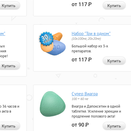
от 117
Р
Купить
Купить
ом"
Набор "Три в одном"
(10x100мг, 20x20мг)
ных
Большой набор из 3-х
ения
препаратов.
боре!
от 117
Р
Купить
Купить
Супер Виагра
100 + 60 мг
 36 часов и
Виагра и Дапоксетин в одной
 акта в
таблетке. Усиление эрекции и
продление полового акта!
от 90
Р
Купить
Купить