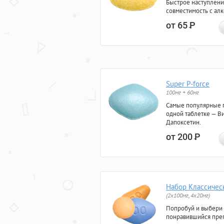
Быстрое наступлени
совместимость с ал
от 65
Р
Super P-force
100мг + 60мг
Самые популярные 
одной таблетке — Ви
Дапоксетин.
от 200
Р
Набор Классичес
(2x100мг, 4x20мг)
Попробуй и выбери
понравившийся преп