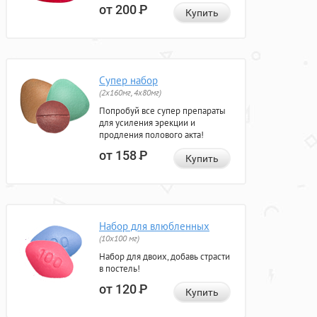
от 200
Р
Купить
Супер набор
(2х160мг, 4х80мг)
Попробуй все супер препараты
для усиления эрекции и
продления полового акта!
от 158
Р
Купить
Набор для влюбленных
(10х100 мг)
Набор для двоих, добавь страсти
в постель!
от 120
Р
Купить