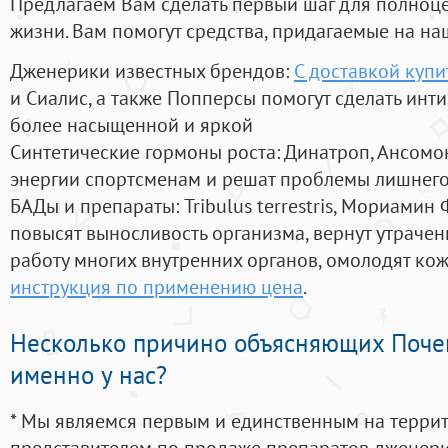
Предлагаем Вам сделать первый шаг для полноц
жизни. Вам помогут средства, придагаемые на на
Дженерики известных брендов:
С доставкой купи
и Сиалис, а также Попперсы помогут сделать ин
более насыщенной и яркой
Синтетические гормоны роста
: Динатроп, Ансомо
энергии спортсменам и решат проблемы лишнего
БАДы и препараты:
Tribulus terrestris, Мориамин
повысят выносливость организма, вернут утрачен
работу многих внутренних органов, омолодят кожу
инструкция по применению цена
.
Несколько причино объясняющих Поче
именно у нас?
* Мы являемся первым и единственным на терри
представителем по продаже препаратов дженер