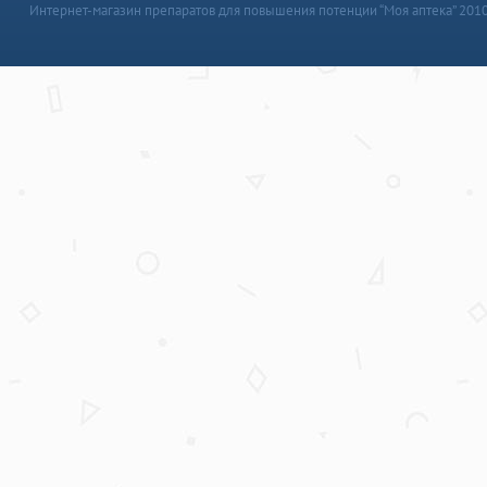
Интернет-магазин препаратов для повышения потенции “Моя аптека” 201