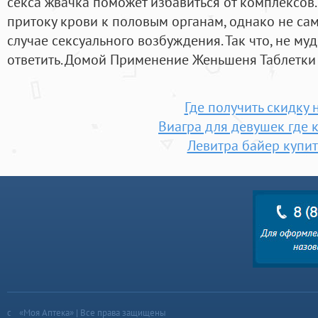
секса жвачка поможет избавиться от комплексов.
притоку крови к половым органам, однако не сам
случае сексуального возбуждения. Так что, не муд
ответить. Домой Применение Женьшеня Таблетки
Где получить скидку 
Виагра для девушек где 
Левитра байер купит
«Моя Аптека» | Все права защищены