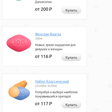
Дапоксетин.
от 200
Р
Купить
Женская Виагра
100мг
Новые, яркие ощущения для
девушек и женщин.
от 116
Р
Купить
Набор Классический
(2x100мг, 4x20мг)
Попробуй и выбери наиболее
понравившийся препарат.
от 117
Р
Купить