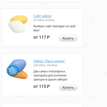
Софт набор
(3x100мг, 3x20мг)
Выбери софт-препарат на свой
вкус!
от 117
Р
Купить
Набор "Два в одном"
(10x100мг, 10x20мг)
Два самых популярных
препарата для усиления
эрекции в одном наборе!
от 115
Р
Купить