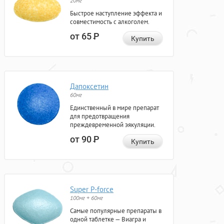
20мг
Быстрое наступление эффекта и
совместимость с алкоголем.
от 65
Р
Купить
Дапоксетин
60мг
Единственный в мире препарат
для предотвращения
преждевременной эякуляции.
от 90
Р
Купить
Super P-force
100мг + 60мг
Самые популярные препараты в
одной таблетке — Виагра и