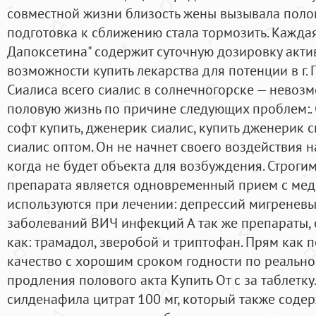
совместной жизни близость жены вызывала полов
подготовка к сближению стала тормозить. Кажда
Дапоксетина" содержит суточную дозировку активн
возможности купить лекарства для потенции в г
Сиалиса всего сиалис в солнечногорске — невоз
половую жизнь по причине следующих проблем:. С
софт купить, дженерик сиалис, купить дженерик с
сиалис оптом. Он не начнет своего воздействия н
когда не будет объекта для возбуждения. Строг
препарата является одновременный прием с мед
используются при лечении: депрессий мигренев
заболеваний ВИЧ инфекций А так же препараты, 
как: трамадол, зверобой и триптофан. Прям как 
качество с хорошим сроком годности по реально
продления полового акта Купить От c за таблетку
силденафила цитрат 100 мг, который также содер