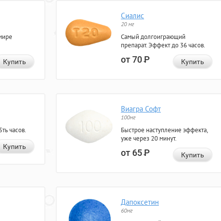
Сиалис
20 мг
мире
Самый долгоиграющий
препарат. Эффект до 36 часов.
от 70
Р
Купить
Купить
Виагра Софт
100мг
ть часов.
Быстрое наступление эффекта,
уже через 20 минут.
Купить
от 65
Р
Купить
Дапоксетин
60мг