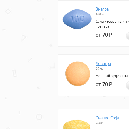
Виагра
100мг
Самый известный в 
препарат
от 70
Р
Левитра
20 мг
Мощный эффект на 5
от 70
Р
Сиалис Софт
20мг