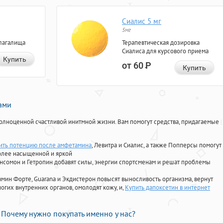
Сиалис 5 мг
5мг
лагалища
Терапевтическая дозировка
Сиалиса для курсового приема
Купить
от 60
Р
Купить
нами
олноценной счастливой инитмной жизни. Вам помогут средства, придагаемые
ить потенцию после амфетамина
, Левитра и Сиалис, а также Попперсы помогут
олее насыщенной и яркой
Ансомон и Гетропин добавят силы, энергии спортсменам и решат проблемы
ориамин Форте, Guarana и Экдистерон повысят выносливость организма, вернут
огих внутренних органов, омолодят кожу, и,
Купить дапоксетин в интернет
Почему нужно покупать именно у нас?