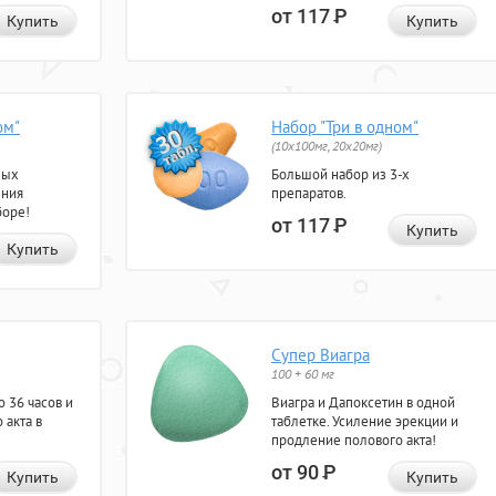
от 117
Р
Купить
Купить
ом"
Набор "Три в одном"
(10x100мг, 20x20мг)
ных
Большой набор из 3-х
ения
препаратов.
боре!
от 117
Р
Купить
Купить
Супер Виагра
100 + 60 мг
 36 часов и
Виагра и Дапоксетин в одной
 акта в
таблетке. Усиление эрекции и
продление полового акта!
от 90
Р
Купить
Купить