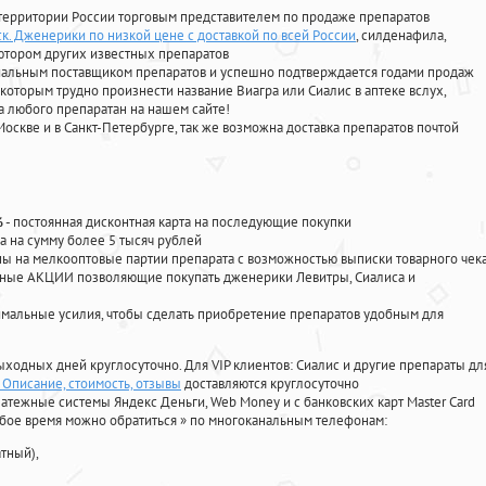
территории России торговым представителем по продаже препаратов
к. Дженерики по низкой цене с доставкой по всей России
, силденафила
,
ютором других известных препаратов
циальным поставщиком препаратов и успешно подтверждается годами продаж
 которым трудно произнести название Виагра или Сиалис в аптеке вслух,
 любого препаратан на нашем сайте!
Москве и в Санкт-Петербурге, так же возможна доставка препаратов почтой
%
- постоянная дисконтная карта на последующие покупки
а на сумму более 5 тысяч рублей
 на мелкооптовые партии препарата с возможностью выписки товарного чек
личные АКЦИИ позволяющие покупать дженерики Левитры, Сиалиса и
мальные усилия, чтобы сделать приобретение препаратов удобным для
ыходных дней круглосуточно. Для VIP клиентов: Сиалис и другие препараты дл
. Описание, стоимость, отзывы
доставляются круглосуточно
атежные системы Яндекс Деньги, Web Money и с банковских карт Master Card
юбое время можно обратиться
»
по многоканальным телефонам:
тный),