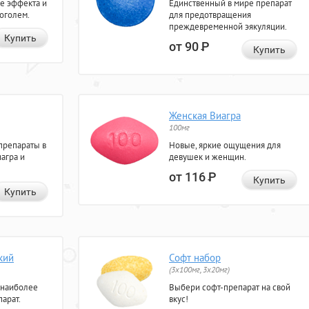
е эффекта и
Единственный в мире препарат
коголем.
для предотвращения
преждевременной эякуляции.
Купить
от 90
Р
Купить
Женская Виагра
100мг
препараты в
Новые, яркие ощущения для
агра и
девушек и женщин.
от 116
Р
Купить
Купить
кий
Софт набор
(3x100мг, 3x20мг)
 наиболее
Выбери софт-препарат на свой
арат.
вкус!