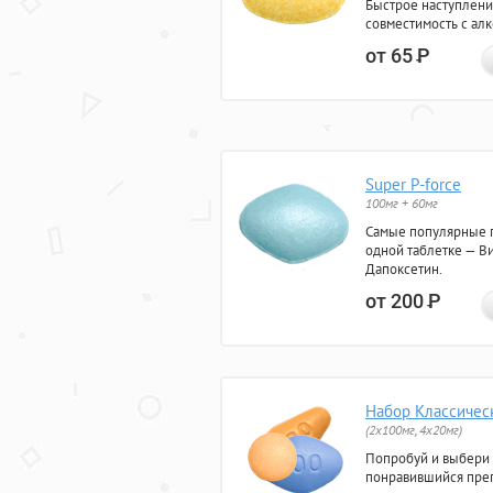
Быстрое наступлени
совместимость с ал
от 65
Р
Super P-force
100мг + 60мг
Самые популярные 
одной таблетке — Ви
Дапоксетин.
от 200
Р
Набор Классичес
(2x100мг, 4x20мг)
Попробуй и выбери
понравившийся преп