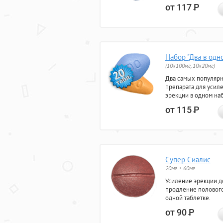
от 117
Р
Набор "Два в одн
(10x100мг, 10x20мг)
Два самых популяр
препарата для усил
эрекции в одном на
от 115
Р
Супер Сиалис
20мг + 60мг
Усиление эрекции до
продление полового
одной таблетке.
от 90
Р