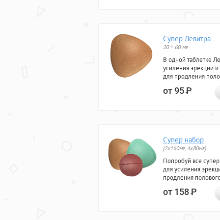
Супер Левитра
20 + 60 мг
В одной таблетке Л
усиления эрекции и
для продления поло
от 95
Р
Супер набор
(2х160мг, 4х80мг)
Попробуй все супер
для усиления эрекц
продления полового
от 158
Р