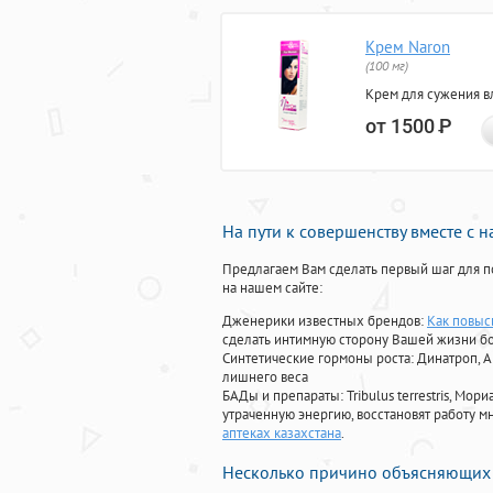
Крем Naron
(100 мг)
Крем для сужения в
от 1500
Р
На пути к совершенству вместе с 
Предлагаем Вам сделать первый шаг для п
на нашем сайте:
Дженерики известных брендов:
Как повыс
сделать интимную сторону Вашей жизни б
Синтетические гормоны роста
: Динатроп, 
лишнего веса
БАДы и препараты:
Tribulus terrestris, М
утраченную энергию, восстановят работу мн
аптеках казахстана
.
Несколько причино объясняющих 