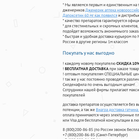
* Мы являемся первым и единственным на 
дженериков
Дженерик аптека новороссийс
Дапоксетин 60 мг как появился
и дистрибь
* качество препаратов гарантируется офи
* для стестинельных и скромных клиентов,
подойдет возможность анонимныого заказа
* быстрая и удобная доставка курьером по 
России в другие регионы 1м классом
Покупать у нас выгодно
! каждому новому покупателю
СКИДКА 10
!
БЕСПЛАТНАЯ ДОСТАВКА
при заказе товар
! оптовым покупателям СПЕЦИАЛЬНЫЕ цены
! так же у нас постоянно проводятся раз
Силденафила по очень выгодным ценам!
Cотрудники нашей фирмы прилагают макси
покупателей
доставка препаратов осуществляется без в
потенции, а так же
Виагра доставка гатчина
оплата принимаются через электронные пл
или Visa для бесплатной консультации в л
8
(800
)200-86-85
(
по России звонок беспла
+7
(800
)200-86-85
(
Санкт-Петербург)