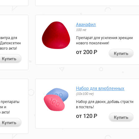
Аванафил
100 мг
евитра для
Препарат для усиления эрекции
 Дапоксетин
нового поколения!
вого акта!
от 200
Р
Купить
Купить
Набор для влюбленных
(10х100 мг)
 препараты
Набор для двоих, добавь страсти
ии и
в постель!
 акта!
от 120
Р
Купить
Купить