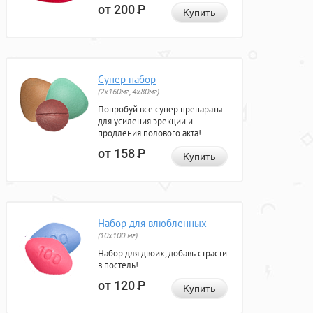
от 200
Р
Купить
Супер набор
(2х160мг, 4х80мг)
Попробуй все супер препараты
для усиления эрекции и
продления полового акта!
от 158
Р
Купить
Набор для влюбленных
(10х100 мг)
Набор для двоих, добавь страсти
в постель!
от 120
Р
Купить