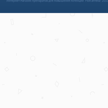
Интернет-магазин препаратов для повышения потенции “Моя аптека” 201