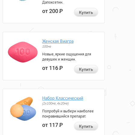
Дапоксетин.
от 200
Р
Купить
Женская Виагра
100мг
Новые, яркие ощущения для
девушек и женщин.
от 116
Р
Купить
Набор Классический
(2x100мг, 4x20мг)
Попробуй и выбери наиболее
понравившийся препарат.
от 117
Р
Купить