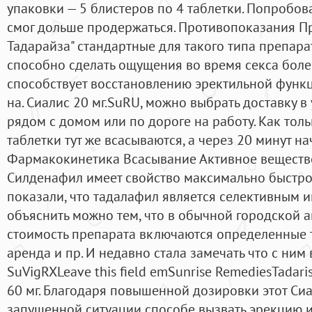
упаковки — 5 блистеров по 4 таблетки. Попробова
смог дольше продержаться. Противопоказания П
Тадарайза" стандартные для такого типа препара
способно сделать ощущения во время секса боле
способствует восстановлению эректильной функц
на. Сиалис 20 мг.SuRU, можно выбрать доставку в
рядом с домом или по дороге на работу. Как толь
таблетки тут же всасываются, а через 20 минут на
Фармакокинетика Всасывание Активное веществ
Силденафил имеет свойство максимально быстро
показали, что тадалафил является селективным 
объяснить можно тем, что в обычной городской 
стоимость препарата включаются определенные т
аренда и пр. И недавно стала замечать что с ним в
SuVigRXLeave this field emSunrise RemediesTadar
60 мг. Благодаря повышенной дозировки этот Си
запущенной ситуации способе вызвать эрекцию и