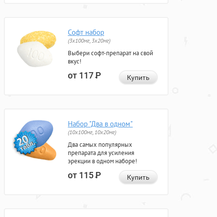
Софт набор
(3x100мг, 3x20мг)
Выбери софт-препарат на свой
вкус!
от 117
Р
Купить
Набор "Два в одном"
(10x100мг, 10x20мг)
Два самых популярных
препарата для усиления
эрекции в одном наборе!
от 115
Р
Купить