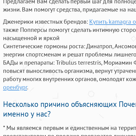
Предлагаем Вам сделать первый шаг для полноц
жизни. Вам помогут средства, придагаемые на на
Дженерики известных брендов:
Купить kamagra or
также Попперсы помогут сделать интимную стор
насыщенной и яркой
Синтетические гормоны роста
: Динатроп, Ансомо
энергии спортсменам и решат проблемы лишнего
БАДы и препараты:
Tribulus terrestris, Мориамин
повысят выносливость организма, вернут утрачен
работу многих внутренних органов, омолодят кожу
оренбург
.
Несколько причино объясняющих Поче
именно у нас?
* Мы являемся первым и единственным на терри
представителем по продаже препаратов дженер