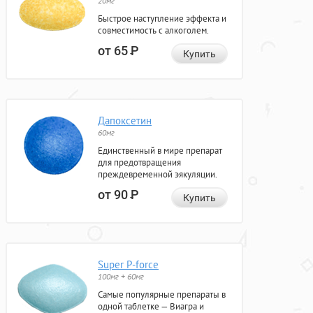
20мг
Быстрое наступление эффекта и
совместимость с алкоголем.
от 65
Р
Купить
Дапоксетин
60мг
Единственный в мире препарат
для предотвращения
преждевременной эякуляции.
от 90
Р
Купить
Super P-force
100мг + 60мг
Самые популярные препараты в
одной таблетке — Виагра и