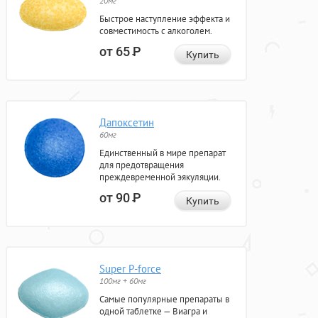
20мг
Быстрое наступление эффекта и
совместимость с алкоголем.
от 65
Р
Купить
Дапоксетин
60мг
Единственный в мире препарат
для предотвращения
преждевременной эякуляции.
от 90
Р
Купить
Super P-force
100мг + 60мг
Самые популярные препараты в
одной таблетке — Виагра и