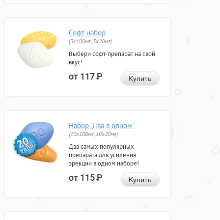
Софт набор
(3x100мг, 3x20мг)
Выбери софт-препарат на свой
вкус!
от 117
Р
Купить
Набор "Два в одном"
(10x100мг, 10x20мг)
Два самых популярных
препарата для усиления
эрекции в одном наборе!
от 115
Р
Купить