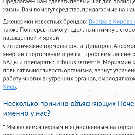
Предлагаем Вам сделать первый шаг для полноц
жизни. Вам помогут средства, придагаемые на на
Дженерики известных брендов:
Виагра в Кирове
также Попперсы помогут сделать интимную стор
насыщенной и яркой
Синтетические гормоны роста
: Динатроп, Ансомо
энергии спортсменам и решат проблемы лишнего
БАДы и препараты:
Tribulus terrestris, Мориамин
повысят выносливость организма, вернут утрачен
работу многих внутренних органов, омолодят кожу
Киев
.
Несколько причино объясняющих Поче
именно у нас?
* Мы являемся первым и единственным на терри
представителем по продаже препаратов дженер