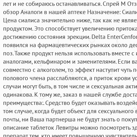
лет и не собираюсь останавливаться. Спрей М О
обзор Аналоги в нашей аптеке Назначение: Сиали
Цена сиалиса значительно ниже, так как не явля
продуктом. Это способствует увеличению притока
достижению состояния эрекции. Delta EnterCenf
появился на фармацевтических рынках около дес
поз. Также продукт нельзя использовать вместе с
аналогами, кельфинаром и заменителями. Если 
совместно с алкоголем, то эффект наступит чуть 
полового члена расслабляются, а приток крови ус
случаи могут быть, в том числе и сексуальная акт
одинакова. К тому же, заказ в нашей службе дос
преимущества:. Средство будет оказывать воздей
том случае, когда будет объект для сексуального
почты, ни Ваша партнерша не будут знать о пок
описание таблеток Левитры можно посмотреть зд
препарат тем, кто имеет повышенную чувствител