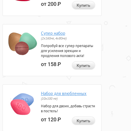
от 200
Р
Купить
Супер набор
(2х160мг, 4х80мг)
Попробуй все супер препараты
для усиления эрекции и
продления полового акта!
от 158
Р
Купить
Набор для влюбленных
(10х100 мг)
Набор для двоих, добавь страсти
в постель!
от 120
Р
Купить