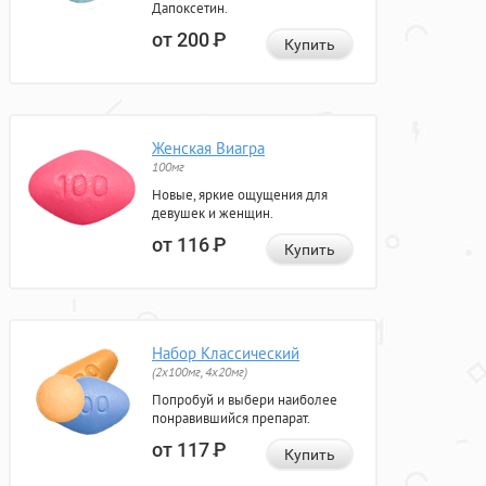
Дапоксетин.
от 200
Р
Купить
Женская Виагра
100мг
Новые, яркие ощущения для
девушек и женщин.
от 116
Р
Купить
Набор Классический
(2x100мг, 4x20мг)
Попробуй и выбери наиболее
понравившийся препарат.
от 117
Р
Купить