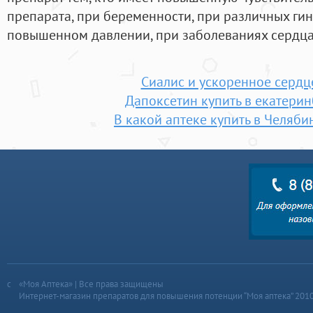
препарата, при беременности, при различных гин
повышенном давлении, при заболеваниях сердца
Сиалис и ускоренное серд
Дапоксетин купить в екатерин
В какой аптеке купить в Челяби
«Моя Аптека» | Все права защищены
Интернет-магазин препаратов для повышения потенции “Моя аптека” 201