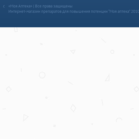
«Моя Аптека» | Все права защищены
Интернет-магазин препаратов для повышения потенции “Моя аптека” 201