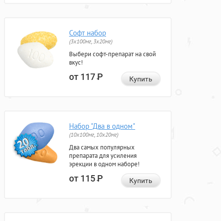
Софт набор
(3x100мг, 3x20мг)
Выбери софт-препарат на свой
вкус!
от 117
Р
Купить
Набор "Два в одном"
(10x100мг, 10x20мг)
Два самых популярных
препарата для усиления
эрекции в одном наборе!
от 115
Р
Купить