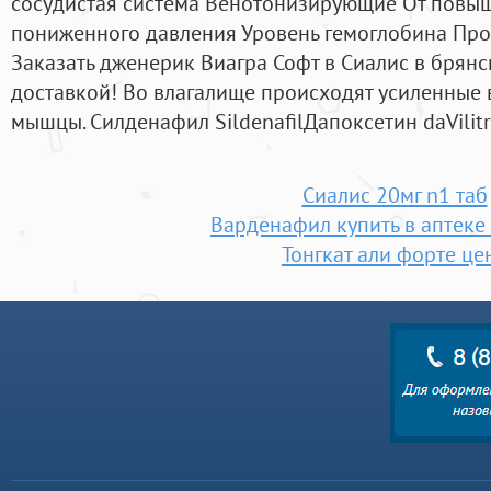
сосудистая система Венотонизирующие От повы
пониженного давления Уровень гемоглобина Пр
Заказать дженерик Виагра Софт в Сиалис в брян
доставкой! Во влагалище происходят усиленные 
мышцы. Силденафил SildenafilДапоксетин daVilit
Сиалис 20мг n1 таб
Варденафил купить в аптеке
Тонгкат али форте це