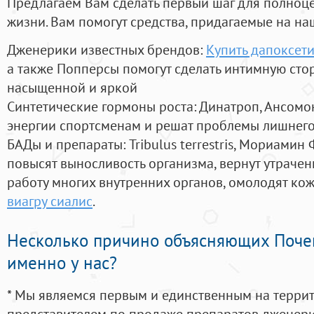
Предлагаем Вам сделать первый шаг для полноц
жизни. Вам помогут средства, придагаемые на на
Дженерики известных брендов:
Купить дапоксети
а также Попперсы помогут сделать интимную сто
насыщенной и яркой
Синтетические гормоны роста
: Динатроп, Ансомо
энергии спортсменам и решат проблемы лишнего
БАДы и препараты:
Tribulus terrestris, Мориамин
повысят выносливость организма, вернут утрачен
работу многих внутренних органов, омолодят кожу
виагру сиалис
.
Несколько причино объясняющих Поче
именно у нас?
* Мы являемся первым и единственным на терри
представителем по продаже препаратов дженер