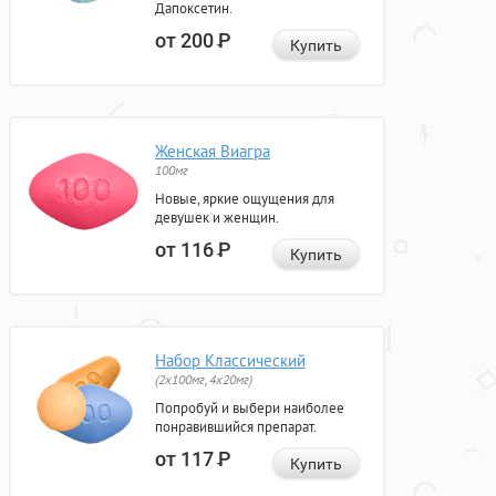
Дапоксетин.
от 200
Р
Купить
Женская Виагра
100мг
Новые, яркие ощущения для
девушек и женщин.
от 116
Р
Купить
Набор Классический
(2x100мг, 4x20мг)
Попробуй и выбери наиболее
понравившийся препарат.
от 117
Р
Купить