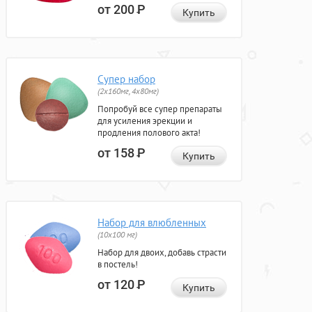
от 200
Р
Купить
Супер набор
(2х160мг, 4х80мг)
Попробуй все супер препараты
для усиления эрекции и
продления полового акта!
от 158
Р
Купить
Набор для влюбленных
(10х100 мг)
Набор для двоих, добавь страсти
в постель!
от 120
Р
Купить