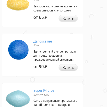
20мг
Быстрое наступление эффекта и
совместимость с алкоголем.
от 65
Р
Купить
Дапоксетин
60мг
Единственный в мире препарат
для предотвращения
преждевременной эякуляции.
от 90
Р
Купить
Super P-force
100мг + 60мг
Самые популярные препараты в
одной таблетке — Виагра и