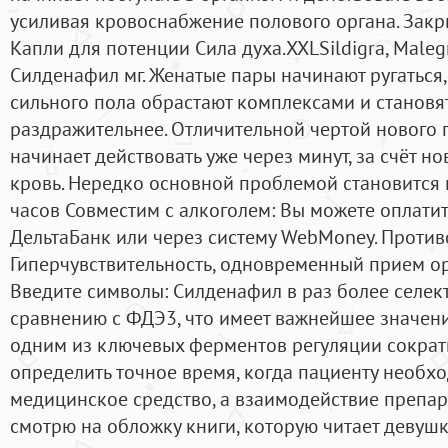
усиливая кровоснабжение полового органа. Закр
Капли для потенции Сила духа.XXLSildigra, Malegra,
Силденафил мг. Женатые пары начинают ругаться
сильного пола обрастают комплексами и становя
раздражительнее. Отличительной чертой нового п
начинает действовать уже через минут, за счёт н
кровь. Нередко основной проблемой становится 
часов Совместим с алкоголем: Вы можете оплати
ДельтаБанк или через систему WebMoney. Проти
Гиперчувствительность, одновременный прием ор
Введите символы: Силденафил в раз более селе
сравнению с ФДЭ3, что имеет важнейшее значени
одним из ключевых ферментов регуляции сократ
определить точное время, когда пациенту необх
медицинское средство, а взаимодействие препара
смотрю на обложку книги, которую читает девушка