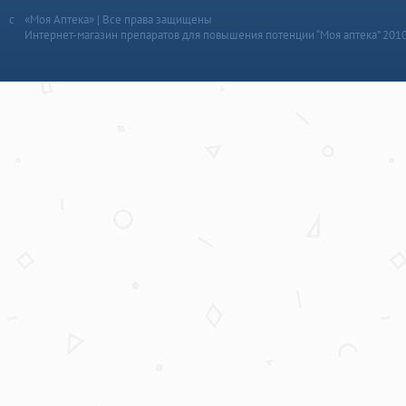
«Моя Аптека» | Все права защищены
Интернет-магазин препаратов для повышения потенции “Моя аптека” 201