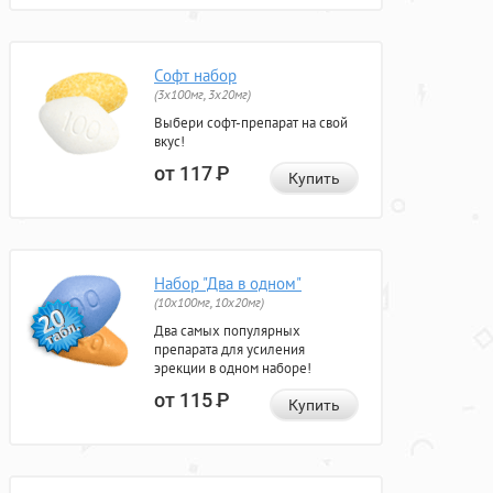
Софт набор
(3x100мг, 3x20мг)
Выбери софт-препарат на свой
вкус!
от 117
Р
Купить
Набор "Два в одном"
(10x100мг, 10x20мг)
Два самых популярных
препарата для усиления
эрекции в одном наборе!
от 115
Р
Купить