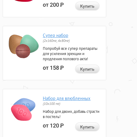
от 200
Р
Купить
Супер набор
(2х160мг, 4х80мг)
Попробуй все супер препараты
для усиления эрекции и
продления полового акта!
от 158
Р
Купить
Набор для влюбленных
(10х100 мг)
Набор для двоих, добавь страсти
в постель!
от 120
Р
Купить