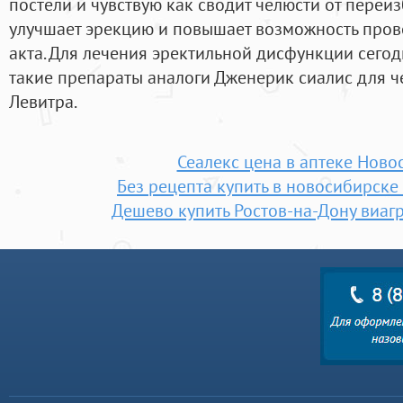
постели и чувствую как сводит челюсти от переи
улучшает эрекцию и повышает возможность пров
акта. Для лечения эректильной дисфункции сегод
такие препараты аналоги Дженерик сиалис для чег
Левитра.
Сеалекс цена в аптеке Ново
Без рецепта купить в новосибирске
Дешево купить Ростов-на-Дону виагр