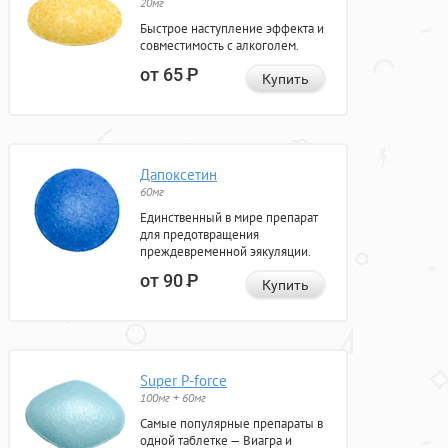
20мг
Быстрое наступление эффекта и
совместимость с алкоголем.
от 65
Р
Купить
Дапоксетин
60мг
Единственный в мире препарат
для предотвращения
преждевременной эякуляции.
от 90
Р
Купить
Super P-force
100мг + 60мг
Самые популярные препараты в
одной таблетке — Виагра и