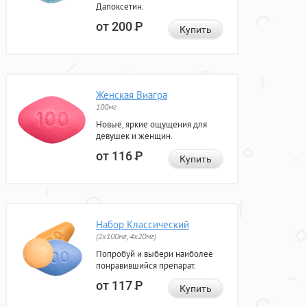
Дапоксетин.
от 200
Р
Купить
Женская Виагра
100мг
Новые, яркие ощущения для
девушек и женщин.
от 116
Р
Купить
Набор Классический
(2x100мг, 4x20мг)
Попробуй и выбери наиболее
понравившийся препарат.
от 117
Р
Купить