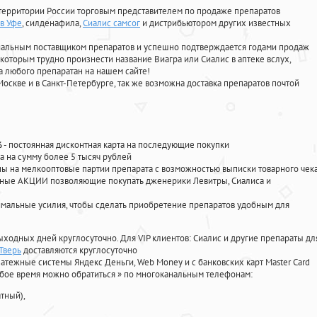
территории России торговым представителем по продаже препаратов
 в Уфе
, силденафила
,
Сиалис самсог
и дистрибьютором других известных
циальным поставщиком препаратов и успешно подтверждается годами продаж
 которым трудно произнести название Виагра или Сиалис в аптеке вслух,
 любого препаратан на нашем сайте!
Москве и в Санкт-Петербурге, так же возможна доставка препаратов почтой
%
- постоянная дисконтная карта на последующие покупки
а на сумму более 5 тысяч рублей
 на мелкооптовые партии препарата с возможностью выписки товарного чек
личные АКЦИИ позволяющие покупать дженерики Левитры, Сиалиса и
мальные усилия, чтобы сделать приобретение препаратов удобным для
ыходных дней круглосуточно. Для VIP клиентов: Сиалис и другие препараты дл
Тверь
доставляются круглосуточно
атежные системы Яндекс Деньги, Web Money и с банковских карт Master Card
юбое время можно обратиться
»
по многоканальным телефонам:
тный),