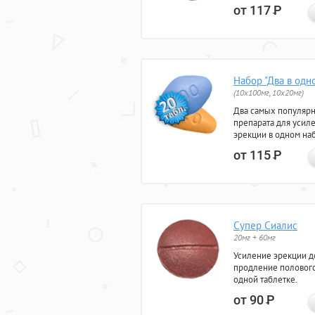
от 117
Р
Набор "Два в одн
(10x100мг, 10x20мг)
Два самых популяр
препарата для усил
эрекции в одном на
от 115
Р
Супер Сиалис
20мг + 60мг
Усиление эрекции до
продление полового
одной таблетке.
от 90
Р