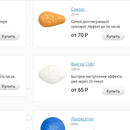
Сиалис
20 мг
мире
Самый долгоиграющий
препарат. Эффект до 36 часов.
от 70
Р
Купить
Купить
Виагра Софт
100мг
ть часов.
Быстрое наступление эффекта,
уже через 20 минут.
Купить
от 65
Р
Купить
Дапоксетин
60мг