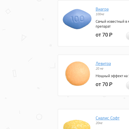
Виагра
100мг
Самый известный в 
препарат
от 70
Р
Левитра
20 мг
Мощный эффект на 5
от 70
Р
Сиалис Софт
20мг