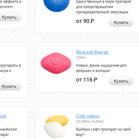
е эффекта и
Единственный в мире препарат
коголем.
для предотвращения
преждевременной эякуляции.
Купить
от 90
Р
Купить
Женская Виагра
100мг
препараты в
Новые, яркие ощущения для
агра и
девушек и женщин.
от 116
Р
Купить
Купить
кий
Софт набор
(3x100мг, 3x20мг)
 наиболее
Выбери софт-препарат на свой
арат.
вкус!