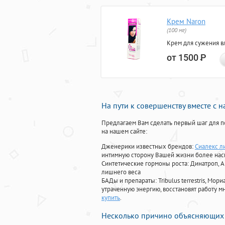
Крем Naron
(100 мг)
Крем для сужения в
от 1500
Р
На пути к совершенству вместе с 
Предлагаем Вам сделать первый шаг для п
на нашем сайте:
Дженерики известных брендов:
Сиалекс л
интимную сторону Вашей жизни более на
Синтетические гормоны роста
: Динатроп, 
лишнего веса
БАДы и препараты:
Tribulus terrestris, М
утраченную энергию, восстановят работу мн
купить
.
Несколько причино объясняющих 