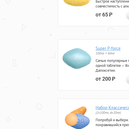
Быстрое наступлени
совместимость с ал
от 65
Р
Super P-force
100мг + 60мг
Самые популярные 
одной таблетке — Ви
Дапоксетин.
от 200
Р
Набор Классичес
(2x100мг, 4x20мг)
Попробуй и выбери
понравившийся преп