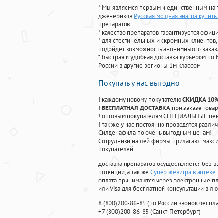
* Мы являемся первым и единственным на 
дженериков
Русская мощная виагра купить
препаратов
* качество препаратов гарантируется офи
* для стестинельных и скромных клиентов,
подойдет возможность анонимныого заказа
* быстрая и удобная доставка курьером по 
России в другие регионы 1м классом
Покупать у нас выгодно
! каждому новому покупателю
СКИДКА 10
!
БЕСПЛАТНАЯ ДОСТАВКА
при заказе товар
! оптовым покупателям СПЕЦИАЛЬНЫЕ цены
! так же у нас постоянно проводятся раз
Силденафила по очень выгодным ценам!
Cотрудники нашей фирмы прилагают макси
покупателей
доставка препаратов осуществляется без в
потенции, а так же
Супер жевитра в аптеке 
оплата принимаются через электронные пл
или Visa для бесплатной консультации в л
8
(800
)200-86-85
(
по России звонок беспла
+7
(800
)200-86-85
(
Санкт-Петербург)