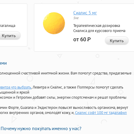
Сиалис 5 мг
5мг
лагалища
Терапевтическая дозировка
Сиалиса для курсового приема
Купить
от 60
Р
Купить
нами
олноценной счастливой инитмной жизни. Вам помогут средства, придагаемые
ивитра что выбрать
, Левитра и Сиалис, а также Попперсы помогут сделать
сыщенной и яркой
Ансомон и Гетропин добавят силы, энергии спортсменам и решат проблемы
ориамин Форте, Guarana и Экдистерон повысят выносливость организма, вернут
огих внутренних органов, омолодят кожу, и,
Сиалис софт 100 мг тадалафил
Почему нужно покупать именно у нас?