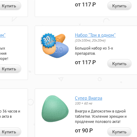
от 117
Р
Купить
Купить
ом"
Набор "Три в одном"
(10x100мг, 20x20мг)
ных
Большой набор из 3-х
ения
препаратов.
боре!
от 117
Р
Купить
Купить
Супер Виагра
100 + 60 мг
 36 часов и
Виагра и Дапоксетин в одной
 акта в
таблетке. Усиление эрекции и
продление полового акта!
от 90
Р
Купить
Купить