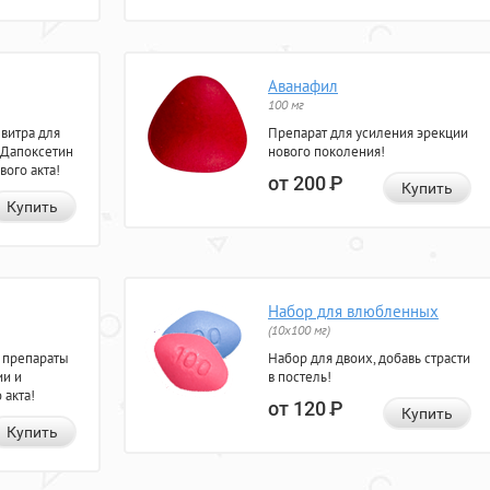
Аванафил
100 мг
евитра для
Препарат для усиления эрекции
 Дапоксетин
нового поколения!
вого акта!
от 200
Р
Купить
Купить
Набор для влюбленных
(10х100 мг)
 препараты
Набор для двоих, добавь страсти
ии и
в постель!
 акта!
от 120
Р
Купить
Купить