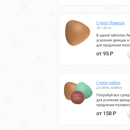
Супер Левитра
20 + 60 мг
В одной таблетке Л
усиления эрекции и
для продления поло
от 95
Р
Супер набор
(2х160мг, 4х80мг)
Попробуй все супер
для усиления эрекц
продления полового
от 158
Р