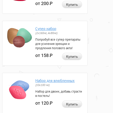
от 200
Р
Купить
Супер набор
(2х160мг, 4х80мг)
Попробуй все супер препараты
для усиления эрекции и
продления полового акта!
от 158
Р
Купить
Набор для влюбленных
(10х100 мг)
Набор для двоих, добавь страсти
в постель!
от 120
Р
Купить