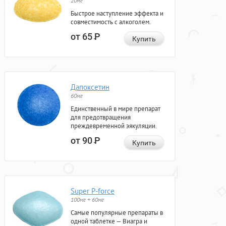
20мг
Быстрое наступление эффекта и
совместимость с алкоголем.
от 65
Р
Купить
Дапоксетин
60мг
Единственный в мире препарат
для предотвращения
преждевременной эякуляции.
от 90
Р
Купить
Super P-force
100мг + 60мг
Самые популярные препараты в
одной таблетке — Виагра и