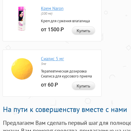
Крем Naron
(100 мг)
Крем для сужения влагалища
от 1500
Р
Купить
Сиалис 5 мг
5мг
Терапевтическая дозировка
Сиалиса для курсового приема
от 60
Р
Купить
На пути к совершенству вместе с нами
Предлагаем Вам сделать первый шаг для полноц
жизни. Вам помогут средства, придагаемые на на