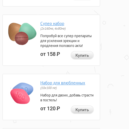
Супер набор
(2х160мг, 4х80мг)
Попробуй все супер препараты
для усиления эрекции и
продления полового акта!
от 158
Р
Купить
Набор для влюбленных
(10х100 мг)
Набор для двоих, добавь страсти
в постель!
от 120
Р
Купить