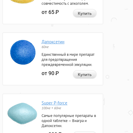
совместимость с алкоголем.
от 65
Р
Купить
Дапоксетин
60мг
Единственный в мире препарат
для предотвращения
преждевременной эякуляции.
от 90
Р
Купить
Super P-force
100мг + 60мг
Самые популярные препараты в
одной таблетке — Виагра и
Дапоксетин.