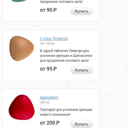
продление полового акта!
от 90
Р
Купить
Супер Левитра
20 + 60 мг
В одной таблетке Левитра для
усиления эрекции и Дапоксетин
для продления полового акта!
от 95
Р
Купить
Аванафил
100 мг
Препарат для усиления эрекции
нового поколения!
от 200
Р
Купить