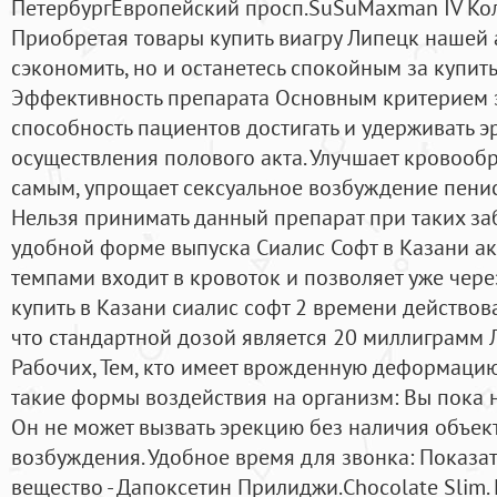
ПетербургЕвропейский просп.SuSuMaxman IV Коли
Приобретая товары купить виагру Липецк нашей а
сэкономить, но и останетесь спокойным за купить
Эффективность препарата Основным критерием 
способность пациентов достигать и удерживать 
осуществления полового акта. Улучшает кровооб
самым, упрощает сексуальное возбуждение пенис
Нельзя принимать данный препарат при таких заб
удобной форме выпуска Сиалис Софт в Казани а
темпами входит в кровоток и позволяет уже чер
купить в Казани сиалис софт 2 времени действова
что стандартной дозой является 20 миллиграмм Л
Рабочих, Тем, кто имеет врожденную деформацию
такие формы воздействия на организм: Вы пока н
Он не может вызвать эрекцию без наличия объек
возбуждения. Удобное время для звонка: Показ
вещество - Дапоксетин Прилиджи.Chocolate Slim