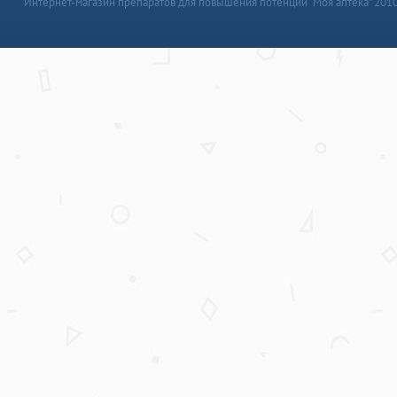
Интернет-магазин препаратов для повышения потенции “Моя аптека” 201