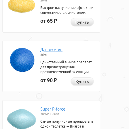
20мг
Быстрое наступление эффекта и
совместимость с алкоголем.
от 65
Р
Купить
Дапоксетин
60мг
Единственный в мире препарат
для предотвращения
преждевременной эякуляции.
от 90
Р
Купить
Super P-force
100мг + 60мг
Самые популярные препараты в
одной таблетке — Виагра и