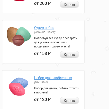
от 200
Р
Купить
Супер набор
(2х160мг, 4х80мг)
Попробуй все супер препараты
для усиления эрекции и
продления полового акта!
от 158
Р
Купить
Набор для влюбленных
(10х100 мг)
Набор для двоих, добавь страсти
в постель!
от 120
Р
Купить