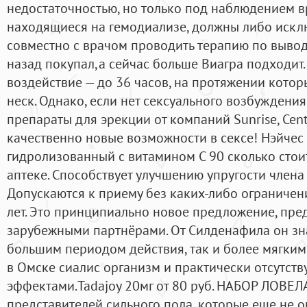
недостаточностью, но только под наблюдением вр
находящиеся на гемодиализе, должны либо исклю
совместно с врачом проводить терапию по выводу
назад покупал,а сейчас больше Виагра подходит
воздействие — до 36 часов, на протяжении кото
неск. Однако, если нет сексуального возбуждения
препараты для эрекции от компаний Sunrise, Cen
качественно новые возможности в сексе! Нэйчес 
гидролизованный с витамином С 90 сколько стоит
аптеке. Способствует улучшению упругости члена
Допускаются к приему без каких-либо ограничен
лет. Это принципиально новое предложение, пр
зарубежными партнёрами. От Силденафила он зн
большим периодом действия, так и более мягким
в Омске сиалис организм и практически отсутс
эффектами.Tadajoy 20мг от 80 руб. НАБОР ЛОВЕЛА
представителей сильного пола, которые еще не 