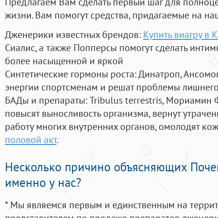
Предлагаем Вам сделать первый шаг для полноц
жизни. Вам помогут средства, придагаемые на на
Дженерики известных брендов:
Купить виагру в 
Сиалис, а также Попперсы помогут сделать инти
более насыщенной и яркой
Синтетические гормоны роста
: Динатроп, Ансомо
энергии спортсменам и решат проблемы лишнего
БАДы и препараты:
Tribulus terrestris, Мориамин
повысят выносливость организма, вернут утрачен
работу многих внутренних органов, омолодят кожу
половой акт
.
Несколько причино объясняющих Поче
именно у нас?
* Мы являемся первым и единственным на терри
представителем по продаже препаратов дженер