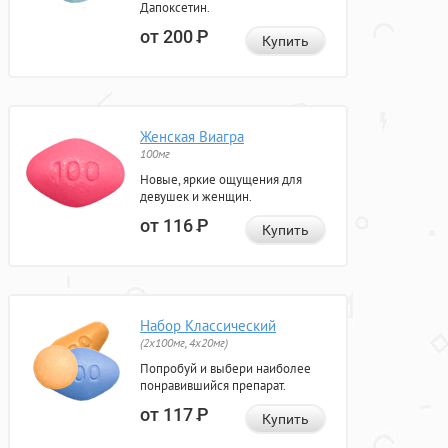
Дапоксетин.
от 200
Р
Купить
Женская Виагра
100мг
Новые, яркие ощущения для
девушек и женщин.
от 116
Р
Купить
Набор Классический
(2x100мг, 4x20мг)
Попробуй и выбери наиболее
понравившийся препарат.
от 117
Р
Купить