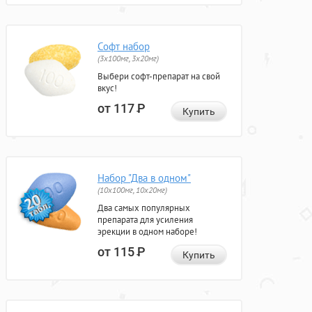
Софт набор
(3x100мг, 3x20мг)
Выбери софт-препарат на свой
вкус!
от 117
Р
Купить
Набор "Два в одном"
(10x100мг, 10x20мг)
Два самых популярных
препарата для усиления
эрекции в одном наборе!
от 115
Р
Купить