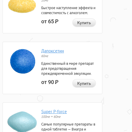
20мг
Быстрое наступление эффекта и
совместимость с алкоголем.
от 65
Р
Купить
Дапоксетин
60мг
Единственный в мире препарат
для предотвращения
преждевременной эякуляции.
от 90
Р
Купить
Super P-force
100мг + 60мг
Самые популярные препараты в
одной таблетке — Виагра и