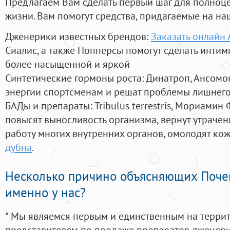
Предлагаем Вам сделать первый шаг для полноц
жизни. Вам помогут средства, придагаемые на на
Дженерики известных брендов:
Заказать онлайн
Сиалис, а также Попперсы помогут сделать инти
более насыщенной и яркой
Синтетические гормоны роста
: Динатроп, Ансомо
энергии спортсменам и решат проблемы лишнего
БАДы и препараты:
Tribulus terrestris, Мориамин
повысят выносливость организма, вернут утрачен
работу многих внутренних органов, омолодят кожу
дубна
.
Несколько причино объясняющих Поче
именно у нас?
* Мы являемся первым и единственным на терри
представителем по продаже препаратов дженер