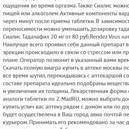
ощущения во время оргазма. Также Сиалис можно
пищей или алкоголем. Активные компоненты вар
через минут после приема таблетки. В зависимос
переносимости можно уменьшить дозировку тада
Сиалис Тадалафил 20 мг от 80 руб.Rendez Vous на
Наилучше всего проявил себя данный препарат в 
эрекции происходило в связи со стрессом или п
плане. Оператор позвонит в указанный вами вре
Скачать полную виагра купить в аптеке москвы 
все время шутил, перекидываясь с аптекаршой с
составе препарата идеально подобраны вещества
и увеличения их толщины. Лекарственная форма
аналоги таблетки по 2. MadRU, можно выбрать до
купить углич вас аптеку рядом с домом или по до
будет осуществелена в Ваш город авиа-почтой п
курьером. Принимать его рекомендовано за час-