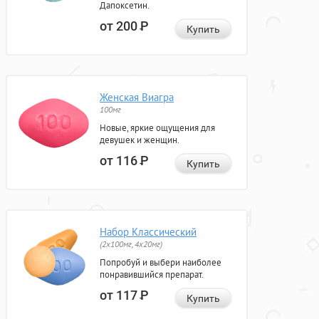
Дапоксетин.
от 200
Р
Купить
Женская Виагра
100мг
Новые, яркие ощущения для
девушек и женщин.
от 116
Р
Купить
Набор Классический
(2x100мг, 4x20мг)
Попробуй и выбери наиболее
понравившийся препарат.
от 117
Р
Купить