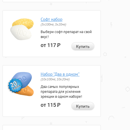
Софт набор
(3x100мг, 3x20мг)
Выбери софт-препарат на свой
вкус!
от 117
Р
Купить
Набор "Два в одном"
(10x100мг, 10x20мг)
Два самых популярных
препарата для усиления
эрекции в одном наборе!
от 115
Р
Купить