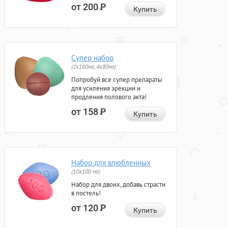
от 200
Р
Купить
Супер набор
(2х160мг, 4х80мг)
Попробуй все супер препараты
для усиления эрекции и
продления полового акта!
от 158
Р
Купить
Набор для влюбленных
(10х100 мг)
Набор для двоих, добавь страсти
в постель!
от 120
Р
Купить