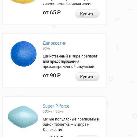
совместимость с алкоголем.
от 65
Р
Купить
Дапоксетин
60мг
Единственный в мире препарат
для предотвращения
преждевременной эякуляции.
от 90
Р
Купить
Super P-force
100мг + 60мг
Самые популярные препараты в
одной таблетке — Виагра и
Дапоксетин.