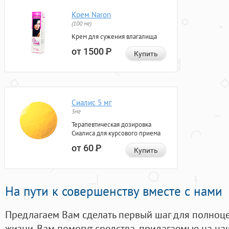
Крем Naron
(100 мг)
Крем для сужения влагалища
от 1500
Р
Купить
Сиалис 5 мг
5мг
Терапевтическая дозировка
Сиалиса для курсового приема
от 60
Р
Купить
На пути к совершенству вместе с нами
Предлагаем Вам сделать первый шаг для полноц
жизни. Вам помогут средства, придагаемые на на