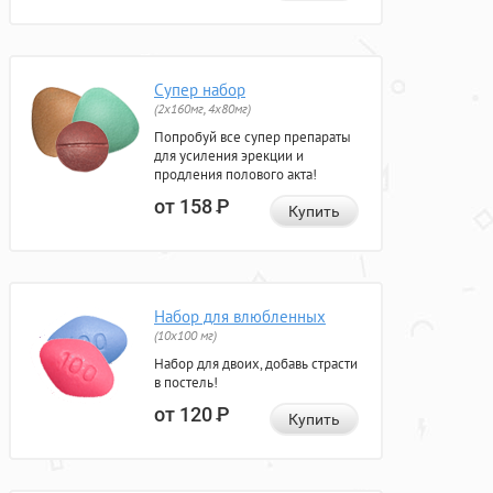
Супер набор
(2х160мг, 4х80мг)
Попробуй все супер препараты
для усиления эрекции и
продления полового акта!
от 158
Р
Купить
Набор для влюбленных
(10х100 мг)
Набор для двоих, добавь страсти
в постель!
от 120
Р
Купить