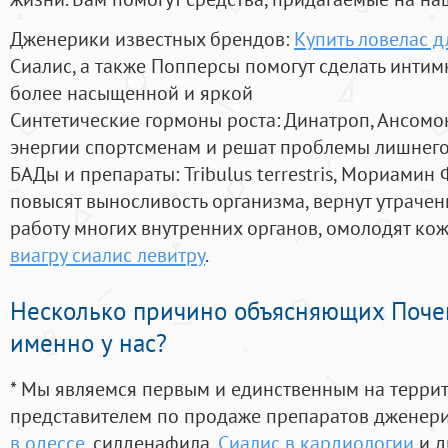
Дженерики известных брендов:
Купить ловелас д
Сиалис, а также Попперсы помогут сделать инти
более насыщенной и яркой
Синтетические гормоны роста
: Динатроп, Ансомо
энергии спортсменам и решат проблемы лишнего
БАДы и препараты:
Tribulus terrestris, Мориамин
повысят выносливость организма, вернут утрачен
работу многих внутренних органов, омолодят кожу
виагру сиалис левитру
.
Несколько причино объясняющих Поче
именно у нас?
* Мы являемся первым и единственным на терри
представителем по продаже препаратов дженер
в одессе
, силденафила
,
Сиалис в кардиологии
и д