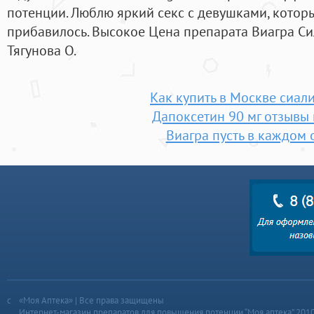
потенции. Люблю яркий секс с девушками, которых
прибавилось. Высокое Цена препарата Виагра Си
Тягунова О.
Как купить в Москве сиал
Дапоксетин 90 мг отзывы 
Виагра пусть в каждом 
«Моя Аптека» | Все права защищены
Интернет-магазин препаратов для повышения потенции “Моя аптека” 201