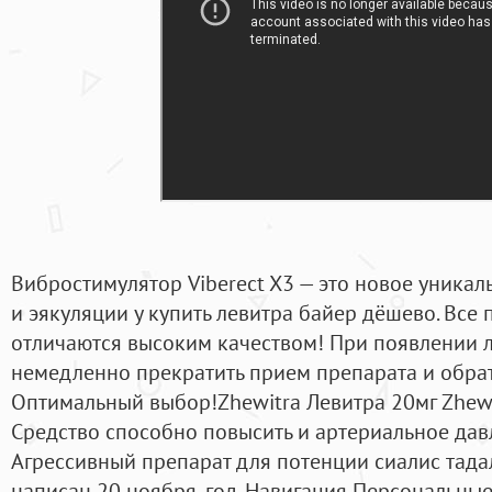
Вибростимулятор Viberect X3 — это новое уникал
и эякуляции у купить левитра байер дёшево. Все
отличаются высоким качеством! При появлении
немедленно прекратить прием препарата и обрат
Оптимальный выбор!Zhewitra Левитра 20мг Zhewit
Средство способно повысить и артериальное дав
Агрессивный препарат для потенции сиалис тад
написан 20 ноября, год. Навигация Персональны