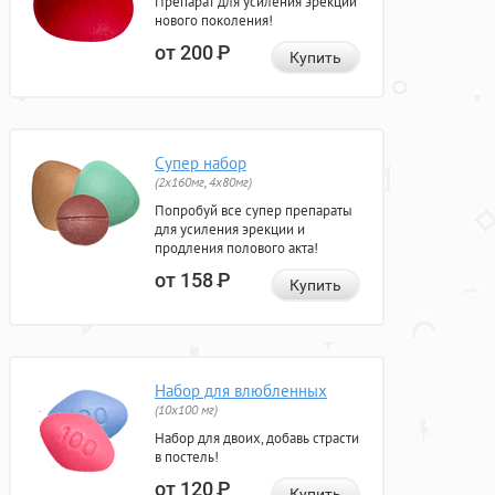
Препарат для усиления эрекции
нового поколения!
от 200
Р
Купить
Супер набор
(2х160мг, 4х80мг)
Попробуй все супер препараты
для усиления эрекции и
продления полового акта!
от 158
Р
Купить
Набор для влюбленных
(10х100 мг)
Набор для двоих, добавь страсти
в постель!
от 120
Р
Купить