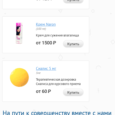
Крем Naron
(100 мг)
Крем для сужения влагалища
от 1500
Р
Купить
Сиалис 5 мг
5мг
Терапевтическая дозировка
Сиалиса для курсового приема
от 60
Р
Купить
На пути к совершенству вместе с нами