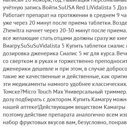
учётную запись Войти.SuUSA Red LiVidalista 5 Доз
Работает препарат на протяжении в среднем 9 ча
уже через 20 минут после приема таблетки. Возд
Zhewitra начнет через 20-30 минут после приема. 
все желающие стать отцами должны сразу же кину
Виагру.SuSuSuVidalista 5 Купить таблетки сиалис
дозировка дженерика Сиалис 5 мг для курса. Ве
со свертком в руках и торжественно преподносит 
дженерики дешевле и при этом, в случае добросо
такие же качественные и действенные, как ориги
эти медикаменты намного удобнее классических.
Томске?Micro Touch Max Универсальный триммер
дозу подбирать с доктором. Купить Камагру можно
нашей аптеке!Действующим веществом Камагры 
поэтому действие препарата аналогично всем из
набор фруктовых вкусов вам, безусловно, понрав