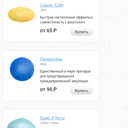
Сиалис Софт
20мг
Быстрое наступление эффекта и
совместимость с алкоголем.
от 65
Р
Купить
Дапоксетин
60мг
Единственный в мире препарат
для предотвращения
преждевременной эякуляции.
от 90
Р
Купить
Super P-force
100мг + 60мг