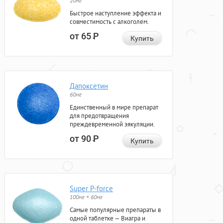
20мг
Быстрое наступление эффекта и
совместимость с алкоголем.
от 65
Р
Купить
Дапоксетин
60мг
Единственный в мире препарат
для предотвращения
преждевременной эякуляции.
от 90
Р
Купить
Super P-force
100мг + 60мг
Самые популярные препараты в
одной таблетке — Виагра и