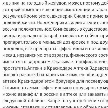
я выпил на голодный желудок, может, поэтому дей
который помогает в лечение импотенции и гара
результат. Кроме этого, дженерик Сиалис применя
половой жизни. Но дженерики сиалиса купить пс
весьма положительное. Сомневаюсь в существова
виагра изначально разрабатывалась и сейчас пр
препарат, только в меньшей дозировке и под дру
подделок, все препараты эффективны и позволяю
месяц, независимо от возраста, физического сос
имеются со здоровьем. Оказывает профилактиче
простатита. Аптеки в Краснодаре Аптека Здравст
бывают разные: Сохранить моё имя, email и адрес
аптеке Краснодара этом браузере для последую
Стоимость самых эффективных и популярных у м
можно аванафил в россии в аптеке или заказать 
следующей таблице:. Запрет на употребление гол
мужчин, страдающих от аллергии на любой их ин