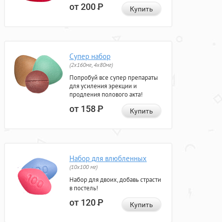
от 200
Р
Купить
Супер набор
(2х160мг, 4х80мг)
Попробуй все супер препараты
для усиления эрекции и
продления полового акта!
от 158
Р
Купить
Набор для влюбленных
(10х100 мг)
Набор для двоих, добавь страсти
в постель!
от 120
Р
Купить