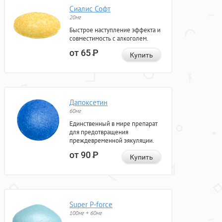
Сиалис Софт
20мг
Быстрое наступление эффекта и
совместимость с алкоголем.
от 65
Р
Купить
Дапоксетин
60мг
Единственный в мире препарат
для предотвращения
преждевременной эякуляции.
от 90
Р
Купить
Super P-force
100мг + 60мг