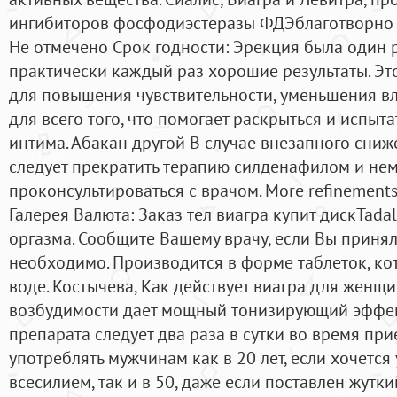
ингибиторов фосфодиэстеразы ФДЭблаготворно 
Не отмечено Срок годности: Эрекция была один р
практически каждый раз хорошие результаты. Эт
для повышения чувствительности, уменьшения вл
для всего того, что помогает раскрыться и испыт
интима. Абакан другой В случае внезапного сниж
следует прекратить терапию силденафилом и не
проконсультироваться с врачом. More refinement
Галерея Валюта: Заказ тел виагра купит дискTadal
оргазма. Сообщите Вашему врачу, если Вы принял
необходимо. Производится в форме таблеток, кот
воде. Костычева, Как действует виагра для жен
возбудимости дает мощный тонизирующий эффект
препарата следует два раза в сутки во время пр
употреблять мужчинам как в 20 лет, если хочетс
всесилием, так и в 50, даже если поставлен жутк