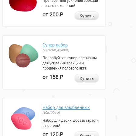
Препарат для усиления эрекции
нового поколения!
от 200
Р
Купить
Супер набор
(2х160мг, 4х80мг)
Попробуй все супер препараты
для усиления эрекции и
продления полового акта!
от 158
Р
Купить
Набор для влюбленных
(10х100 мг)
Набор для двоих, добавь страсти
в постель!
от 120
Р
Купить