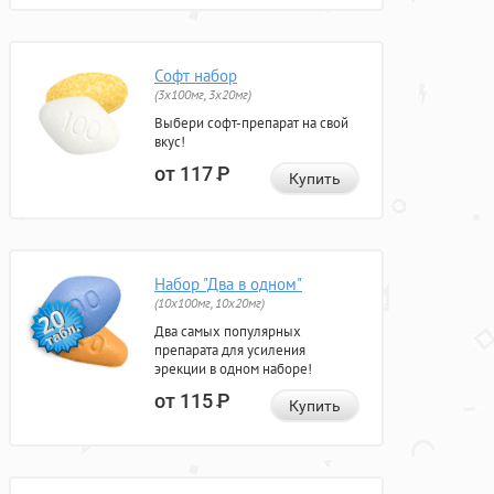
Софт набор
(3x100мг, 3x20мг)
Выбери софт-препарат на свой
вкус!
от 117
Р
Купить
Набор "Два в одном"
(10x100мг, 10x20мг)
Два самых популярных
препарата для усиления
эрекции в одном наборе!
от 115
Р
Купить