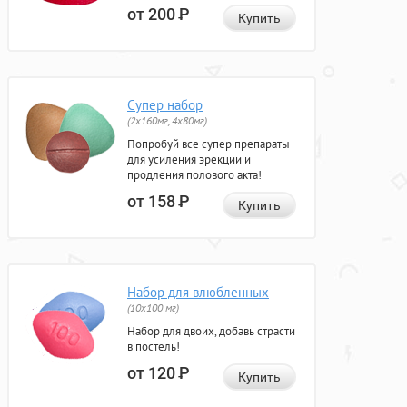
от 200
Р
Купить
Супер набор
(2х160мг, 4х80мг)
Попробуй все супер препараты
для усиления эрекции и
продления полового акта!
от 158
Р
Купить
Набор для влюбленных
(10х100 мг)
Набор для двоих, добавь страсти
в постель!
от 120
Р
Купить