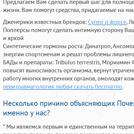
Предлагаем Вам сделать первый шаг для полноц
жизни. Вам помогут средства, придагаемые на на
Дженерики известных брендов:
Супер р форсе
, 
Попперсы помогут сделать интимную сторону В
и яркой
Синтетические гормоны роста
: Динатроп, Ансомо
энергии спортсменам и решат проблемы лишнего
БАДы и препараты:
Tribulus terrestris, Мориамин
повысят выносливость организма, вернут утрачен
работу многих внутренних органов, омолодят кожу
левитравматология любви скачать бесплатно
.
Несколько причино объясняющих Поче
именно у нас?
* Мы являемся первым и единственным на терри