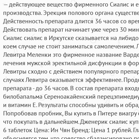
— действующее вещество фирменного Сиалис и е
производства. Эрекция полового органа существ
Действенность препарата длится 36 часов со вр
Действовать препарат начинает уже через 30 мин
Сиалис сиалис в Иркутске сказывается на либидо
коем случае не стоит заниматься самолечением. 
Левитра Меленки это фирменное название Варде
лечения мужской эректильной дисфункции в фор
Левитры сходно с действием популярного препар
случаях Левитра оказывается эффективнее. Прод
препарата - до 36 часов. В состав препарата вхо
билобапальма Сереноакайенский перецэпимедиум,
и витамин E. Результаты способны удивить и обра
Попробовав пробник, Вы купить в Питере виагру с
что покупать в дальнейшем. Дженерик сиалис ку
6 таблеток Цена: Ин Чян Бренд: Цена 1 рублей. 
объясняется тем, что средство сбалансировано п