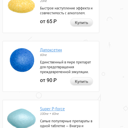
20мг
Быстрое наступление эффекта и
совместимость с алкоголем.
от 65
Р
Купить
Дапоксетин
60мг
Единственный в мире препарат
для предотвращения
преждевременной эякуляции.
от 90
Р
Купить
Super P-force
100мг + 60мг
Самые популярные препараты в
одной таблетке — Виагра и