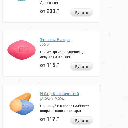
Дапоксетин.
от 200
Р
Купить
Женская Виагра
100мг
Новые, яркие ощущения для
девушек и женщин.
от 116
Р
Купить
Набор Классический
(2x100мг, 4x20мг)
Попробуй и выбери наиболее
понравившийся препарат.
от 117
Р
Купить