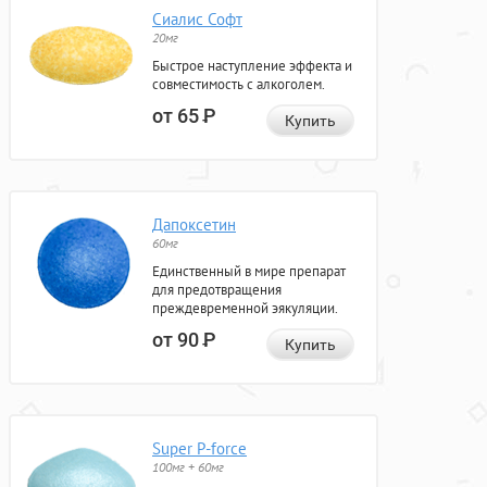
Сиалис Софт
20мг
Быстрое наступление эффекта и
совместимость с алкоголем.
от 65
Р
Купить
Дапоксетин
60мг
Единственный в мире препарат
для предотвращения
преждевременной эякуляции.
от 90
Р
Купить
Super P-force
100мг + 60мг