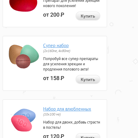
Препарат для усиления эрекции
нового поколения!
от 200
Р
Купить
Супер набор
(2х160мг, 4х80мг)
Попробуй все супер препараты
для усиления эрекции и
продления полового акта!
от 158
Р
Купить
Набор для влюбленных
(10х100 мг)
Набор для двоих, добавь страсти
в постель!
от 120
Р
Купить