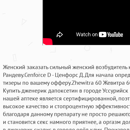
Женский заказать сильный женский возбудитель 
Рандеву.Cenforce D - Ценфорс Д. Для начала опр
тизеры по вашему офферу.Zhewitra 60 Жевитра 6
Купить дженерик дапоксетин в городе Уссурийск 
нашей аптеке является сертифицированной, поэт
высокое качество и стопроцентную эффективност
благодаря данному препарату не просто решают
и становится секс намного приятнее, а оргазм до
в дженерик сиалис в городе орёл клик. Произво