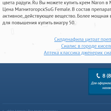
цвета радуги. Ru Вы можете купить крем Naron в
Цена МагнитогорскSuG Female. В состав препара
активное, действующее вещество. Более мощная 
для повышения купить виагру 50.
Силденафила цитрат пре
Сиалис в городе кисел
Аптека классика дженерик сиа
«Моя Аптека» | Все права защищены