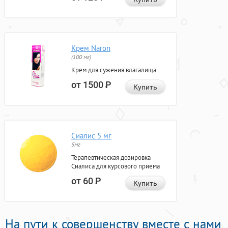
Крем Naron
(100 мг)
Крем для сужения влагалища
от 1500
Р
Купить
Сиалис 5 мг
5мг
Терапевтическая дозировка
Сиалиса для курсового приема
от 60
Р
Купить
На пути к совершенству вместе с нами