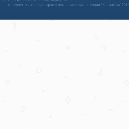
Интернет-магазин препаратов для повышения потенции “Моя аптека” 201