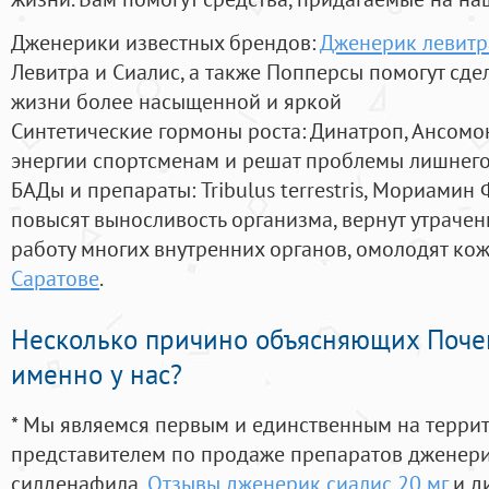
Дженерики известных брендов:
Дженерик левитра
Левитра и Сиалис, а также Попперсы помогут сд
жизни более насыщенной и яркой
Синтетические гормоны роста
: Динатроп, Ансомо
энергии спортсменам и решат проблемы лишнего
БАДы и препараты:
Tribulus terrestris, Мориамин
повысят выносливость организма, вернут утрачен
работу многих внутренних органов, омолодят кожу
Саратове
.
Несколько причино объясняющих Поче
именно у нас?
* Мы являемся первым и единственным на терри
представителем по продаже препаратов дженер
силденафила
,
Отзывы дженерик сиалис 20 мг
и д