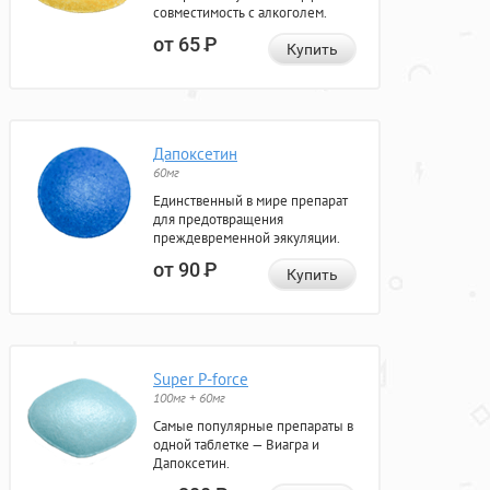
совместимость с алкоголем.
от 65
Р
Купить
Дапоксетин
60мг
Единственный в мире препарат
для предотвращения
преждевременной эякуляции.
от 90
Р
Купить
Super P-force
100мг + 60мг
Самые популярные препараты в
одной таблетке — Виагра и
Дапоксетин.