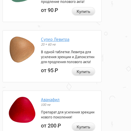
продление полового акта!
от 90
Р
Купить
Супер Левитра
20 + 60 мг
В одной таблетке Левитра для
усиления эрекции и Дапоксетин
для продления полового акта!
от 95
Р
Купить
Аванафил
100 мг
Препарат для усиления эрекции
нового поколения!
от 200
Р
Купить