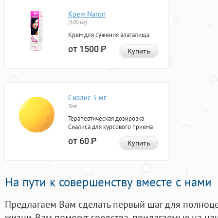
Крем Naron
(100 мг)
Крем для сужения влагалища
от 1500
Р
Купить
Сиалис 5 мг
5мг
Терапевтическая дозировка
Сиалиса для курсового приема
от 60
Р
Купить
На пути к совершенству вместе с нами
Предлагаем Вам сделать первый шаг для полноц
жизни. Вам помогут средства, придагаемые на на