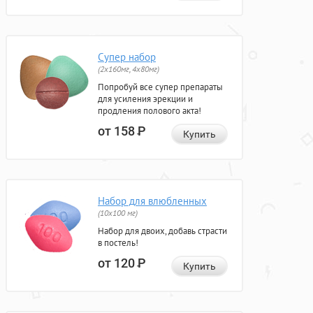
Супер набор
(2х160мг, 4х80мг)
Попробуй все супер препараты
для усиления эрекции и
продления полового акта!
от 158
Р
Купить
Набор для влюбленных
(10х100 мг)
Набор для двоих, добавь страсти
в постель!
от 120
Р
Купить