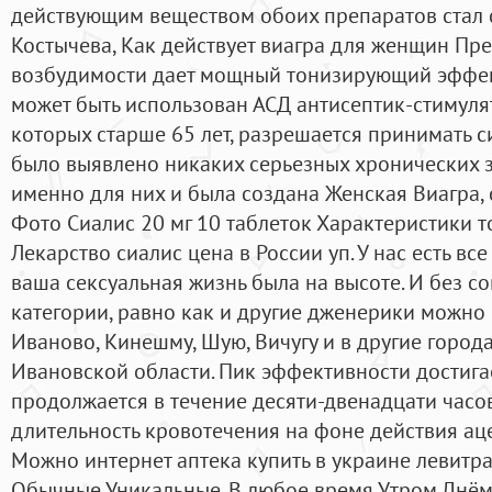
действующим веществом обоих препаратов стал 
Костычева, Как действует виагра для женщин Пр
возбудимости дает мощный тонизирующий эффек
может быть использован АСД антисептик-стимуля
которых старше 65 лет, разрешается принимать си
было выявлено никаких серьезных хронических з
именно для них и была создана Женская Виагра,
Фото Сиалис 20 мг 10 таблеток Характеристики т
Лекарство сиалис цена в России уп. У нас есть вс
ваша сексуальная жизнь была на высоте. И без с
категории, равно как и другие дженерики можно 
Иваново, Кинешму, Шую, Вичугу и в другие город
Ивановской области. Пик эффективности достигае
продолжается в течение десяти-двенадцати часов
длительность кровотечения на фоне действия ац
Можно интернет аптека купить в украине левитр
Обычные Уникальные. В любое время Утром Днём 