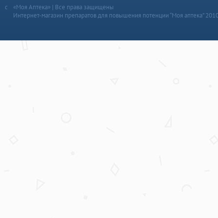
«Моя Аптека» | Все права защищены
Интернет-магазин препаратов для повышения потенции “Моя аптека” 201