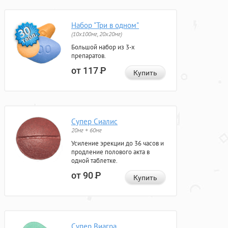
Набор "Три в одном"
(10x100мг, 20x20мг)
Большой набор из 3-х
препаратов.
от 117
Р
Купить
Супер Сиалис
20мг + 60мг
Усиление эрекции до 36 часов и
продление полового акта в
одной таблетке.
от 90
Р
Купить
Супер Виагра