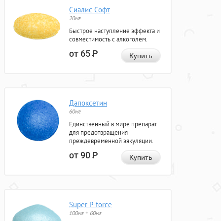
Сиалис Софт
20мг
Быстрое наступление эффекта и
совместимость с алкоголем.
от 65
Р
Купить
Дапоксетин
60мг
Единственный в мире препарат
для предотвращения
преждевременной эякуляции.
от 90
Р
Купить
Super P-force
100мг + 60мг