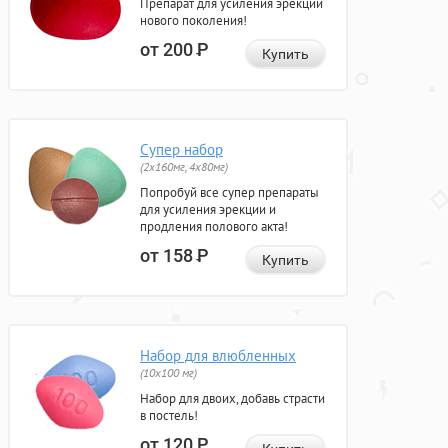
Препарат для усиления эрекции
нового поколения!
от 200
Р
Купить
Супер набор
(2х160мг, 4х80мг)
Попробуй все супер препараты
для усиления эрекции и
продления полового акта!
от 158
Р
Купить
Набор для влюбленных
(10х100 мг)
Набор для двоих, добавь страсти
в постель!
от 120
Р