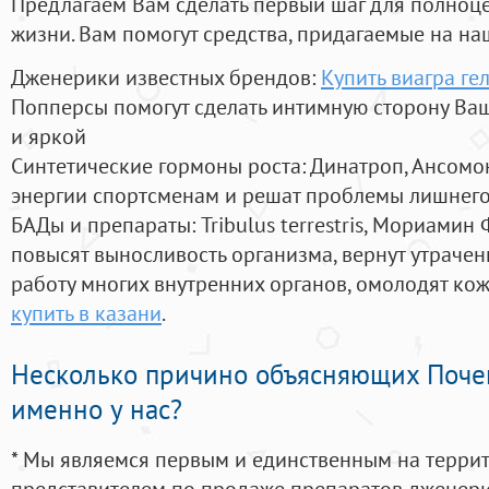
Предлагаем Вам сделать первый шаг для полноц
жизни. Вам помогут средства, придагаемые на на
Дженерики известных брендов:
Купить виагра ге
Попперсы помогут сделать интимную сторону В
и яркой
Синтетические гормоны роста
: Динатроп, Ансомо
энергии спортсменам и решат проблемы лишнего
БАДы и препараты:
Tribulus terrestris, Мориамин
повысят выносливость организма, вернут утрачен
работу многих внутренних органов, омолодят кожу
купить в казани
.
Несколько причино объясняющих Поче
именно у нас?
* Мы являемся первым и единственным на терри
представителем по продаже препаратов дженер