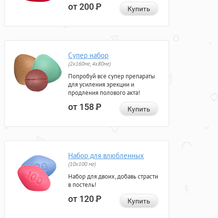
от 200
Р
Купить
Супер набор
(2х160мг, 4х80мг)
Попробуй все супер препараты
для усиления эрекции и
продления полового акта!
от 158
Р
Купить
Набор для влюбленных
(10х100 мг)
Набор для двоих, добавь страсти
в постель!
от 120
Р
Купить