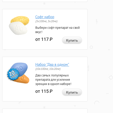
Софт набор
(3x100мг, 3x20мг)
Выбери софт-препарат на свой
вкус!
от 117
Р
Купить
Набор "Два в одном"
(10x100мг, 10x20мг)
Два самых популярных
препарата для усиления
эрекции в одном наборе!
от 115
Р
Купить