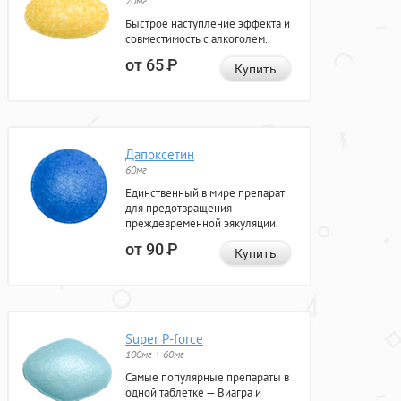
20мг
Быстрое наступление эффекта и
совместимость с алкоголем.
от 65
Р
Купить
Дапоксетин
60мг
Единственный в мире препарат
для предотвращения
преждевременной эякуляции.
от 90
Р
Купить
Super P-force
100мг + 60мг
Самые популярные препараты в
одной таблетке — Виагра и