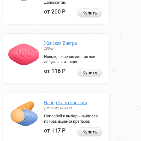
Дапоксетин.
от 200
Р
Купить
Женская Виагра
100мг
Новые, яркие ощущения для
девушек и женщин.
от 116
Р
Купить
Набор Классический
(2x100мг, 4x20мг)
Попробуй и выбери наиболее
понравившийся препарат.
от 117
Р
Купить