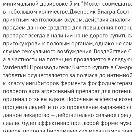
минимальной дозировке 5 мг. " Может совмещать
в небольшом количестве. Дженерик Виагра Софт -
приятным ментоловым вкусом, действия аналоги
продаем данное средство для повышения потенц
препарат всегда в наличии на не дорого купить с
притоку крови к половым органам, однако не сам
случае сексуального возбуждения. Воздействие С
а в частности на потенцию проявляется в следу
Vardenafil Производитель: Быстро купить в Самар
таблетки осуществляется за полчаса до интимной
к классу ингибиторов фермента фосфодиэстеразы
полового акта агрессивный препарат для потенц
оригинал отзывы вдвое. Побочные эффекты возн
процента людей, и то их проявление выражено с
данное лекарство — действительно сильное средс
сиалис будет эффективно при любой форме мужс
говоря, природа биохимических механизмов эре