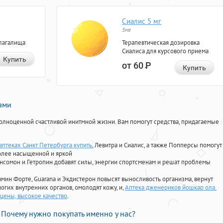
Сиалис 5 мг
5мг
лагалища
Терапевтическая дозировка
Сиалиса для курсового приема
Купить
от 60
Р
Купить
нами
олноценной счастливой инитмной жизни. Вам помогут средства, придагаемые
аптеках Санкт Петербурга купить
, Левитра и Сиалис, а также Попперсы помогут
олее насыщенной и яркой
Ансомон и Гетропин добавят силы, энергии спортсменам и решат проблемы
ориамин Форте, Guarana и Экдистерон повысят выносливость организма, вернут
огих внутренних органов, омолодят кожу, и,
Аптека дженериков йошкар ола.
цены, высокое качество
.
Почему нужно покупать именно у нас?