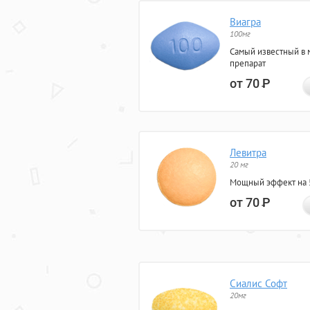
Виагра
100мг
Самый известный в 
препарат
от 70
Р
Левитра
20 мг
Мощный эффект на 5
от 70
Р
Сиалис Софт
20мг