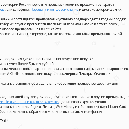
территории России торговым представителем по продаже препаратов
рцы
, силденафила
,
Передача малышевой сиалис
и дистрибьютором других
циальным поставщиком препаратов и успешно подтверждается годами продаж
 которым трудно произнести название Виагра или Сиалис в аптеке вслух,
 любого препаратан на нашем сайте!
Москве и в Санкт-Петербурге, так же возможна доставка препаратов почтой
%
- постоянная дисконтная карта на последующие покупки
а на сумму более 5 тысяч рублей
 на мелкооптовые партии препарата с возможностью выписки товарного чек
личные АКЦИИ позволяющие покупать дженерики Левитры, Сиалиса и
мальные усилия, чтобы сделать приобретение препаратов удобным для
ыходных дней круглосуточно. Для VIP клиентов: Сиалис и другие препараты дл
ии. Низкие цены и высокое качество
доставляются круглосуточно
атежные системы Яндекс Деньги, Web Money и с банковских карт Master Card
юбое время можно обратиться
»
по многоканальным телефонам:
тный),