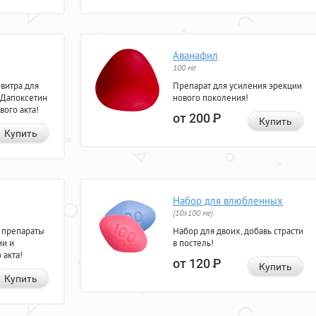
Аванафил
100 мг
евитра для
Препарат для усиления эрекции
 Дапоксетин
нового поколения!
вого акта!
от 200
Р
Купить
Купить
Набор для влюбленных
(10х100 мг)
 препараты
Набор для двоих, добавь страсти
ии и
в постель!
 акта!
от 120
Р
Купить
Купить