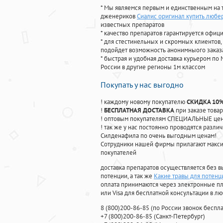
* Мы являемся первым и единственным на 
дженериков
Сиалис оригинал купить любе
известных препаратов
* качество препаратов гарантируется офи
* для стестинельных и скромных клиентов,
подойдет возможность анонимныого заказа
* быстрая и удобная доставка курьером по 
России в другие регионы 1м классом
Покупать у нас выгодно
! каждому новому покупателю
СКИДКА 10
!
БЕСПЛАТНАЯ ДОСТАВКА
при заказе товар
! оптовым покупателям СПЕЦИАЛЬНЫЕ цены
! так же у нас постоянно проводятся раз
Силденафила по очень выгодным ценам!
Cотрудники нашей фирмы прилагают макси
покупателей
доставка препаратов осуществляется без в
потенции, а так же
Какие травы для потенц
оплата принимаются через электронные пл
или Visa для бесплатной консультации в л
8
(800
)200-86-85
(
по России звонок беспла
+7
(800
)200-86-85
(
Санкт-Петербург)