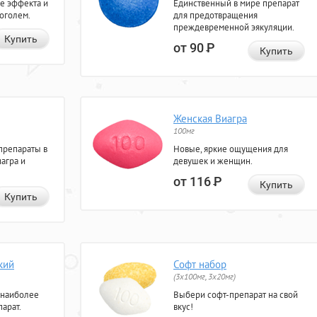
е эффекта и
Единственный в мире препарат
коголем.
для предотвращения
преждевременной эякуляции.
Купить
от 90
Р
Купить
Женская Виагра
100мг
препараты в
Новые, яркие ощущения для
агра и
девушек и женщин.
от 116
Р
Купить
Купить
кий
Софт набор
(3x100мг, 3x20мг)
 наиболее
Выбери софт-препарат на свой
арат.
вкус!