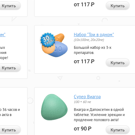
от 117
Р
Купить
Купить
ом"
Набор "Три в одном"
(10x100мг, 20x20мг)
ных
Большой набор из 3-х
ения
препаратов.
боре!
от 117
Р
Купить
Купить
Супер Виагра
100 + 60 мг
 36 часов и
Виагра и Дапоксетин в одной
 акта в
таблетке. Усиление эрекции и
продление полового акта!
от 90
Р
Купить
Купить