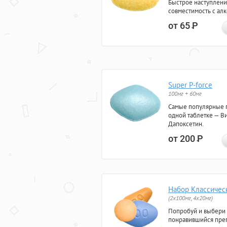
Быстрое наступлени
совместимость с ал
от 65
Р
Super P-force
100мг + 60мг
Самые популярные 
одной таблетке — Ви
Дапоксетин.
от 200
Р
Набор Классичес
(2x100мг, 4x20мг)
Попробуй и выбери
понравившийся преп