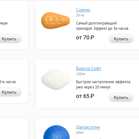
Сиалис
20 мг
мире
Самый долгоиграющий
препарат. Эффект до 36 часов.
от 70
Р
Купить
Купить
Виагра Софт
100мг
ть часов.
Быстрое наступление эффекта,
уже через 20 минут.
Купить
от 65
Р
Купить
Дапоксетин
60мг