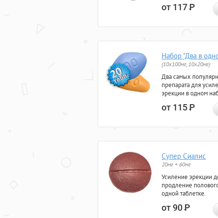
от 117
Р
Набор "Два в одн
(10x100мг, 10x20мг)
Два самых популяр
препарата для усил
эрекции в одном на
от 115
Р
Супер Сиалис
20мг + 60мг
Усиление эрекции до
продление полового
одной таблетке.
от 90
Р