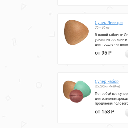
Супер Левитра
20 + 60 мг
В одной таблетке Л
усиления эрекции и
для продления поло
от 95
Р
Супер набор
(2х160мг, 4х80мг)
Попробуй все супер
для усиления эрекц
продления полового
от 158
Р