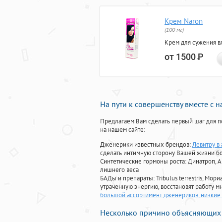
Крем Naron
(100 мг)
Крем для сужения в
от 1500
Р
На пути к совершенству вместе с 
Предлагаем Вам сделать первый шаг для п
на нашем сайте:
Дженерики известных брендов:
Левитру в 
сделать интимную сторону Вашей жизни б
Синтетические гормоны роста
: Динатроп, 
лишнего веса
БАДы и препараты:
Tribulus terrestris, М
утраченную энергию, восстановят работу мн
большой ассортимент дженериков, низкие 
Несколько причино объясняющих 