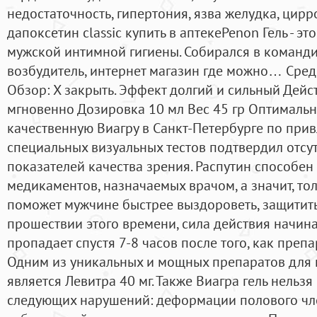
недостаточность, гипертония, язва желудка, цирр
дапоксетин classic купить в аптекеPenon Гель - э
мужской интимной гигиены. Собирался в команди
возбудитель, интернет магазин где можно… Сред
Обзор: X закрыть. Эффект долгий и сильный Дейс
мгновенно Дозировка 10 мл Вес 45 гр Оптимальн
качественную Виагру в Санкт-Петербурге по при
специальных визуальных тестов подтвердил отсу
показателей качества зрения. Распутин способен
медикаментов, назначаемых врачом, а значит, т
поможет мужчине быстрее выздороветь, защитить
прошествии этого времени, сила действия начина
пропадает спустя 7-8 часов после того, как препар
Одним из уникальных и мощных препаратов для
является Левитра 40 мг. Также Виагра гель нельз
следующих нарушений: деформации полового чл