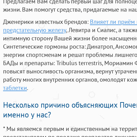
Предлагаем Вам сделать первый шаг для полноц
жизни. Вам помогут средства, придагаемые на на
Дженерики известных брендов:
Влияет ли приём
предстательную железу
, Левитра и Сиалис, а так
интимную сторону Вашей жизни более насыщенн
Синтетические гормоны роста
: Динатроп, Ансомо
энергии спортсменам и решат проблемы лишнего
БАДы и препараты:
Tribulus terrestris, Мориамин
повысят выносливость организма, вернут утрачен
работу многих внутренних органов, омолодят кожу
таблетки
.
Несколько причино объясняющих Поче
именно у нас?
* Мы являемся первым и единственным на терри
представителем по продаже препаратов дженер