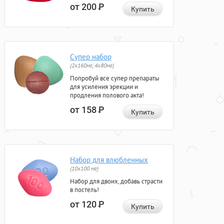
от 200
Р
Купить
Супер набор
(2х160мг, 4х80мг)
Попробуй все супер препараты
для усиления эрекции и
продления полового акта!
от 158
Р
Купить
Набор для влюбленных
(10х100 мг)
Набор для двоих, добавь страсти
в постель!
от 120
Р
Купить