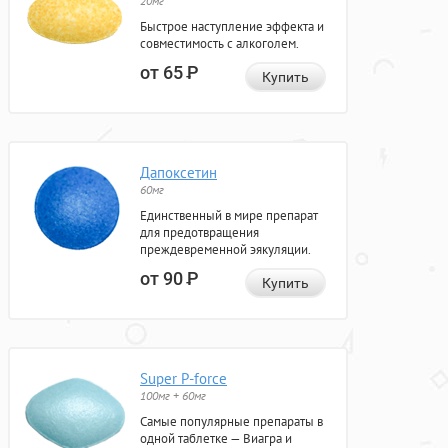
20мг
Быстрое наступление эффекта и
совместимость с алкоголем.
от 65
Р
Купить
Дапоксетин
60мг
Единственный в мире препарат
для предотвращения
преждевременной эякуляции.
от 90
Р
Купить
Super P-force
100мг + 60мг
Самые популярные препараты в
одной таблетке — Виагра и