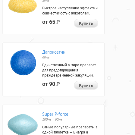
20мг
Быстрое наступление эффекта и
совместимость с алкоголем.
от 65
Р
Купить
Дапоксетин
60мг
Единственный в мире препарат
для предотвращения
преждевременной эякуляции.
от 90
Р
Купить
Super P-force
100мг + 60мг
Самые популярные препараты в
одной таблетке — Виагра и