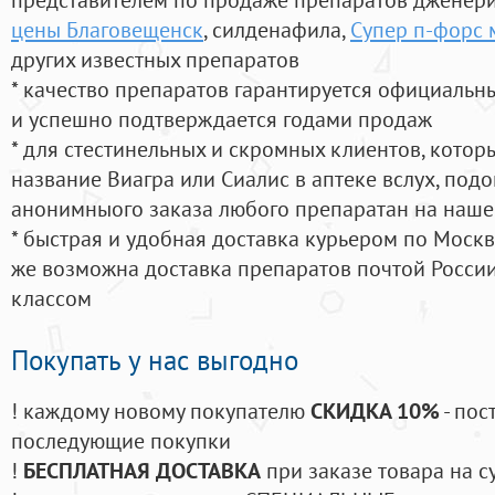
цены Благовещенск
, силденафила
,
Супер п-форс
других известных препаратов
* качество препаратов гарантируется официаль
и успешно подтверждается годами продаж
* для стестинельных и скромных клиентов, кото
название Виагра или Сиалис в аптеке вслух, под
анонимныого заказа любого препаратан на наше
* быстрая и удобная доставка курьером по Москве
же возможна доставка препаратов почтой России
классом
Покупать у нас выгодно
! каждому новому покупателю
СКИДКА 10%
- пос
последующие покупки
!
БЕСПЛАТНАЯ ДОСТАВКА
при заказе товара на с