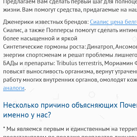
Предлагаем Вам сделать первый шаг для полноц
жизни. Вам помогут средства, придагаемые на на
Дженерики известных брендов:
Сиалис цена бел
Сиалис, а также Попперсы помогут сделать инти
более насыщенной и яркой
Синтетические гормоны роста
: Динатроп, Ансомо
энергии спортсменам и решат проблемы лишнего
БАДы и препараты:
Tribulus terrestris, Мориамин
повысят выносливость организма, вернут утрачен
работу многих внутренних органов, омолодят кожу
аналоги
.
Несколько причино объясняющих Поче
именно у нас?
* Мы являемся первым и единственным на терри
представителем по продаже препаратов дженер