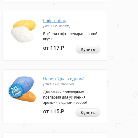
Софт набор
(3x100мг, 3x20мг)
Выбери софт-препарат на свой
вкус!
от 117
Р
Купить
Набор "Два в одном"
(10x100мг, 10x20мг)
Два самых популярных
препарата для усиления
эрекции в одном наборе!
от 115
Р
Купить