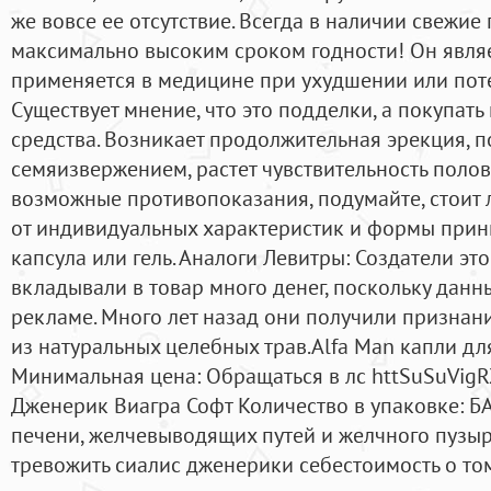
же вовсе ее отсутствие. Всегда в наличии свежие
максимально высоким сроком годности! Он явля
применяется в медицине при ухудшении или поте
Существует мнение, что это подделки, а покупат
средства. Возникает продолжительная эрекция, 
семяизвержением, растет чувствительность поло
возможные противопоказания, подумайте, стоит 
от индивидуальных характеристик и формы прин
капсула или гель. Аналоги Левитры: Создатели эт
вкладывали в товар много денег, поскольку данн
рекламе. Много лет назад они получили признани
из натуральных целебных трав.Alfa Man капли д
Минимальная цена: Обращаться в лс httSuSuVigR
Дженерик Виагра Софт Количество в упаковке: 
печени, желчевыводящих путей и желчного пузыря
тревожить сиалис дженерики себестоимость о том,