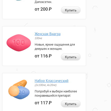
Дапоксетин.
от 200
Р
Купить
Женская Виагра
100мг
Новые, яркие ощущения для
девушек и женщин.
от 116
Р
Купить
Набор Классический
(2x100мг, 4x20мг)
Попробуй и выбери наиболее
понравившийся препарат.
от 117
Р
Купить