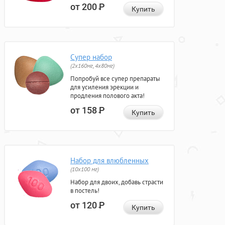
от 200
Р
Купить
Супер набор
(2х160мг, 4х80мг)
Попробуй все супер препараты
для усиления эрекции и
продления полового акта!
от 158
Р
Купить
Набор для влюбленных
(10х100 мг)
Набор для двоих, добавь страсти
в постель!
от 120
Р
Купить