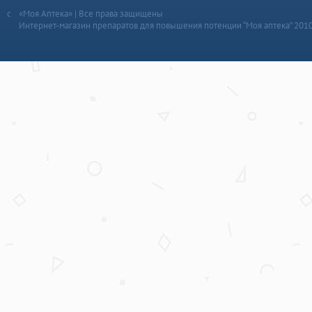
«Моя Аптека» | Все права защищены
Интернет-магазин препаратов для повышения потенции “Моя аптека” 201