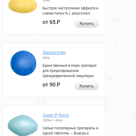
20мг
Быстрое наступление эффекта и
совместимость с алкоголем.
от 65
Р
Купить
Дапоксетин
60мг
Единственный в мире препарат
для предотвращения
преждевременной эякуляции.
от 90
Р
Купить
Super P-force
100мг + 60мг
Самые популярные препараты в
одной таблетке — Виагра и