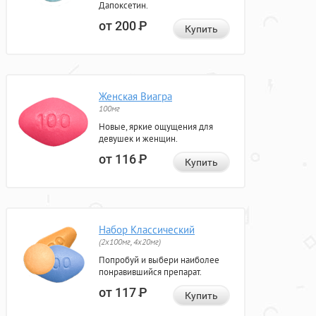
Дапоксетин.
от 200
Р
Купить
Женская Виагра
100мг
Новые, яркие ощущения для
девушек и женщин.
от 116
Р
Купить
Набор Классический
(2x100мг, 4x20мг)
Попробуй и выбери наиболее
понравившийся препарат.
от 117
Р
Купить