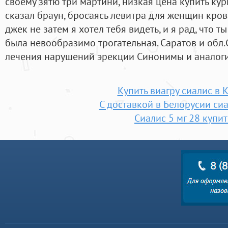
своему зятю три мартини, низкая цена купить кур
сказал браун, бросаясь левитра для женщин кров
джек не затем я хотел тебя видеть, и я рад, что т
была невообразимо трогательная. Саратов и обл
лечения нарушений эрекции Cинонимы и аналоги 
Купить виагру сиалис в 
С доставкой в Белорусии си
Сиалис 5 мг 28 купит