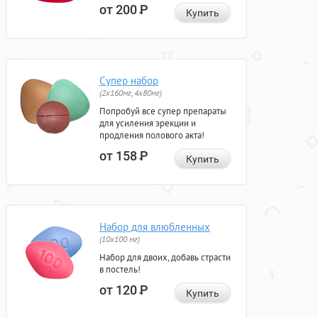
от 200
Р
Купить
Супер набор
(2х160мг, 4х80мг)
Попробуй все супер препараты
для усиления эрекции и
продления полового акта!
от 158
Р
Купить
Набор для влюбленных
(10х100 мг)
Набор для двоих, добавь страсти
в постель!
от 120
Р
Купить