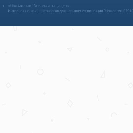
«Моя Аптека» | Все права защищены
Интернет-магазин препаратов для повышения потенции “Моя аптека” 201