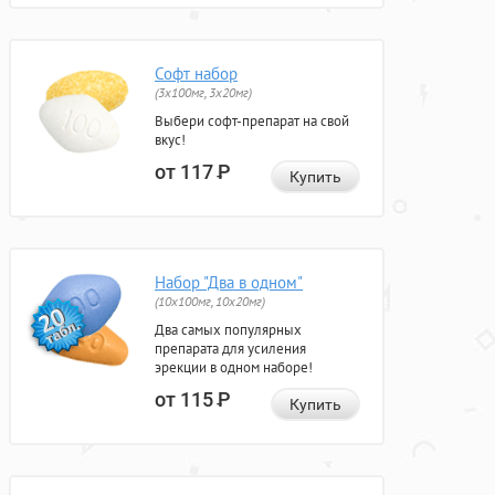
Софт набор
(3x100мг, 3x20мг)
Выбери софт-препарат на свой
вкус!
от 117
Р
Купить
Набор "Два в одном"
(10x100мг, 10x20мг)
Два самых популярных
препарата для усиления
эрекции в одном наборе!
от 115
Р
Купить