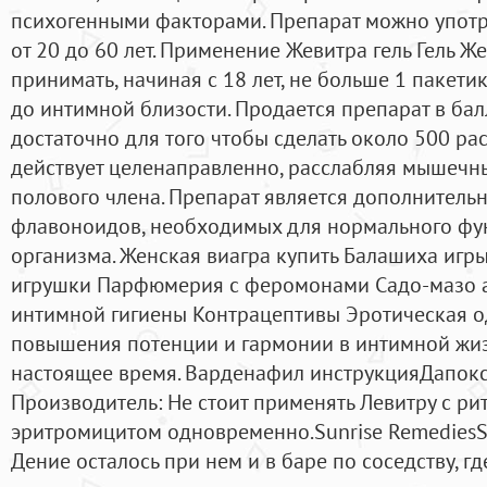
психогенными факторами. Препарат можно употр
от 20 до 60 лет. Применение Жевитра гель Гель 
принимать, начиная с 18 лет, не больше 1 пакетик
до интимной близости. Продается препарат в бал
достаточно для того чтобы сделать около 500 р
действует целенаправленно, расслабляя мышечн
полового члена. Препарат является дополнител
флавоноидов, необходимых для нормального фу
организма. Женская виагра купить Балашиха иг
игрушки Парфюмерия с феромонами Садо-мазо а
интимной гигиены Контрацептивы Эротическая о
повышения потенции и гармонии в интимной жиз
настоящее время. Варденафил инструкцияДапокс
Производитель: Не стоит применять Левитру с ри
эритромицитом одновременно.Sunrise RemediesSu
Дение осталось при нем и в баре по соседству, гд