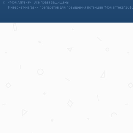
«Моя Аптека» | Все права защищены
Интернет-магазин препаратов для повышения потенции “Моя аптека” 201