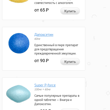
совместимость с алкоголем.
от 65
Р
Купить
Дапоксетин
60мг
Единственный в мире препарат
для предотвращения
преждевременной эякуляции.
от 90
Р
Купить
Super P-force
100мг + 60мг
Самые популярные препараты в
одной таблетке — Виагра и
Дапоксетин.