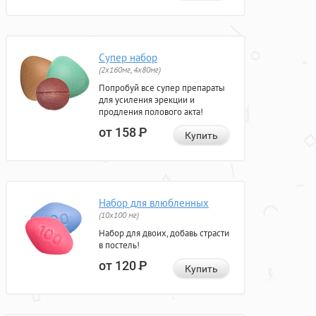
Супер набор
(2х160мг, 4х80мг)
Попробуй все супер препараты
для усиления эрекции и
продления полового акта!
от 158
Р
Купить
Набор для влюбленных
(10х100 мг)
Набор для двоих, добавь страсти
в постель!
от 120
Р
Купить