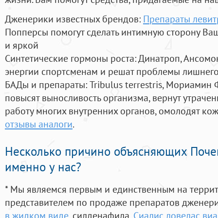
Дженерики известных брендов:
Препараты левит
Попперсы помогут сделать интимную сторону В
и яркой
Синтетические гормоны роста
: Динатроп, Ансомо
энергии спортсменам и решат проблемы лишнего
БАДы и препараты:
Tribulus terrestris, Мориамин
повысят выносливость организма, вернут утрачен
работу многих внутренних органов, омолодят кожу
отзывы аналоги
.
Несколько причино объясняющих Поче
именно у нас?
* Мы являемся первым и единственным на терри
представителем по продаже препаратов дженер
в жидком виде
, силденафила
,
Сиалис ловелас ви