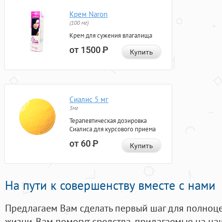
Крем Naron
(100 мг)
Крем для сужения влагалища
от 1500
Р
Купить
Сиалис 5 мг
5мг
Терапевтическая дозировка
Сиалиса для курсового приема
от 60
Р
Купить
На пути к совершенству вместе с нами
Предлагаем Вам сделать первый шаг для полноц
жизни. Вам помогут средства, придагаемые на на