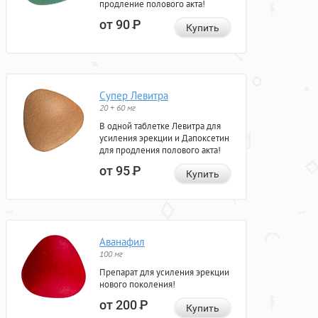
продление полового акта!
от 90
Р
Купить
Супер Левитра
20 + 60 мг
В одной таблетке Левитра для
усиления эрекции и Дапоксетин
для продления полового акта!
от 95
Р
Купить
Аванафил
100 мг
Препарат для усиления эрекции
нового поколения!
от 200
Р
Купить