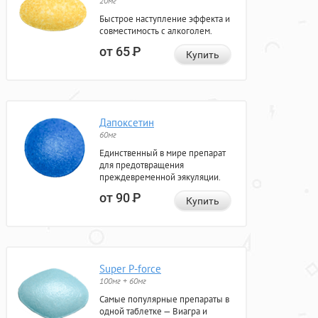
20мг
Быстрое наступление эффекта и
совместимость с алкоголем.
от 65
Р
Купить
Дапоксетин
60мг
Единственный в мире препарат
для предотвращения
преждевременной эякуляции.
от 90
Р
Купить
Super P-force
100мг + 60мг
Самые популярные препараты в
одной таблетке — Виагра и