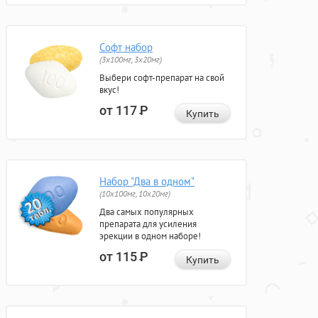
Софт набор
(3x100мг, 3x20мг)
Выбери софт-препарат на свой
вкус!
от 117
Р
Купить
Набор "Два в одном"
(10x100мг, 10x20мг)
Два самых популярных
препарата для усиления
эрекции в одном наборе!
от 115
Р
Купить