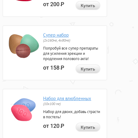
от 200
Р
Купить
Супер набор
(2х160мг, 4х80мг)
Попробуй все супер препараты
для усиления эрекции и
продления полового акта!
от 158
Р
Купить
Набор для влюбленных
(10х100 мг)
Набор для двоих, добавь страсти
в постель!
от 120
Р
Купить