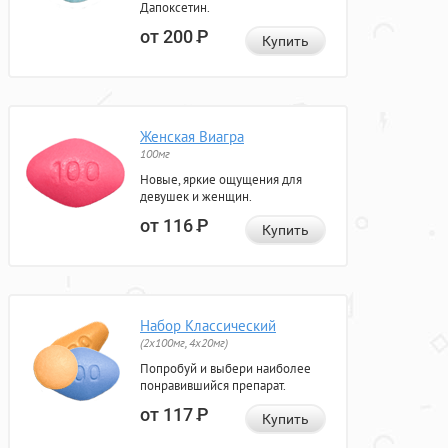
Дапоксетин.
от 200
Р
Купить
Женская Виагра
100мг
Новые, яркие ощущения для
девушек и женщин.
от 116
Р
Купить
Набор Классический
(2x100мг, 4x20мг)
Попробуй и выбери наиболее
понравившийся препарат.
от 117
Р
Купить