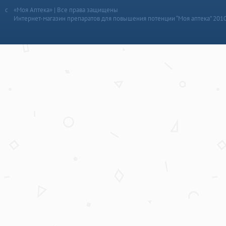
«Моя Аптека» | Все права защищены
Интернет-магазин препаратов для повышения потенции “Моя аптека” 201