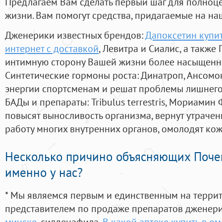
Предлагаем Вам сделать первый шаг для полноц
жизни. Вам помогут средства, придагаемые на на
Дженерики известных брендов:
Дапоксетин купит
интернет с доставкой
, Левитра и Сиалис, а также
интимную сторону Вашей жизни более насыщенн
Синтетические гормоны роста
: Динатроп, Ансомо
энергии спортсменам и решат проблемы лишнего
БАДы и препараты:
Tribulus terrestris, Мориамин
повысят выносливость организма, вернут утрачен
работу многих внутренних органов, омолодят кожу
Несколько причино объясняющих Поче
именно у нас?
* Мы являемся первым и единственным на терри
представителем по продаже препаратов дженер
минске
, силденафила
,
В какой аптеке купить в о