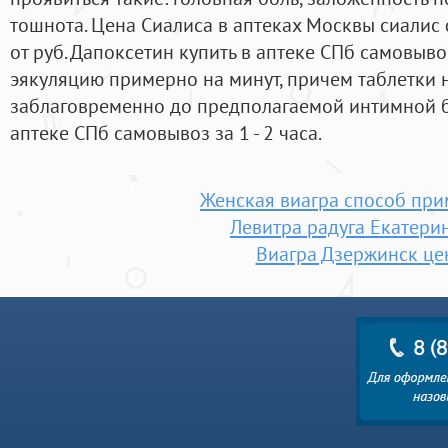
тошнота. Цена Сиалиса в аптеках Москвы сиалис
от руб. Дапоксетин купить в аптеке СПб самовыв
эякуляцию примерно на минут, причем таблетки
заблаговременно до предполагаемой интимной б
аптеке СПб самовывоз за 1 - 2 часа.
Женская виагра способ пр
Левитра радуга Екатери
Виагра Дзержинск це