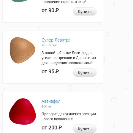
продление полового акта!
от 90
Р
Купить
Супер Левитра
20 + 60 мг
В одной таблетке Левитра для
усиления эрекции и Дапоксетин
для продления полового акта!
от 95
Р
Купить
Аванафил
100 мг
Препарат для усиления эрекции
нового поколения!
от 200
Р
Купить