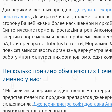
Дженерики известных брендов:
Где купить лекар
цена и адрес
, Левитра и Сиалис, а также Поппер
сторону Вашей жизни более насыщенной и ярко
Синтетические гормоны роста
: Динатроп, Ансомо
энергии спортсменам и решат проблемы лишнего
БАДы и препараты:
Tribulus terrestris, Мориамин
повысят выносливость организма, вернут утрачен
работу многих внутренних органов, омолодят кожу
Несколько причино объясняющих Поче
именно у нас?
* Мы являемся первым и единственным на терри
представителем по продаже препаратов дженер
силденафила
,
Дженерик виагра софт доставка Ап
других известных препаратов