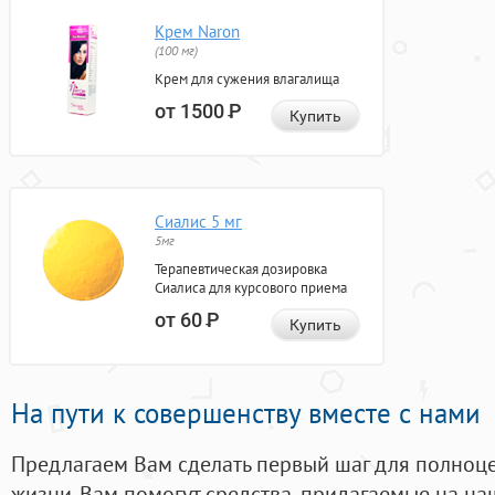
Крем Naron
(100 мг)
Крем для сужения влагалища
от 1500
Р
Купить
Сиалис 5 мг
5мг
Терапевтическая дозировка
Сиалиса для курсового приема
от 60
Р
Купить
На пути к совершенству вместе с нами
Предлагаем Вам сделать первый шаг для полноц
жизни. Вам помогут средства, придагаемые на на