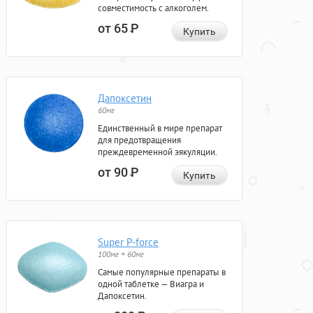
совместимость с алкоголем.
от 65
Р
Купить
Дапоксетин
60мг
Единственный в мире препарат
для предотвращения
преждевременной эякуляции.
от 90
Р
Купить
Super P-force
100мг + 60мг
Самые популярные препараты в
одной таблетке — Виагра и
Дапоксетин.