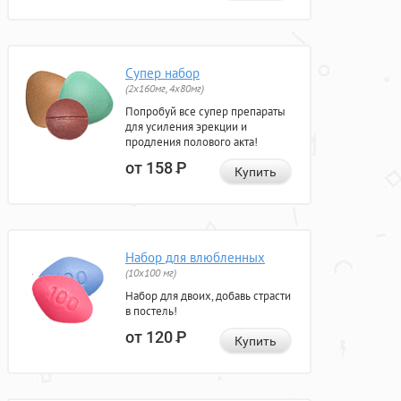
Супер набор
(2х160мг, 4х80мг)
Попробуй все супер препараты
для усиления эрекции и
продления полового акта!
от 158
Р
Купить
Набор для влюбленных
(10х100 мг)
Набор для двоих, добавь страсти
в постель!
от 120
Р
Купить