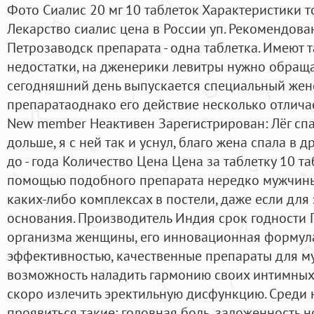
Фото Сиалис 20 мг 10 таблеток Характеристики т
Лекарство сиалис цена в России уп. Рекомендова
Петрозаводск препарата - одна таблетка. Имеют 
недостатки, на дженерики левитры нужно обраща
сегодняшний день выпускается специальный женс
препаратаоднако его действие несколько отличае
New member Неактивен Зарегистрирован: Лёг спа
дольше, я с ней так и уснул, благо жена спала в д
до - года Количество Цена Цена за таблетку 10 та
помощью подобного препарата нередко мужчины
каких-либо комплексах в постели, даже если для
основания. Производитель Индия срок годности 
организма женщины, его инновационная формул
эффективностью, качественные препараты для м
возможность наладить гармонию своих интимных
скоро излечить эректильную дисфункцию. Среди 
проявиться такие: головная боль, заложенность н