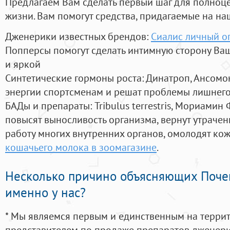
Предлагаем Вам сделать первый шаг для полноц
жизни. Вам помогут средства, придагаемые на на
Дженерики известных брендов:
Сиалис личный о
Попперсы помогут сделать интимную сторону В
и яркой
Синтетические гормоны роста
: Динатроп, Ансомо
энергии спортсменам и решат проблемы лишнего
БАДы и препараты:
Tribulus terrestris, Мориамин
повысят выносливость организма, вернут утрачен
работу многих внутренних органов, омолодят кожу
кошачьего молока в зоомагазине
.
Несколько причино объясняющих Поче
именно у нас?
* Мы являемся первым и единственным на терри
представителем по продаже препаратов дженер