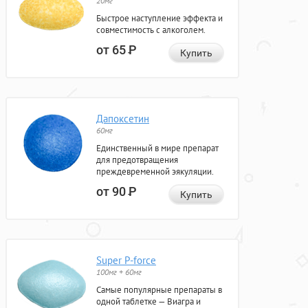
20мг
Быстрое наступление эффекта и
совместимость с алкоголем.
от 65
Р
Купить
Дапоксетин
60мг
Единственный в мире препарат
для предотвращения
преждевременной эякуляции.
от 90
Р
Купить
Super P-force
100мг + 60мг
Самые популярные препараты в
одной таблетке — Виагра и