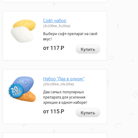
Софт набор
(3x100мг, 3x20мг)
Выбери софт-препарат на свой
вкус!
от 117
Р
Купить
Набор "Два в одном"
(10x100мг, 10x20мг)
Два самых популярных
препарата для усиления
эрекции в одном наборе!
от 115
Р
Купить