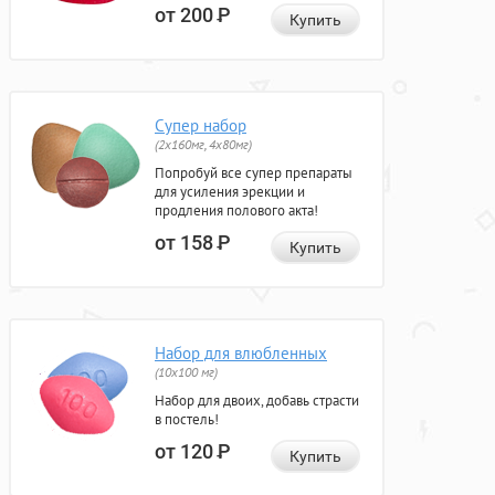
от 200
Р
Купить
Супер набор
(2х160мг, 4х80мг)
Попробуй все супер препараты
для усиления эрекции и
продления полового акта!
от 158
Р
Купить
Набор для влюбленных
(10х100 мг)
Набор для двоих, добавь страсти
в постель!
от 120
Р
Купить