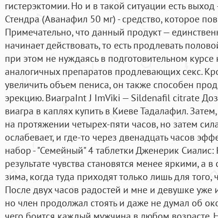
гистерэктомии. Но и в такой ситуации есть выхо
Стендра (Аванафил 50 мг) - средство, которое п
Примечательно, что данный продукт — единствен
начинает действовать, то есть продлевать полово
при этом не нуждаясь в подготовительном курсе
аналогичных препаратов продлевающих секс. Кром
увеличить объем пениса, он также способен прод
эрекцию. ВиаграInt J ImViki — Sildenafil citrate 
виагра в каплях купить в Киеве Тадалафил. Затем
на протяжении четырех-пяти часов, но затем сил
ослабевает, и где-то через двенадцать часов эфф
набор - "Семейный" 4 таблетки Дженерик Сиалис: 
результате чувства становятся менее яркими, а в 
зима, когда туда приходят только лишь для того, ч
После двух часов радостей и мне и девушке уже 
но член продолжал стоять и даже не думал об око
чего боится каждый мужчина в любом возрасте. Н