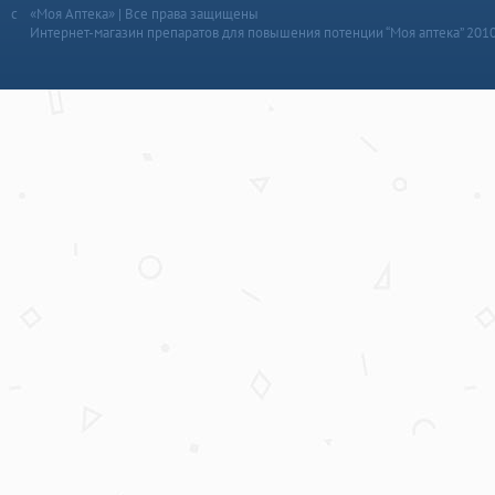
«Моя Аптека» | Все права защищены
Интернет-магазин препаратов для повышения потенции “Моя аптека” 201