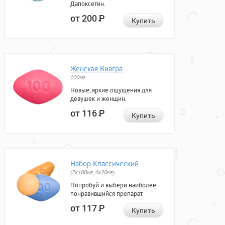
Дапоксетин.
от 200
Р
Купить
Женская Виагра
100мг
Новые, яркие ощущения для
девушек и женщин.
от 116
Р
Купить
Набор Классический
(2x100мг, 4x20мг)
Попробуй и выбери наиболее
понравившийся препарат.
от 117
Р
Купить