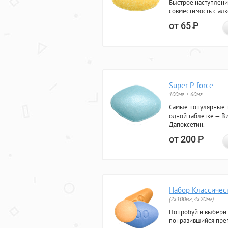
Быстрое наступлени
совместимость с ал
от 65
Р
Super P-force
100мг + 60мг
Самые популярные 
одной таблетке — Ви
Дапоксетин.
от 200
Р
Набор Классичес
(2x100мг, 4x20мг)
Попробуй и выбери
понравившийся преп