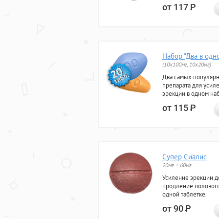
от 117
Р
Набор "Два в одн
(10x100мг, 10x20мг)
Два самых популяр
препарата для усил
эрекции в одном на
от 115
Р
Супер Сиалис
20мг + 60мг
Усиление эрекции до
продление полового
одной таблетке.
от 90
Р