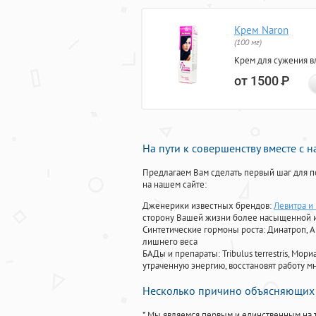
Крем Naron
(100 мг)
Крем для сужения в
от 1500
Р
На пути к совершенству вместе с 
Предлагаем Вам сделать первый шаг для п
на нашем сайте:
Дженерики известных брендов:
Левитра и
сторону Вашей жизни более насыщенной 
Синтетические гормоны роста
: Динатроп, 
лишнего веса
БАДы и препараты:
Tribulus terrestris, М
утраченную энергию, восстановят работу мн
Несколько причино объясняющих 
* Мы являемся первым и единственным на 