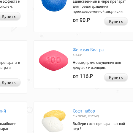
е эффекта и
Единственный в мире препарат
коголем.
для предотвращения
преждевременной эякуляции.
Купить
от 90
Р
Купить
Женская Виагра
100мг
препараты в
Новые, яркие ощущения для
агра и
девушек и женщин.
от 116
Р
Купить
Купить
кий
Софт набор
(3x100мг, 3x20мг)
 наиболее
Выбери софт-препарат на свой
арат.
вкус!