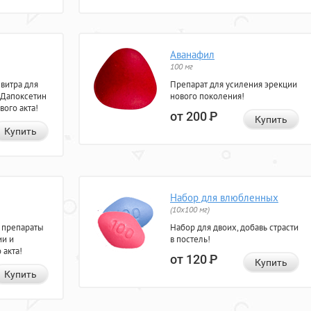
Аванафил
100 мг
евитра для
Препарат для усиления эрекции
 Дапоксетин
нового поколения!
вого акта!
от 200
Р
Купить
Купить
Набор для влюбленных
(10х100 мг)
 препараты
Набор для двоих, добавь страсти
ии и
в постель!
 акта!
от 120
Р
Купить
Купить