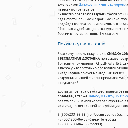
дженериков
Дапоксетин купить кемерово
,
известных препаратов
* качество препаратов гарантируется офи
* для стестинельных и скромных клиентов,
подойдет возможность анонимныого заказа
* быстрая и удобная доставка курьером по 
России в другие регионы 1м классом
Покупать у нас выгодно
! каждому новому покупателю
СКИДКА 10
!
БЕСПЛАТНАЯ ДОСТАВКА
при заказе товар
! оптовым покупателям СПЕЦИАЛЬНЫЕ цены
! так же у нас постоянно проводятся раз
Силденафила по очень выгодным ценам!
Cотрудники нашей фирмы прилагают макси
покупателей
доставка препаратов осуществляется без в
потенции, а так же
Женскую виагру 25 мг ку
оплата принимаются через электронные пл
или Visa для бесплатной консультации в л
8
(800
)200-86-85
(
по России звонок беспла
+7
(800
)200-86-85
(
Санкт-Петербург)
+7
(800
)200-86-85
(
Москва)