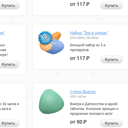
от 117
Р
Купить
Купить
ом"
Набор "Три в одном"
(10x100мг, 20x20мг)
ных
Большой набор из 3-х
ения
препаратов.
боре!
от 117
Р
Купить
Купить
Супер Виагра
100 + 60 мг
 36 часов и
Виагра и Дапоксетин в одной
 акта в
таблетке. Усиление эрекции и
продление полового акта!
от 90
Р
Купить
Купить