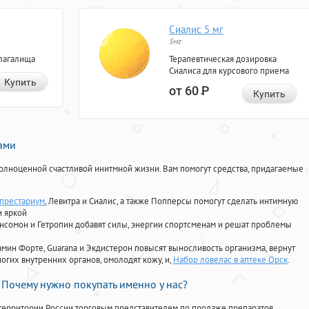
Сиалис 5 мг
5мг
лагалища
Терапевтическая дозировка
Сиалиса для курсового приема
Купить
от 60
Р
Купить
нами
олноценной счастливой инитмной жизни. Вам помогут средства, придагаемые
 престариум
, Левитра и Сиалис, а также Попперсы помогут сделать интимную
и яркой
Ансомон и Гетропин добавят силы, энергии спортсменам и решат проблемы
ориамин Форте, Guarana и Экдистерон повысят выносливость организма, вернут
огих внутренних органов, омолодят кожу, и,
Набор ловелас в аптеке Орск
.
Почему нужно покупать именно у нас?
территории России торговым представителем по продаже препаратов