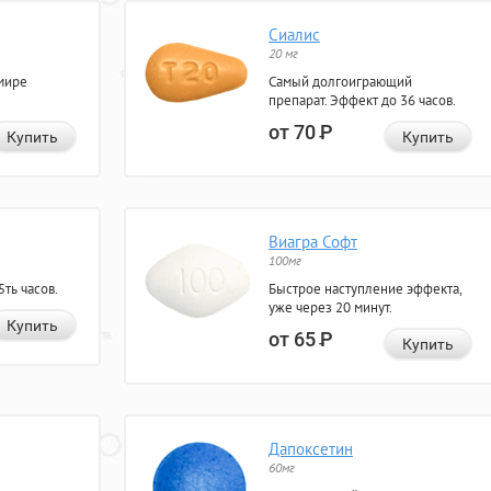
Сиалис
20 мг
мире
Самый долгоиграющий
препарат. Эффект до 36 часов.
от 70
Р
Купить
Купить
Виагра Софт
100мг
ть часов.
Быстрое наступление эффекта,
уже через 20 минут.
Купить
от 65
Р
Купить
Дапоксетин
60мг