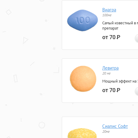
Виагра
100мг
Самый известный в 
препарат
от 70
Р
Левитра
20 мг
Мощный эффект на 5
от 70
Р
Сиалис Софт
20мг