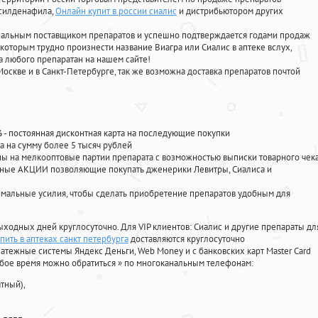
 силденафила
,
Онлайн купит в россии сиалис
и дистрибьютором других
циальным поставщиком препаратов и успешно подтверждается годами продаж
 которым трудно произнести название Виагра или Сиалис в аптеке вслух,
 любого препаратан на нашем сайте!
Москве и в Санкт-Петербурге, так же возможна доставка препаратов почтой
%
- постоянная дисконтная карта на последующие покупки
а на сумму более 5 тысяч рублей
 на мелкооптовые партии препарата с возможностью выписки товарного чек
личные АКЦИИ позволяющие покупать дженерики Левитры, Сиалиса и
мальные усилия, чтобы сделать приобретение препаратов удобным для
ыходных дней круглосуточно. Для VIP клиентов: Сиалис и другие препараты дл
пить в аптеках санкт петербурга
доставляются круглосуточно
атежные системы Яндекс Деньги, Web Money и с банковских карт Master Card
юбое время можно обратиться
»
по многоканальным телефонам:
тный),