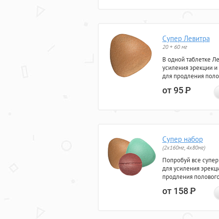
Супер Левитра
20 + 60 мг
В одной таблетке Л
усиления эрекции и
для продления поло
от 95
Р
Супер набор
(2х160мг, 4х80мг)
Попробуй все супер
для усиления эрекц
продления полового
от 158
Р