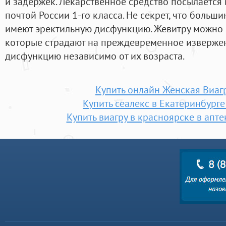
и задержек. Лекарственное средство посылается
почтой России 1-го класса. Не секрет, что больш
имеют эректильную дисфункцию. Жевитру можно
которые страдают на преждевременное изверже
дисфункцию независимо от их возраста.
Купить онлайн Женская Виаг
Купить сеалекс в Екатеринбурге
Купить виагру в красноярске в апте