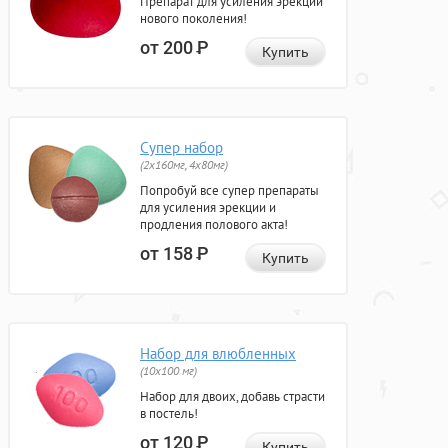
Препарат для усиления эрекции
нового поколения!
от 200
Р
Купить
Супер набор
(2х160мг, 4х80мг)
Попробуй все супер препараты
для усиления эрекции и
продления полового акта!
от 158
Р
Купить
Набор для влюбленных
(10х100 мг)
Набор для двоих, добавь страсти
в постель!
от 120
Р
Купить