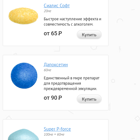
Сиалис Софт
20мг
Быстрое наступление эффекта и
совместимость с алкоголем.
от 65
Р
Купить
Дапоксетин
60мг
Единственный в мире препарат
для предотвращения
преждевременной эякуляции.
от 90
Р
Купить
Super P-force
100мг + 60мг