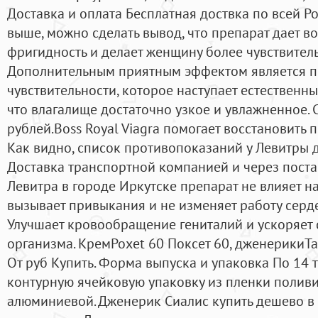
Доставка и оплата Бесплатная доствка по всей Ро
выше, можно сделать вывод, что препарат дает в
фригидность и делает женщину более чувствитель
Дополнительным приятным эффектом является 
чувствительности, которое наступает естественн
что влагалище достаточно узкое и увлажненное. 
рублей.Boss Royal Viagra помогает восстановить 
Как видно, список противопоказаний у Левитры 
Доставка транспортной компанией и через постам
Левитра в городе Иркутске препарат не влияет н
вызывает привыкания и не изменяет работу серд
Улучшает кровообращение гениталий и ускоряет
организма. КремPoxet 60 Поксет 60, дженерикиT
От руб Купить. Форма выпуска и упаковка По 14
контурную ячейковую упаковку из пленки полив
алюминиевой. Дженерик Сиалис купить дешево в