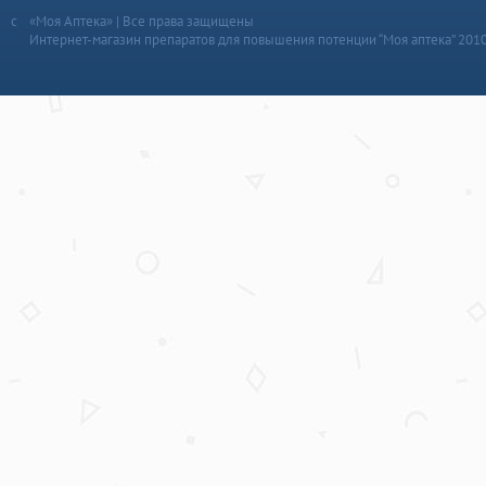
«Моя Аптека» | Все права защищены
Интернет-магазин препаратов для повышения потенции “Моя аптека” 201