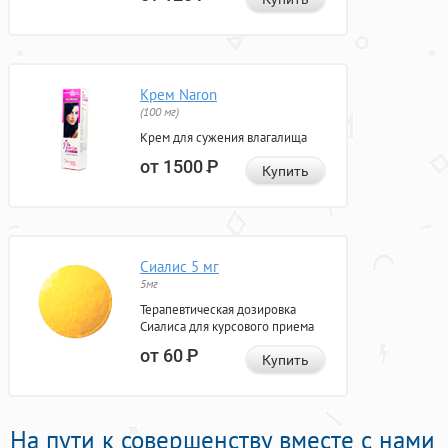
Крем Naron
(100 мг)
Крем для сужения влагалища
от 1500
Р
Купить
Сиалис 5 мг
5мг
Терапевтическая дозировка
Сиалиса для курсового приема
от 60
Р
Купить
На пути к совершенству вместе с нами