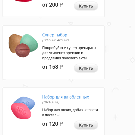
от 200
Р
Купить
Супер набор
(2х160мг, 4х80мг)
Попробуй все супер препараты
для усиления эрекции и
продления полового акта!
от 158
Р
Купить
Набор для влюбленных
(10х100 мг)
Набор для двоих, добавь страсти
в постель!
от 120
Р
Купить