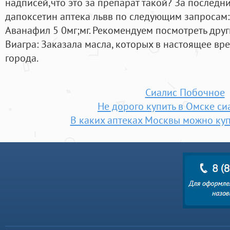
надписей,что это за препарат такой? За последни
дапоксетин аптека львв по следующим запросам:Si
Аванафил 5 0мг;мг. Рекомендуем посмотреть дру
Виагра: Заказала масла, которых в настоящее вре
города.
Сиалис Побочное
Не дорого купить в Омске си
В каких аптеках Москвы можно куп