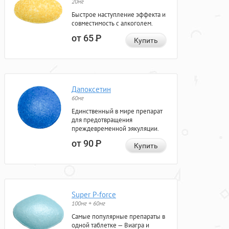
20мг
Быстрое наступление эффекта и
совместимость с алкоголем.
от 65
Р
Купить
Дапоксетин
60мг
Единственный в мире препарат
для предотвращения
преждевременной эякуляции.
от 90
Р
Купить
Super P-force
100мг + 60мг
Самые популярные препараты в
одной таблетке — Виагра и