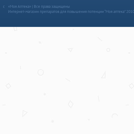
«Моя Аптека» | Все права защищены
Интернет-магазин препаратов для повышения потенции “Моя аптека” 201