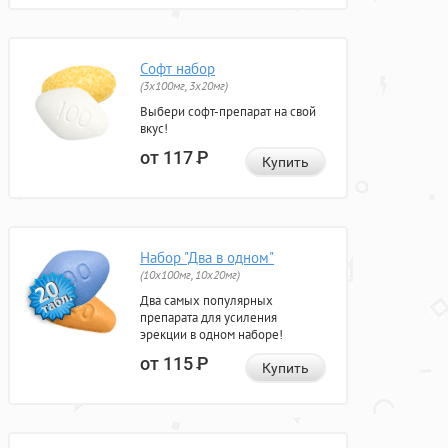
Софт набор
(3x100мг, 3x20мг)
Выбери софт-препарат на свой
вкус!
от 117
Р
Купить
Набор "Два в одном"
(10x100мг, 10x20мг)
Два самых популярных
препарата для усиления
эрекции в одном наборе!
от 115
Р
Купить