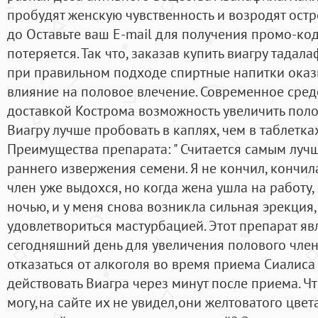
пробудят женскую чувственность и возродят остр
до Оставьте ваш E-mail для получения промо-код
потеряется. Так что, заказав купить виагру тадал
при правильном подходе спиртные напитки ока
влияние на половое влечение. Современное сред
доставкой Кострома возможность увеличить полов
Виагру лучше пробовать в каплях, чем в таблетка
Преимущества препарата: " Считается самым луч
раннего извержения семени. Я не кончил, кончила
член уже выдохся, но когда жена ушла на работу,
ночью, и у меня снова возникла сильная эрекция,
удовлетвориться мастурбацией. Этот препарат яв
сегодняшний день для увеличения полового члена
отказаться от алкоголя во время приема Сиалиса
действовать Виагра через минут после приема. Чт
могу,на сайте их не увидел,они желтоватого цвет