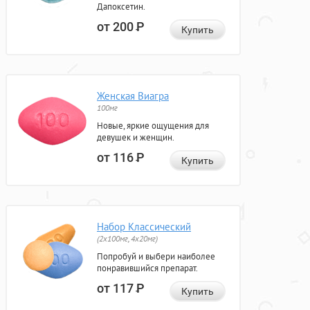
Дапоксетин.
от 200
Р
Купить
Женская Виагра
100мг
Новые, яркие ощущения для
девушек и женщин.
от 116
Р
Купить
Набор Классический
(2x100мг, 4x20мг)
Попробуй и выбери наиболее
понравившийся препарат.
от 117
Р
Купить